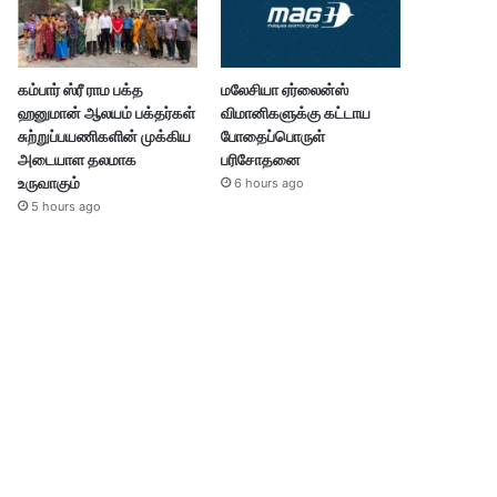
கம்பார் ஸ்ரீ ராம பக்த
மலேசியா ஏர்லைன்ஸ்
ஹனுமான் ஆலயம் பக்தர்கள்
விமானிகளுக்கு கட்டாய
சுற்றுப்பயணிகளின் முக்கிய
போதைப்பொருள்
அடையாள தலமாக
பரிசோதனை
உருவாகும்
6 hours ago
5 hours ago