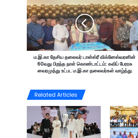
.
இ
.
கா
தே
சி
ய
த
ம.இ.கா தேசிய தலைவர் டான்ஸ்ரீ விக்னேஸ்வரனின்
லை
60வது பிறந்த நாள் கொண்டாட்டம்; கவிப் பேரரசு
வ
ர்
வைரமுத்து உட்பட ம.இ.கா தலைவர்கள் வாழ்த்து
டா
ன்
ஸ்
Related Articles
ரீ
வி
க்
னே
ஸ்
வ
ர