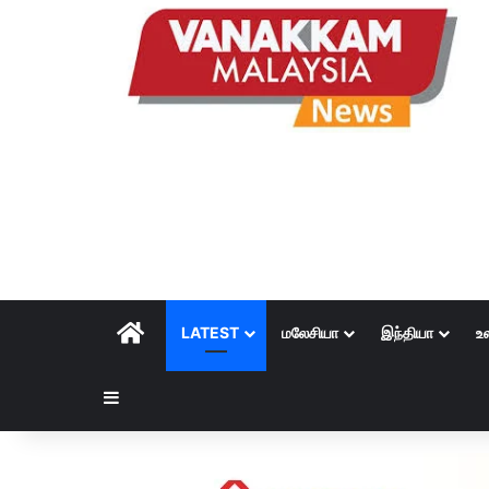
HOME
LATEST
மலேசியா
இந்தியா
உ
Sidebar