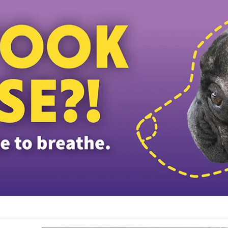
ழ்ப்பள்ளி மாணவர்களுக்கு இலவச டேப்லெட்கள்; 28 பள்ளிகளில் புதிய டிஜிட்டல் கல்வி 