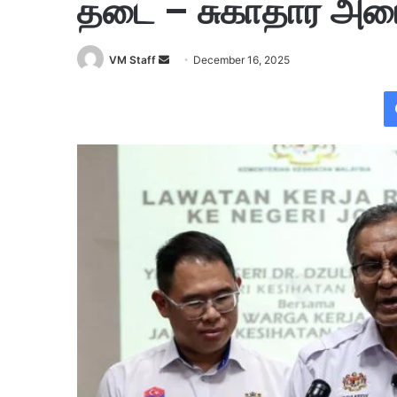
தடை – சுகாதார அமை
VM Staff
S
December 16, 2025
e
n
d
a
n
e
m
a
i
l