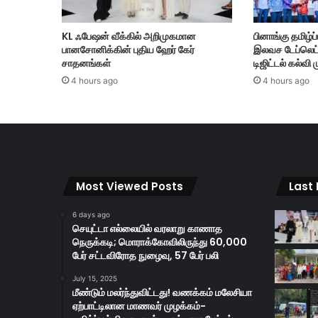
னி
ன்
KL ஃபேஷன் வீக்கில் அறிமுகமான
பினாங்கு தமிழ்
6
பானசோனிக்கின் புதிய ஹேர் கேர்
இலவச டேப்லெட்க
0
சாதனங்கள்
டிஜிட்டல் கல்வி 
வ
4 hours ago
4 hours ago
து
பி
ற
ந்
த
நா
ள்
Most Viewed Posts
Last
கொ
ண்
டா
6 days ago
செயுட்டா எல்லையில் வரலாறு காணாத
ட்
நெருக்கடி; மொராக்கோவிலிருந்து 60,000
ட
பேர் சட்டவிரோத நுழைவு, 57 பேர் பலி
ம்
;
July 15, 2025
க
மீண்டும் மலர்ந்துவிட்டது! வணக்கம் மலேசியா
ஏற்பாட்டிலான மாணவர் முழக்கம்-
வி