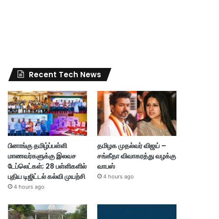
Recent Tech News
பினாங்கு தமிழ்ப்பள்ளி
தமிழக முதல்வர் விஜய் –
மாணவர்களுக்கு இலவச
சங்கீதா விவாகரத்து வழக்கு
டேப்லெட்கள்; 28 பள்ளிகளில்
வாபஸ்
புதிய டிஜிட்டல் கல்வி முயற்சி
4 hours ago
4 hours ago