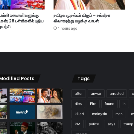
மை
ச்
ப்பள்ளி மாணவர்களுக்கு
தமிழக முதல்வர் விஜய் – சங்கீதா
ச
ள்; 28 பள்ளிகளில் புதிய
விவாகரத்து வழக்கு வாபஸ்
ர்
முயற்சி
ர
4 hours ago
ம
ண
ன்
 Modified Posts
Tags
after
anwar
arrested
c
dies
Fire
found
in
killed
malaysia
man
o
PM
police
says
trump