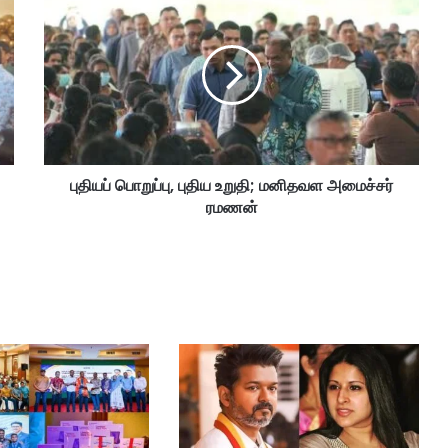
தி
ய
ப்
பொ
று
ப்
பு
,
புதியப் பொறுப்பு, புதிய உறுதி; மனிதவள அமைச்சர்
பு
ரமணன்
தி
ய
உ
று
தி
;
ம
னி
த
வ
ள
அ