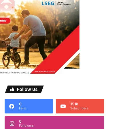
Follow Us
0
151k
Fans
Subscribers
0
Followers