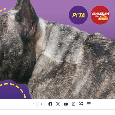
Facebook
X
YouTube
Instagram
Random Article
Sidebar
முயற்சி