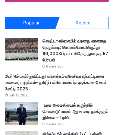
Popular
Recent
செயுட்டா எல்லையில் வரலாறு காணாத
நெருக்கடி; மொராக்கோவிலிருந்து
60,000 பேர் சட்டவிரோத நுழைவு, 57
பேர் பலி
6 days ago
மீண்டும் மலர்ந்துவிட்டது! வணக்கம் மலேசியா ஏற்பாட்டிலான
மாணவர் முழக்கம்- தமிழ்ப்பள்ளி மாணவர்களுக்கான பேச்சுப்
போட்டி 2025
July 15, 2025
‘உலக அமைதியைக் கருத்தில்
கொண்டு’ ஈரான் மீது உடனடி தாக்குதல்
இல்லை – ட்ரம்ப்
5 days ago
சிங்கப்பூரில் தூக்கிலிடப்பட்ட பன்னீர்