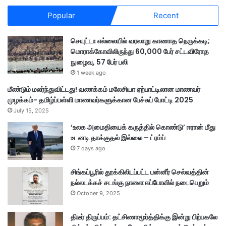
Popular
Recent
செயுட்டா எல்லையில் வரலாறு காணாத நெருக்கடி;
மொராக்கோவிலிருந்து 60,000 பேர் சட்டவிரோத
நுழைவு, 57 பேர் பலி
1 week ago
மீண்டும் மலர்ந்துவிட்டது! வணக்கம் மலேசியா ஏற்பாட்டிலான மாணவர்
முழக்கம்- தமிழ்ப்பள்ளி மாணவர்களுக்கான பேச்சுப் போட்டி 2025
July 15, 2025
‘உலக அமைதியைக் கருத்தில் கொண்டு’ ஈரான் மீது
உடனடி தாக்குதல் இல்லை – ட்ரம்ப்
7 days ago
சிங்கப்பூரில் தூக்கிலிடப்பட்ட பன்னீர் செல்வத்தின்
நல்லடக்கச் சடங்கு நாளை ஈப்போவில் நடைபெறும்
October 9, 2025
திடீர் திருப்பம்: தட்சிணாமூர்த்திக்கு இன்று பிற்பகலே