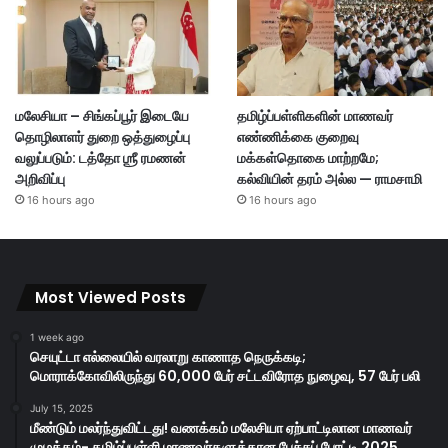
மலேசியா – சிங்கப்பூர் இடையே
தமிழ்ப்பள்ளிகளின் மாணவர்
தொழிலாளர் துறை ஒத்துழைப்பு
எண்ணிக்கை குறைவு
வலுப்படும்: டத்தோ ஶ்ரீ ரமணன்
மக்கள்தொகை மாற்றமே;
அறிவிப்பு
கல்வியின் தரம் அல்ல — ராமசாமி
16 hours ago
16 hours ago
Most Viewed Posts
1 week ago
செயுட்டா எல்லையில் வரலாறு காணாத நெருக்கடி;
மொராக்கோவிலிருந்து 60,000 பேர் சட்டவிரோத நுழைவு, 57 பேர் பலி
July 15, 2025
மீண்டும் மலர்ந்துவிட்டது! வணக்கம் மலேசியா ஏற்பாட்டிலான மாணவர்
முழக்கம்- தமிழ்ப்பள்ளி மாணவர்களுக்கான பேச்சுப் போட்டி 2025