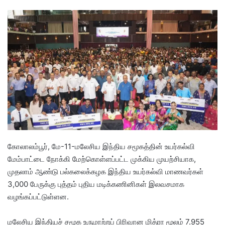
e
n
d
a
n
e
m
a
i
l
கோலாலம்பூர், மே-11-மலேசிய இந்திய சமூகத்தின் உயர்கல்வி
மேம்பாட்டை நோக்கி மேற்கொள்ளப்பட்ட முக்கிய முயற்சியாக,
முதலாம் ஆண்டு பல்கலைக்கழக இந்திய உயர்கல்வி மாணவர்கள்
3,000 பேருக்கு புத்தம் புதிய மடிக்கணினிகள் இலவசமாக
வழங்கப்பட்டுள்ளன.
மலேசிய இந்தியச் சமூக உருமாற்றப் பிரிவான மித்ரா மூலம் 7.955