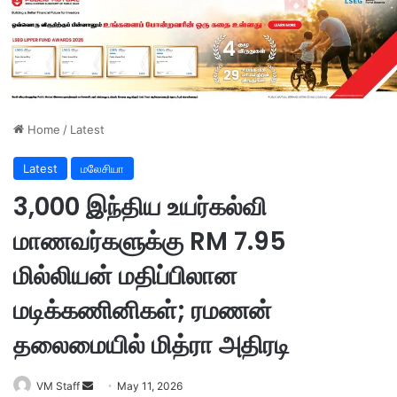
Home
/
Latest
Latest
மலேசியா
3,000 இந்திய உயர்கல்வி
மாணவர்களுக்கு RM 7.95
மில்லியன் மதிப்பிலான
மடிக்கணினிகள்; ரமணன்
தலைமையில் மித்ரா அதிரடி
VM Staff
S
May 11, 2026