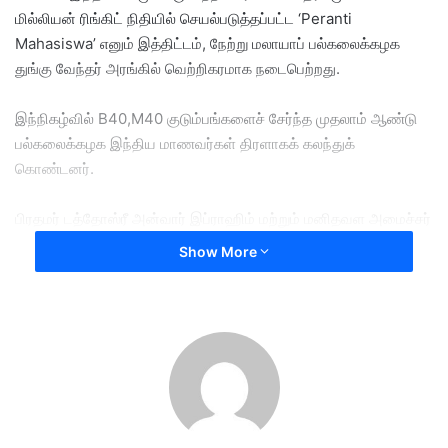
மில்லியன் ரிங்கிட் நிதியில் செயல்படுத்தப்பட்ட ‘Peranti
Mahasiswa’ எனும் இத்திட்டம், நேற்று மலாயாப் பல்கலைக்கழக
துங்கு வேந்தர் அரங்கில் வெற்றிகரமாக நடைபெற்றது.
இந்நிகழ்வில் B40,M40 குடும்பங்களைச் சேர்ந்த முதலாம் ஆண்டு
பல்கலைக்கழக இந்திய மாணவர்கள் திரளாகக் கலந்துக்
கொண்டனர்.
பிரதமர் டத்தோஸ்ரீ அன்வார் இப்ராஹிம் மற்றும் மனிதவள அமைச்சர்
டத்தோஸ்ரீ ரமணன் ராமகிருஷ்ணன் ஆகியோர் முன்னிலையில்
Show More
நடைபெற்ற இந்த நிகழ்வு, இந்திய மாணவர்களின் டிஜிட்டல் கல்வி
அணுகலை வலுப்படுத்தும் ஒரு முக்கிய மைல்கல்லாக அமைந்தது.
திட்டத்தின் முக்கிய இயக்க சக்தியாக விளங்கும் அமைச்சர்
ரமணன், இந்த முயற்சி B40 மற்றும் M40 மாணவர்கள்
உயர்கல்வியில் எந்தத் தடையுமின்றி முன்னேற வேண்டும் என்ற
அரசின் நோக்கத்தை பிரதிபலிப்பதாக தெரிவித்தார்.