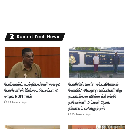
Recent Tech News
போட்காஸ்ட் நடத்தியவர்கள் கைது:
போலீஸிஸ் புகார்: ‘சட்டவிரோதக்
போலீஸாரின் இரட்டை நிலைப்பாடு;
கோவில்’ அவதூறு பரப்புவோர் மீது
சாடிய RSN ராயர்
நடவடிக்கை எடுக்க ஸ்ரீ சக்தி
நாகேஸ்வரி அம்மன் ஆலய
14 hours ago
நிர்வாகம் வலியுறுத்தல்
15 hours ago