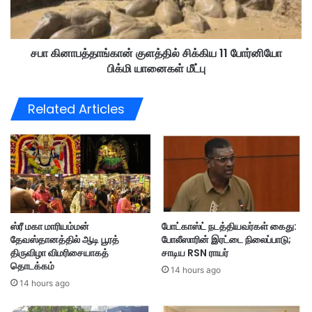
ப
தா
தை
ங்
நி
கா
று
சபா கினாபத்தாங்கான் குளத்தில் சிக்கிய 11 போர்னியோ
ன்
த்
பிக்மி யானைகள் மீட்பு
கு
து
ள
ங்
த்
Related Articles
க
தி
ள்
ல்
:
சி
ம
க்
லா
கி
ய்
ய
ச
1
மூ
1
ஸ்ரீ மகா மாரியம்மன்
போட்காஸ்ட் நடத்தியவர்கள் கைது:
க
போ
தேவஸ்தானத்தில் ஆடி பூரத்
போலீஸாரின் இரட்டை நிலைப்பாடு;
த்
ர்
திருவிழா விமரிசையாகத்
சாடிய RSN ராயர்
தி
னி
தொடக்கம்
ற்
14 hours ago
யோ
14 hours ago
கு
பி
பு
க்