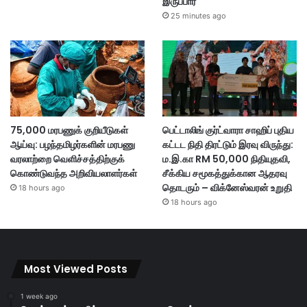
இருப்பார்
25 minutes ago
75,000 மரபணுக் குறியீடுகள்
பெட்டாலிங் குர்ட்வாரா சாஹிப் புதிய
ஆய்வு: பழந்தமிழர்களின் மரபணு
கட்டட நிதி திரட்டும் இரவு விருந்து:
வரலாற்றை வெளிச்சத்திற்குக்
ம.இ.கா RM 50,000 நிதியுதவி,
கொண்டுவந்த அறிவியலாளர்கள்
சீக்கிய சமூகத்துக்கான ஆதரவு
தொடரும் – விக்னேஸ்வரன் உறுதி
18 hours ago
18 hours ago
Most Viewed Posts
1 week ago