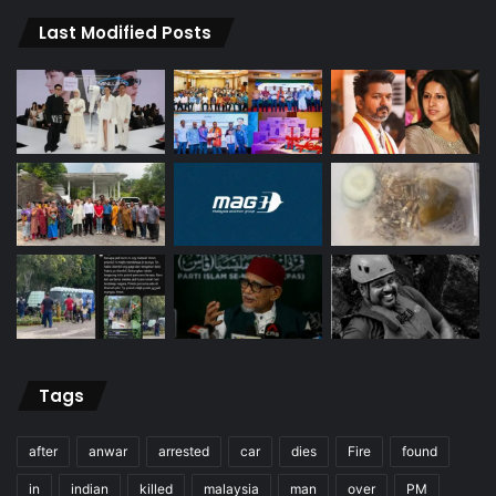
Last Modified Posts
Tags
after
anwar
arrested
car
dies
Fire
found
in
indian
killed
malaysia
man
over
PM