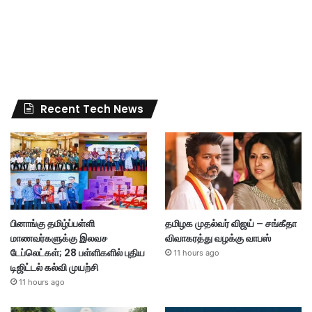
Recent Tech News
பினாங்கு தமிழ்ப்பள்ளி
தமிழக முதல்வர் விஜய் – சங்கீதா
மாணவர்களுக்கு இலவச
விவாகரத்து வழக்கு வாபஸ்
டேப்லெட்கள்; 28 பள்ளிகளில் புதிய
11 hours ago
டிஜிட்டல் கல்வி முயற்சி
11 hours ago