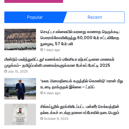
Popular
Recent
செயுட்டா எல்லையில் வரலாறு காணாத நெருக்கடி;
மொராக்கோவிலிருந்து 60,000 பேர் சட்டவிரோத
நுழைவு, 57 பேர் பலி
7 days ago
மீண்டும் மலர்ந்துவிட்டது! வணக்கம் மலேசியா ஏற்பாட்டிலான மாணவர்
முழக்கம்- தமிழ்ப்பள்ளி மாணவர்களுக்கான பேச்சுப் போட்டி 2025
July 15, 2025
‘உலக அமைதியைக் கருத்தில் கொண்டு’ ஈரான் மீது
உடனடி தாக்குதல் இல்லை – ட்ரம்ப்
6 days ago
சிங்கப்பூரில் தூக்கிலிடப்பட்ட பன்னீர் செல்வத்தின்
நல்லடக்கச் சடங்கு நாளை ஈப்போவில் நடைபெறும்
October 9, 2025