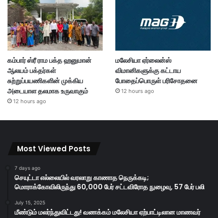
கம்பார் ஸ்ரீ ராம பக்த ஹனுமான்
மலேசியா ஏர்லைன்ஸ்
ஆலயம் பக்தர்கள்
விமானிகளுக்கு கட்டாய
சுற்றுப்பயணிகளின் முக்கிய
போதைப்பொருள் பரிசோதனை
அடையாள தலமாக உருவாகும்
12 hours ago
12 hours ago
Most Viewed Posts
7 days ago
செயுட்டா எல்லையில் வரலாறு காணாத நெருக்கடி;
மொராக்கோவிலிருந்து 60,000 பேர் சட்டவிரோத நுழைவு, 57 பேர் பலி
July 15, 2025
மீண்டும் மலர்ந்துவிட்டது! வணக்கம் மலேசியா ஏற்பாட்டிலான மாணவர்