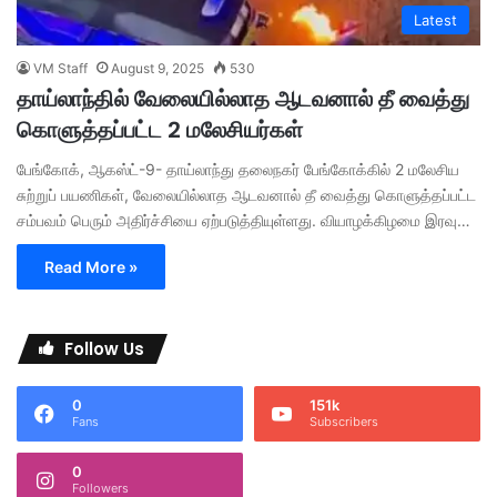
Latest
VM Staff
August 9, 2025
530
தாய்லாந்தில் வேலையில்லாத ஆடவனால் தீ வைத்து
கொளுத்தப்பட்ட 2 மலேசியர்கள்
பேங்கோக், ஆகஸ்ட்-9- தாய்லாந்து தலைநகர் பேங்கோக்கில் 2 மலேசிய
சுற்றுப் பயணிகள், வேலையில்லாத ஆடவனால் தீ வைத்து கொளுத்தப்பட்ட
சம்பவம் பெரும் அதிர்ச்சியை ஏற்படுத்தியுள்ளது. வியாழக்கிழமை இரவு…
Read More »
Follow Us
0
151k
Fans
Subscribers
0
Followers