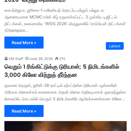
சைபர்ஜெயா, ஜூலை-1-மலேசியத் தொடர்பு மற்றும் பல்லூடக
ஆணையமான MCMC-யின் கீழ் உருவாக்கப்பட்ட 3 முக்கிய டிஜிட்டல்
திட்டங்கள், உலகளாவிய ‘WSIS 2026’ விருதுகளில் ‘சாம்பியன் திட்டங்கள்’
(Champion…
Read More »
Latest
VM Staff
June 28, 2026
215
வெறும் 1 ரிங்கிட்டுக்கு டுரியான்; 5 நிமிடங்களில்
3,000 கிலோ விற்றுத் தீர்ந்தன
குவாலா நெரூஸ், ஜூன்-28-நாட்டில் ஏற்பட்டுள்ள டுரியான் பழங்களின்
அமோக விளைச்சல் காரணமாக அதன் விலை அதிரடியாகக் குறைந்துள்ள
நிலையில், கெடாவில் வெறும் 5 நிமிடங்களில் ஆயிரக்கணக்கான கிலோ…
Read More »