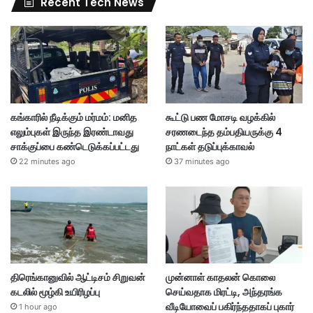
Recent Tech News
கங்காரில் நீடிக்கும் மர்மம்: மனித
கூட்டு பண மோசடி வழக்கில்
எலும்புகள் இருந்த இரண்டாவது
சரணடைந்த தம்பதியருக்கு 4
சாக்குப்பை கண்டெடுக்கப்பட்டது
நாட்கள் தடுப்புக்காவல்
22 minutes ago
37 minutes ago
திரெங்கானுவில் ஆட்டிசம் சிறுவன்
முன்னாள் காதலன் கொலை
கடலில் மூழ்கி உயிரிழப்பு
செய்வதாக மிரட்டி, அந்தரங்க
வீடியோவைப் பகிர்ந்ததாகப் புகார்
1 hour ago