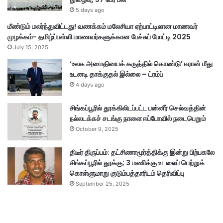
5 days ago
மீண்டும் மலர்ந்துவிட்டது! வணக்கம் மலேசியா ஏற்பாட்டிலான மாணவர்
முழக்கம்- தமிழ்ப்பள்ளி மாணவர்களுக்கான பேச்சுப் போட்டி 2025
July 15, 2025
‘உலக அமைதியைக் கருத்தில் கொண்டு’ ஈரான் மீது
உடனடி தாக்குதல் இல்லை – ட்ரம்ப்
4 days ago
சிங்கப்பூரில் தூக்கிலிடப்பட்ட பன்னீர் செல்வத்தின்
நல்லடக்கச் சடங்கு நாளை ஈப்போவில் நடைபெறும்
October 9, 2025
திடீர் திருப்பம்: தட்சிணாமூர்த்திக்கு இன்று பிற்பகலே
சிங்கப்பூரில் தூக்கு; 3 மணிக்கு உடலைப் பெற்றுக்
கொள்ளுமாறு குடும்பத்தாரிடம் தெரிவிப்பு
September 25, 2025