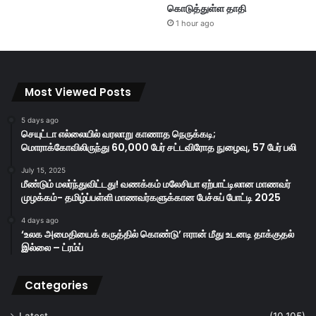
கொடுத்துள்ள தாதி
1 hour ago
Most Viewed Posts
5 days ago
செயுட்டா எல்லையில் வரலாறு காணாத நெருக்கடி;
மொராக்கோவிலிருந்து 60,000 பேர் சட்டவிரோத நுழைவு, 57 பேர் பலி
July 15, 2025
மீண்டும் மலர்ந்துவிட்டது! வணக்கம் மலேசியா ஏற்பாட்டிலான மாணவர்
முழக்கம்- தமிழ்ப்பள்ளி மாணவர்களுக்கான பேச்சுப் போட்டி 2025
4 days ago
‘உலக அமைதியைக் கருத்தில் கொண்டு’ ஈரான் மீது உடனடி தாக்குதல்
இல்லை – ட்ரம்ப்
Categories