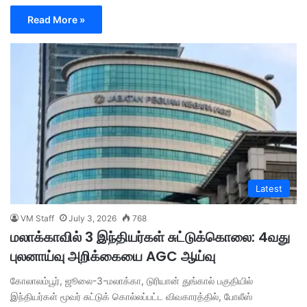
Read More »
Latest
VM Staff
July 3, 2026
768
மலாக்காவில் 3 இந்தியர்கள் சுட்டுக்கொலை: 4வது
புலனாய்வு அறிக்கையை AGC ஆய்வு
கோலாலம்பூர், ஜூலை-3-மலாக்கா, டுரியான் துங்கால் பகுதியில்
இந்தியர்கள் மூவர் சுட்டுக் கொல்லப்பட்ட விவகாரத்தில், போலீஸ்