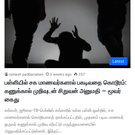
Latest
ramesh padbanaban
3 weeks ago
357
பள்ளியில் சக மாணவர்களால் பகடிவதை கொடூரம்:
கணுக்கால் முறிவுடன் சிறுவன் அனுமதி – மூவர்
கைது
கங்கார், ஜூலை-19-பெர்லிஸ் கங்காரில் உள்ள பள்ளி ஒன்றில், சக
மாணவர்களால் கொடூரமாகத் தாக்கப்பட்டதில், முதலாம் படிவ மாணவர்
ஒருவர் கணுக்கால் முறிவு ஏற்பட்டு மருத்துவமனையில்
அனுமதிக்கப்பட்டுள்ளார். இந்தப்…