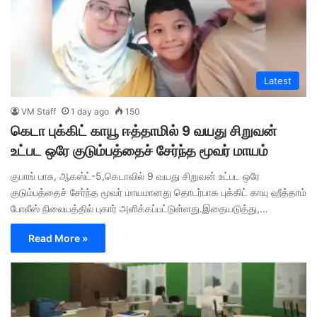
Latest
VM Staff
1 day ago
150
கெடா புக்கிட் காயூ ஈத்தாமில் 9 வயது சிறுவன்
உட்பட ஒரே குடும்பத்தைச் சேர்ந்த மூவர் மாயம்
குபாங் பாசு, ஆகஸ்ட்-5,கெடாவில் 9 வயது சிறுவன் உட்பட ஒரே
குடும்பத்தைச் சேர்ந்த மூவர் மாயமானது தொடர்பாக புக்கிட் காயு ஹீத்தாம்
போலீஸ் நிலையத்தில் புகார் அளிக்கப்பட்டுள்ளது.இதையடுத்து,…
Read More »