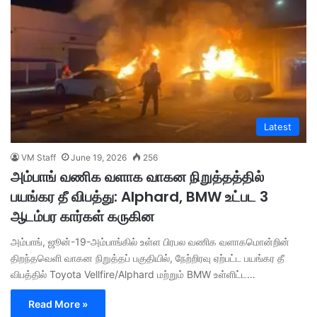
Latest
VM Staff
June 19, 2026
256
அம்பாங் வணிக வளாக வாகன நிறுத்தத்தில்
பயங்கர தீ விபத்து: Alphard, BMW உட்பட 3
ஆடம்பர கார்கள் கருகின
அம்பாங், ஜூன்-19-அம்பாங்கில் உள்ள பிரபல வணிக வளாகமொன்றின்
திறந்தவெளி வாகன நிறுத்தப் பகுதியில், நேற்றிரவு ஏற்பட்ட பயங்கர தீ
விபத்தில் Toyota Vellfire/Alphard மற்றும் BMW உள்ளிட்ட…
Read More »