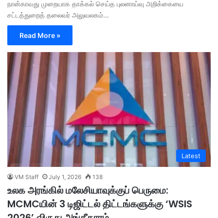
நான்காவது முறையாக தாக்கல் செய்த புலனாய்வு அறிக்கையை
சட்டத்துறைத் தலைவர் அலுவலகம்…
Read More »
Latest
VM Staff
July 1, 2026
138
உலக அரங்கில் மலேசியாவுக்குப் பெருமை:
MCMCயின் 3 டிஜிட்டல் திட்டங்களுக்கு ‘WSIS
2026’ விருது அங்கீகாரம்