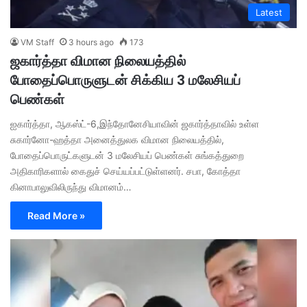
Latest
VM Staff
3 hours ago
173
ஜகார்த்தா விமான நிலையத்தில்
போதைப்பொருளுடன் சிக்கிய 3 மலேசியப்
பெண்கள்
ஐகார்த்தா, ஆகஸ்ட்-6,இந்தோனேசியாவின் ஜகார்த்தாவில் உள்ள
சுகார்னோ-ஹத்தா அனைத்துலக விமான நிலையத்தில்,
போதைப்பொருட்களுடன் 3 மலேசியப் பெண்கள் சுங்கத்துறை
அதிகாரிகளால் கைதுச் செய்யப்பட்டுள்ளனர். ​சபா, கோத்தா
கினாபாலுவிலிருந்து விமானம்…
Read More »