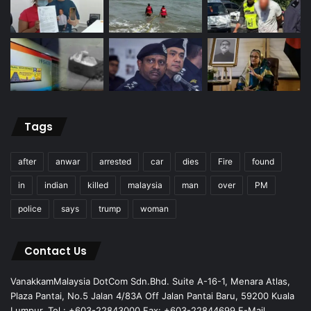
Tags
after
anwar
arrested
car
dies
Fire
found
in
indian
killed
malaysia
man
over
PM
police
says
trump
woman
Contact Us
VanakkamMalaysia DotCom Sdn.Bhd. Suite A-16-1, Menara Atlas,
Plaza Pantai, No.5 Jalan 4/83A Off Jalan Pantai Baru, 59200 Kuala
Lumpur. Tel : +603-22843000 Fax: +603-22844699 E-Mail