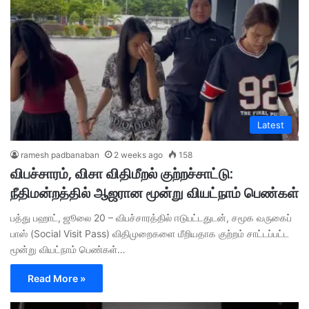
Latest
ramesh padbanaban
2 weeks ago
158
விபச்சாரம், விசா விதிமீறல் குற்றச்சாட்டு:
நீதிமன்றத்தில் ஆஜரான மூன்று வியட்நாம் பெண்கள்
பத்து பஹாட், ஜூலை 20 – விபச்சாரத்தில் ஈடுபட்டதுடன், சமூக வருகைப்
பாஸ் (Social Visit Pass) விதிமுறைகளை மீறியதாக குற்றம் சாட்டப்பட்ட
மூன்று வியட்நாம் பெண்கள்…
Read More »