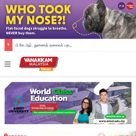
பி.கே.ஆர். துணைத் தலைவர் பதவியிலிருந்து விலக கோரினார் நூருல் இஸ்ஸா; தற்காலிக ஓய்வு வழங்கியுள்ளது கட்சி
Menu