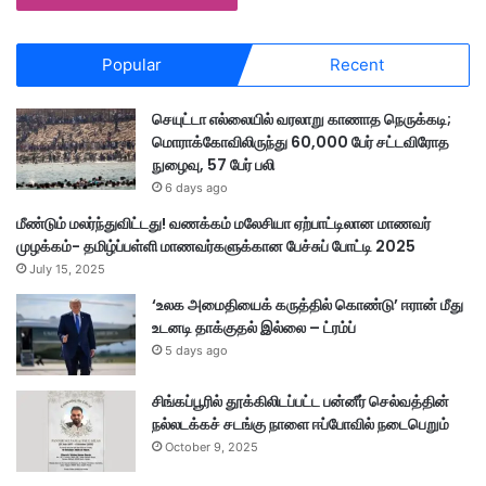
Popular
Recent
செயுட்டா எல்லையில் வரலாறு காணாத நெருக்கடி;
மொராக்கோவிலிருந்து 60,000 பேர் சட்டவிரோத
நுழைவு, 57 பேர் பலி
6 days ago
மீண்டும் மலர்ந்துவிட்டது! வணக்கம் மலேசியா ஏற்பாட்டிலான மாணவர்
முழக்கம்- தமிழ்ப்பள்ளி மாணவர்களுக்கான பேச்சுப் போட்டி 2025
July 15, 2025
‘உலக அமைதியைக் கருத்தில் கொண்டு’ ஈரான் மீது
உடனடி தாக்குதல் இல்லை – ட்ரம்ப்
5 days ago
சிங்கப்பூரில் தூக்கிலிடப்பட்ட பன்னீர் செல்வத்தின்
நல்லடக்கச் சடங்கு நாளை ஈப்போவில் நடைபெறும்
October 9, 2025