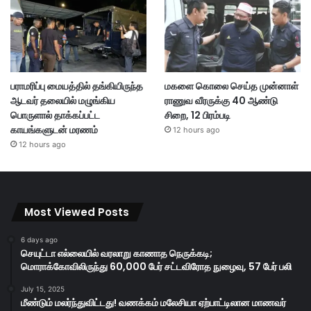
பராமரிப்பு மையத்தில் தங்கியிருந்த
மகளை கொலை செய்த முன்னாள்
ஆடவர் தலையில் மழுங்கிய
ராணுவ வீரருக்கு 40 ஆண்டு
பொருளால் தாக்கப்பட்ட
சிறை, 12 பிரம்படி
காயங்களுடன் மரணம்
12 hours ago
12 hours ago
Most Viewed Posts
6 days ago
செயுட்டா எல்லையில் வரலாறு காணாத நெருக்கடி;
மொராக்கோவிலிருந்து 60,000 பேர் சட்டவிரோத நுழைவு, 57 பேர் பலி
July 15, 2025
மீண்டும் மலர்ந்துவிட்டது! வணக்கம் மலேசியா ஏற்பாட்டிலான மாணவர்