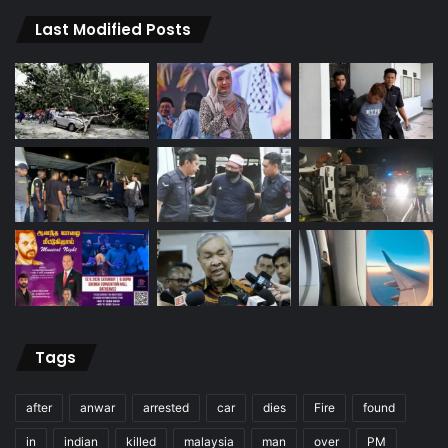
Last Modified Posts
Tags
after
anwar
arrested
car
dies
Fire
found
in
indian
killed
malaysia
man
over
PM