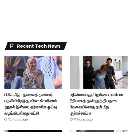
Recent Tech News
பி.கே.ஆர். துணைத் தலைவர்
பதின்மவயது சிறுமியை பாலியல்
பதவியிலிருந்து விலக கோரினார்
ரீதியாகத் துன்புறுத்தியதாக
நூருல் இஸ்ஸா; தற்காலிக ஓய்வு
வேலையில்லாத நபர் மீது
வழங்கியுள்ளது கட்சி
குற்றச்சாட்டு
10 hours ago
11 hours ago