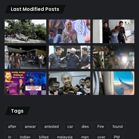
Last Modified Posts
Tags
after
anwar
arrested
car
dies
Fire
found
in
indian
killed
malaysia
man
over
PM