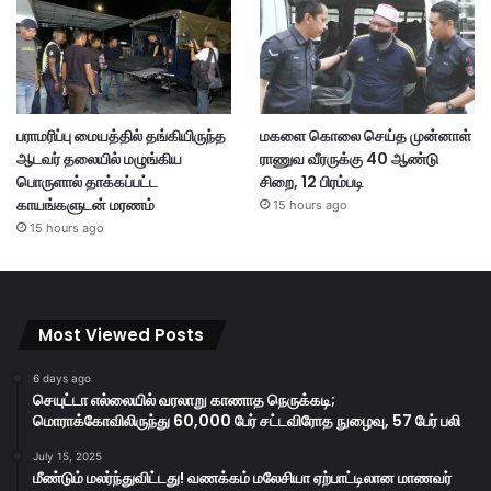
பராமரிப்பு மையத்தில் தங்கியிருந்த
மகளை கொலை செய்த முன்னாள்
ஆடவர் தலையில் மழுங்கிய
ராணுவ வீரருக்கு 40 ஆண்டு
பொருளால் தாக்கப்பட்ட
சிறை, 12 பிரம்படி
காயங்களுடன் மரணம்
15 hours ago
15 hours ago
Most Viewed Posts
6 days ago
செயுட்டா எல்லையில் வரலாறு காணாத நெருக்கடி;
மொராக்கோவிலிருந்து 60,000 பேர் சட்டவிரோத நுழைவு, 57 பேர் பலி
July 15, 2025
மீண்டும் மலர்ந்துவிட்டது! வணக்கம் மலேசியா ஏற்பாட்டிலான மாணவர்