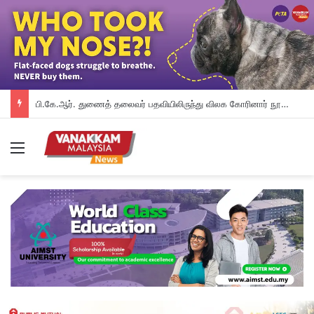
பி.கே.ஆர். துணைத் தலைவர் பதவியிலிருந்து விலக கோரினார் நூருல் இஸ்ஸா; தற்காலிக ஓய்வு வழங்கியுள்ளது கட்சி
Menu