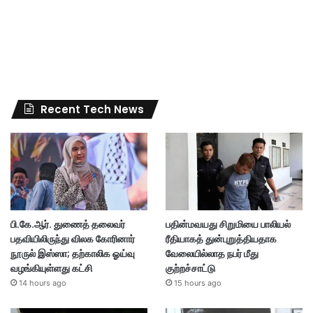
Recent Tech News
பி.கே.ஆர். துணைத் தலைவர்
பதின்மவயது சிறுமியை பாலியல்
பதவியிலிருந்து விலக கோரினார்
ரீதியாகத் துன்புறுத்தியதாக
நூருல் இஸ்ஸா; தற்காலிக ஓய்வு
வேலையில்லாத நபர் மீது
வழங்கியுள்ளது கட்சி
குற்றச்சாட்டு
14 hours ago
15 hours ago