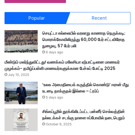
Popular
Recent
செயுட்டா எல்லையில் வரலாறு காணாத நெருக்கடி;
மொராக்கோவிலிருந்து 60,000 பேர் சட்டவிரோத
நுழைவு, 57 பேர் பலி
6 days ago
மீண்டும் மலர்ந்துவிட்டது! வணக்கம் மலேசியா ஏற்பாட்டிலான மாணவர்
முழக்கம்- தமிழ்ப்பள்ளி மாணவர்களுக்கான பேச்சுப் போட்டி 2025
July 15, 2025
‘உலக அமைதியைக் கருத்தில் கொண்டு’ ஈரான் மீது
உடனடி தாக்குதல் இல்லை – ட்ரம்ப்
5 days ago
சிங்கப்பூரில் தூக்கிலிடப்பட்ட பன்னீர் செல்வத்தின்
நல்லடக்கச் சடங்கு நாளை ஈப்போவில் நடைபெறும்
October 9, 2025