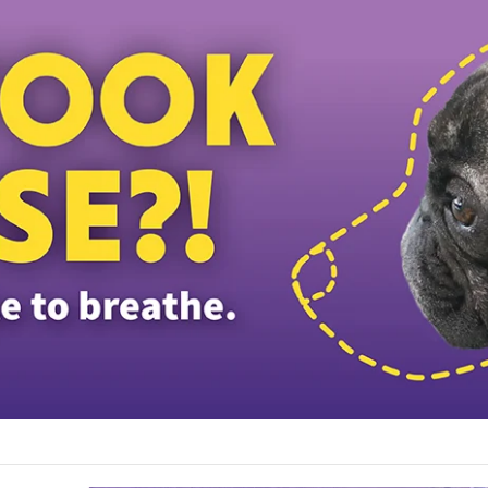
பள்ளி மாணவர்களுக்கு இலவச டேப்லெட்கள்; 28 பள்ளிகளில் புதிய டிஜிட்டல் கல்வி முய