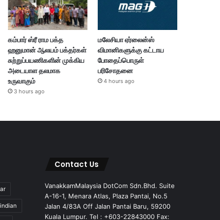
கம்பார் ஸ்ரீ ராம பக்த
மலேசியா ஏர்லைன்ஸ்
ஹனுமான் ஆலயம் பக்தர்கள்
விமானிகளுக்கு கட்டாய
சுற்றுப்பயணிகளின் முக்கிய
போதைப்பொருள்
அடையாள தலமாக
பரிசோதனை
உருவாகும்
4 hours ago
3 hours ago
Contact Us
VanakkamMalaysia DotCom Sdn.Bhd. Suite
ar
A-16-1, Menara Atlas, Plaza Pantai, No.5
indian
Jalan 4/83A Off Jalan Pantai Baru, 59200
Kuala Lumpur. Tel : +603-22843000 Fax: