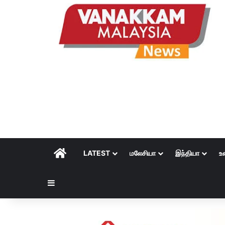
HOME
LATEST
மலேசியா
இந்தியா
உ
Sidebar