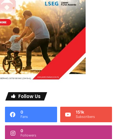
Follow Us
0
151k
Fans
Subscribers
0
Followers