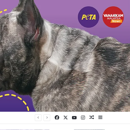
Facebook
X
YouTube
Instagram
Random Article
Sidebar
ற்சி