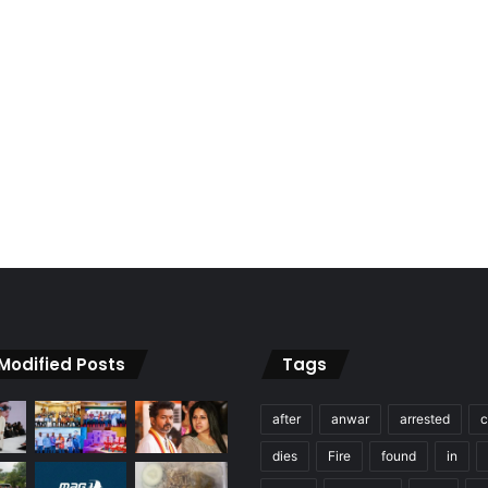
 Modified Posts
Tags
after
anwar
arrested
c
dies
Fire
found
in