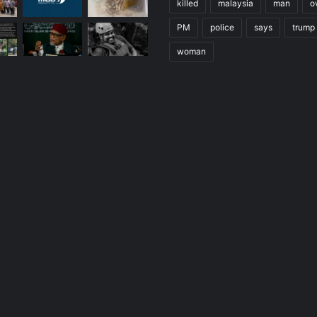
killed
malaysia
man
o
PM
police
says
trump
woman