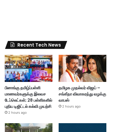
Recent Tech News
பினாங்கு தமிழ்ப்பள்ளி
தமிழக முதல்வர் விஜய் –
மாணவர்களுக்கு இலவச
சங்கீதா விவாகரத்து வழக்கு
டேப்லெட்கள்; 28 பள்ளிகளில்
வாபஸ்
புதிய டிஜிட்டல் கல்வி முயற்சி
2 hours ago
2 hours ago