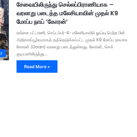
சேவையிலிருந்து செல்லப்பிராணியாக –
வரலாறு படைத்த மலேசியாவின் முதல் K9
மோப்ப நாய் ‘கோரன்’
சுங்கை பட்டாணி, செப்டம்பர்-4- மலேசியாவில் ஓய்வு பெற்ற பின்
அதிகாரப்பூர்வமாகத் தத்தெடுக்கப்பட்ட முதல் K9 மோப்ப நாயாக
கோரன் (Goran) வரலாறு படைத்துள்ளது. கோரன், செக்
st
குடியரசிலிருந்து…
Read More »