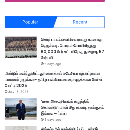
Popular
Recent
செயுட்டா எல்லையில் வரலாறு காணாத
நெருக்கடி; மொராக்கோவிலிருந்து
60,000 பேர் சட்டவிரோத நுழைவு, 57
பேர் பலி
6 days ago
மீண்டும் மலர்ந்துவிட்டது! வணக்கம் மலேசியா ஏற்பாட்டிலான
மாணவர் முழக்கம்- தமிழ்ப்பள்ளி மாணவர்களுக்கான பேச்சுப்
போட்டி 2025
July 15, 2025
‘உலக அமைதியைக் கருத்தில்
கொண்டு’ ஈரான் மீது உடனடி தாக்குதல்
இல்லை – ட்ரம்ப்
5 days ago
சிங்கப்பூரில் தூக்கிலிடப்பட்ட பன்னீர்