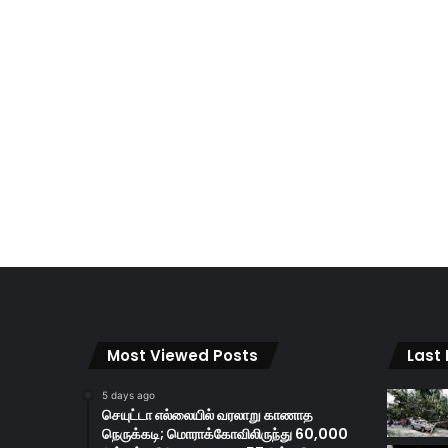
Most Viewed Posts
Last
5 days ago
செயுட்டா எல்லையில் வரலாறு காணாத
நெருக்கடி; மொராக்கோவிலிருந்து 60,000