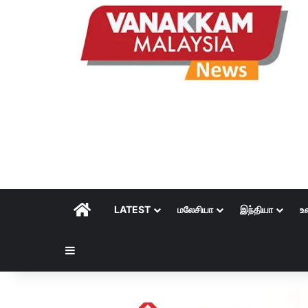
HOME
LATEST
மலேசியா
இந்தியா
உ
Sidebar