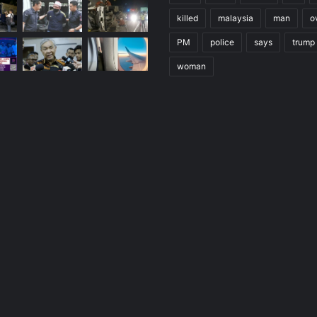
killed
malaysia
man
o
PM
police
says
trump
woman