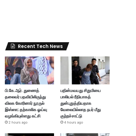
Recent Tech News
பி.கே.ஆர். துணைத்
பதின்மவயது சிறுமியை
தலைவர் பதவியிலிருந்து
பாலியல் ரீதியாகத்
விலக கோரினார் நூருல்
துன்புறுத்தியதாக
இஸ்ஸா; தற்காலிக ஓய்வு
வேலையில்லாத நபர் மீது
வழங்கியுள்ளது கட்சி
குற்றச்சாட்டு
2 hours ago
4 hours ago