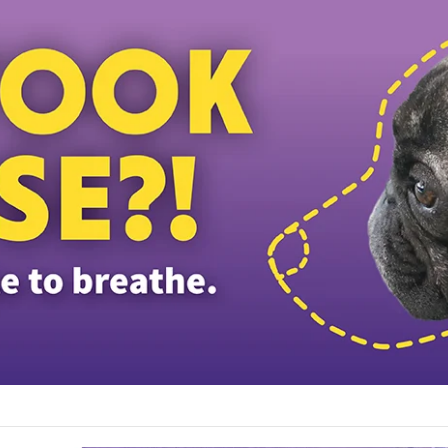
துணைத் தலைவர் பதவியிலிருந்து விலக கோரினார் நூருல் இஸ்ஸா; தற்காலிக ஓய்வு வழ