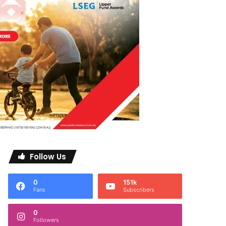
Follow Us
0
151k
Fans
Subscribers
0
Followers