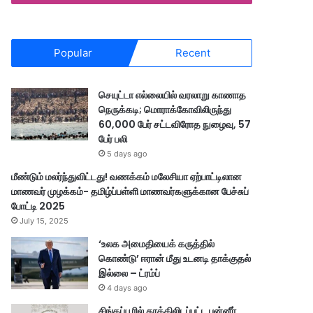
Popular
Recent
செயுட்டா எல்லையில் வரலாறு காணாத
நெருக்கடி; மொராக்கோவிலிருந்து
60,000 பேர் சட்டவிரோத நுழைவு, 57
பேர் பலி
5 days ago
மீண்டும் மலர்ந்துவிட்டது! வணக்கம் மலேசியா ஏற்பாட்டிலான
மாணவர் முழக்கம்- தமிழ்ப்பள்ளி மாணவர்களுக்கான பேச்சுப்
போட்டி 2025
July 15, 2025
‘உலக அமைதியைக் கருத்தில்
கொண்டு’ ஈரான் மீது உடனடி தாக்குதல்
இல்லை – ட்ரம்ப்
4 days ago
சிங்கப்பூரில் தூக்கிலிடப்பட்ட பன்னீர்