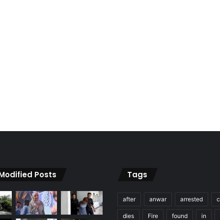
 Modified Posts
Tags
after
anwar
arrested
c
dies
Fire
found
in