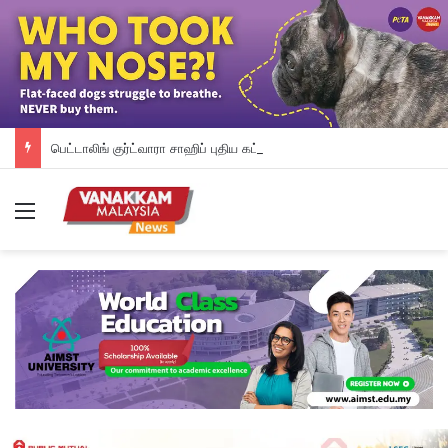
பெட்டாலிங் குர்ட்வாரா சாஹிப் புதிய கட்டட நிதி திரட்டும் இரவு விருந்து: ம.இ.கா RM 50,000 நிதியுதவி, சீக்கிய சமூகத்துக்கான ஆதரவு தொடரும் – விக்னேஸ்வரன் உறுதி
Menu