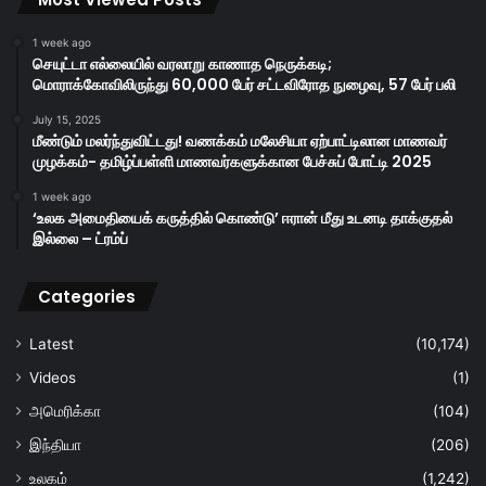
1 week ago
செயுட்டா எல்லையில் வரலாறு காணாத நெருக்கடி;
மொராக்கோவிலிருந்து 60,000 பேர் சட்டவிரோத நுழைவு, 57 பேர் பலி
July 15, 2025
மீண்டும் மலர்ந்துவிட்டது! வணக்கம் மலேசியா ஏற்பாட்டிலான மாணவர்
முழக்கம்- தமிழ்ப்பள்ளி மாணவர்களுக்கான பேச்சுப் போட்டி 2025
1 week ago
‘உலக அமைதியைக் கருத்தில் கொண்டு’ ஈரான் மீது உடனடி தாக்குதல்
இல்லை – ட்ரம்ப்
Categories
Latest
(10,174)
Videos
(1)
அமெரிக்கா
(104)
இந்தியா
(206)
உலகம்
(1,242)