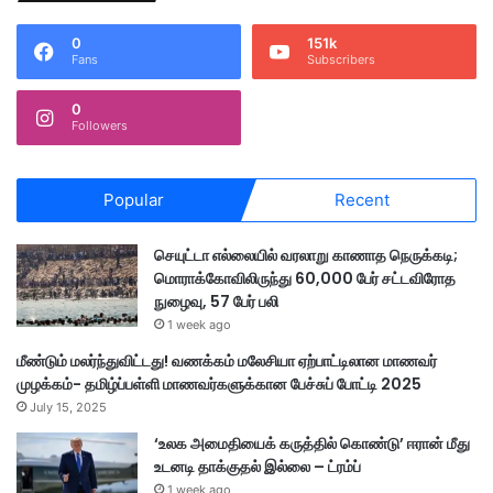
0
151k
Fans
Subscribers
0
Followers
Popular
Recent
செயுட்டா எல்லையில் வரலாறு காணாத நெருக்கடி;
மொராக்கோவிலிருந்து 60,000 பேர் சட்டவிரோத
நுழைவு, 57 பேர் பலி
1 week ago
மீண்டும் மலர்ந்துவிட்டது! வணக்கம் மலேசியா ஏற்பாட்டிலான மாணவர்
முழக்கம்- தமிழ்ப்பள்ளி மாணவர்களுக்கான பேச்சுப் போட்டி 2025
July 15, 2025
‘உலக அமைதியைக் கருத்தில் கொண்டு’ ஈரான் மீது
உடனடி தாக்குதல் இல்லை – ட்ரம்ப்
1 week ago