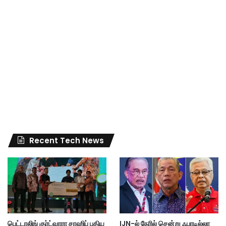
Recent Tech News
பெட்டாலிங் குர்ட்வாரா சாஹிப் புதிய
IJN-ல் நேரில் சென்று ஃபாடில்லா