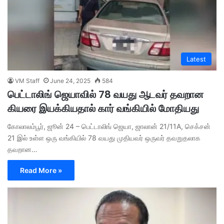
Latest
VM Staff
June 24, 2025
584
பெட்டாலிங் ஜெயாவில் 78 வயது ஆடவர் தவறான
கியரை இயக்கியதால் கார் வங்கியில் மோதியது
கோலாலம்பூர், ஜூன் 24 – பெட்டாலிங் ஜெயா, ஜாலான் 21/11A, செக்சன்
21 இல் உள்ள ஒரு வங்கியில் 78 வயது முதியவர் ஒருவர் தவறுதலாக
தவறான…
Read More »