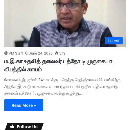
Latest
VM Staff
June 24, 2025
579
ம.இ.கா உதவித் தலைவர் டத்தோ டி.முருகையா
விபத்தில் காயம்
கோலாலம்பூர், ஜூன் 24- வடக்கு – தெற்கு நெடுஞ்சாலையில் பாங்கிற்கு
அருகே இரண்டு வாகனங்கள் சம்பந்தப்பட்ட விபத்தில் ம.இ.கா உதவித்
தலைவர் டத்தோ T. முருகையாவுக்கு கழுத்து,…
Read More »
Follow Us