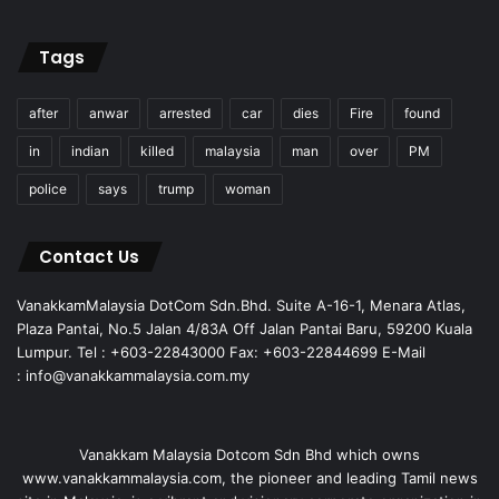
Tags
after
anwar
arrested
car
dies
Fire
found
in
indian
killed
malaysia
man
over
PM
police
says
trump
woman
Contact Us
VanakkamMalaysia DotCom Sdn.Bhd. Suite A-16-1, Menara Atlas,
Plaza Pantai, No.5 Jalan 4/83A Off Jalan Pantai Baru, 59200 Kuala
Lumpur. Tel : +603-22843000 Fax: +603-22844699 E-Mail
: info@vanakkammalaysia.com.my
Vanakkam Malaysia Dotcom Sdn Bhd which owns
www.vanakkammalaysia.com, the pioneer and leading Tamil news