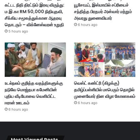
கட்டட நிதி திரட்டும் இரவு விருந்து:
யூசோஃப், இஸ்மாயில் சப்ரியைச்
ம.இ.கா RM 50,000 நிதியுதவி,
சந்தித்த பிரதமர் அன்வார் மற்றும்
சீக்கிய சமூகத்துக்கான ஆதரவு
அவரது துணைவியார்
தொடரும் – விக்னேஸ்வரன் உறுதி
6 hours ago
5 hours ago
உடல்நலம் குறித்த வதந்திகளுக்கு
வெஸ்ட் கண்ட்ரி (கிழக்கு)
நடுவே மொஜ்தபா கமேனியின்
தமிழ்ப்பள்ளியில் மாபெரும் தொழில்
புதிய வீடியோவை வெளியிட்ட
முனைவோர் தின விழா கோலாகலம்
ஈரான் ஊடகம்
6 hours ago
6 hours ago
Most Viewed Posts