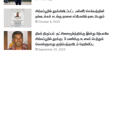
சிங்கப்பூரில் தூக்கிலிடப்பட்ட பன்னீர் செல்வத்தின்
நல்லடக்கச் சடங்கு நாளை ஈப்போவில் நடைபெறும்
October 9, 2025
திடீர் திருப்பம்: தட்சிணாமூர்த்திக்கு இன்று பிற்பகலே
சிங்கப்பூரில் தூக்கு; 3 மணிக்கு உடலைப் பெற்றுக்
கொள்ளுமாறு குடும்பத்தாரிடம் தெரிவிப்பு
September 25, 2025