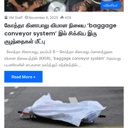
மலேசியா
VM Staff
November 6, 2025
409
கோத்தா கினாபாலு விமான நிலைய ‘baggage
conveyor system’ இல் சிக்கிய இரு
குழந்தைகள் மீட்பு
கோத்தா கினாபாலு, நவம்பர் 6 – கோத்தா கினபாலு அனைத்துலக
விமான நிலையத்தில் (KKIA), ‘baggage conveyor system’ அதாவது
பயணிகளின் பைகளை நகர்த்தும் எந்திரத்தில்…
Read More »