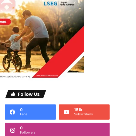
Follow Us
0
151k
Fans
Subscribers
0
Followers