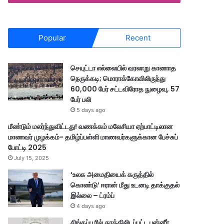
Popular
Recent
செயுட்டா எல்லையில் வரலாறு காணாத
நெருக்கடி; மொராக்கோவிலிருந்து
60,000 பேர் சட்டவிரோத நுழைவு, 57
பேர் பலி
5 days ago
மீண்டும் மலர்ந்துவிட்டது! வணக்கம் மலேசியா ஏற்பாட்டிலான
மாணவர் முழக்கம்- தமிழ்ப்பள்ளி மாணவர்களுக்கான பேச்சுப்
போட்டி 2025
July 15, 2025
‘உலக அமைதியைக் கருத்தில்
கொண்டு’ ஈரான் மீது உடனடி தாக்குதல்
இல்லை – ட்ரம்ப்
4 days ago
சிங்கப்பூரில் தூக்கிலிடப்பட்ட பன்னீர்