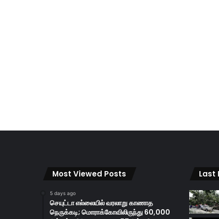
Most Viewed Posts
Last
5 days ago
செயுட்டா எல்லையில் வரலாறு காணாத
நெருக்கடி; மொராக்கோவிலிருந்து 60,000