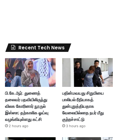
Recent Tech News
பி.கே.ஆர். துணைத்
பதின்மவயது சிறுமியை
தலைவர் பதவியிலிருந்து
பாலியல் ரீதியாகத்
விலக கோரினார் நூருல்
துன்புறுத்தியதாக
இஸ்ஸா; தற்காலிக ஓய்வு
வேலையில்லாத நபர் மீது
வழங்கியுள்ளது கட்சி
குற்றச்சாட்டு
2 hours ago
3 hours ago