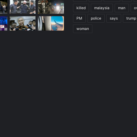
killed
malaysia
man
o
PM
police
says
trump
woman