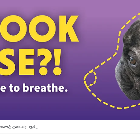
துணைத் தலைவர் பதவியிலிருந்து விலக கோரினார் நூருல் இஸ்ஸா; தற்காலிக ஓய்வு வழ