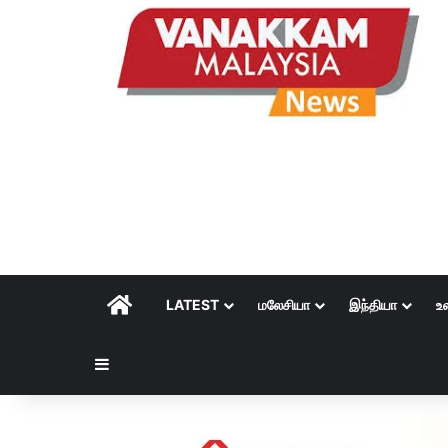
HOME
LATEST
மலேசியா
இந்தியா
உ
Sidebar