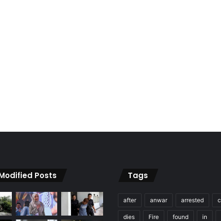
 Modified Posts
Tags
after
anwar
arrested
c
dies
Fire
found
in