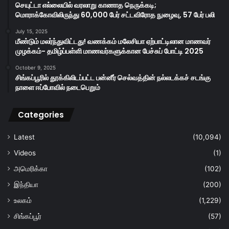
செயுட்டா எல்லையில் வரலாறு காணாத நெருக்கடி;
மொராக்கோவிலிருந்து 60,000 பேர் சட்டவிரோத நுழைவு, 57 பேர் பலி
July 15, 2025
மீண்டும் மலர்ந்துவிட்டது! வணக்கம் மலேசியா ஏற்பாட்டிலான மாணவர்
முழக்கம்- தமிழ்ப்பள்ளி மாணவர்களுக்கான பேச்சுப் போட்டி 2025
October 9, 2025
சிங்கப்பூரில் தூக்கிலிடப்பட்ட பன்னீர் செல்வத்தின் நல்லடக்கச் சடங்கு
நாளை ஈப்போவில் நடைபெறும்
Categories
Latest
(10,094)
Videos
(1)
அமெரிக்கா
(102)
இந்தியா
(200)
உலகம்
(1,229)
சிங்கப்பூர்
(57)