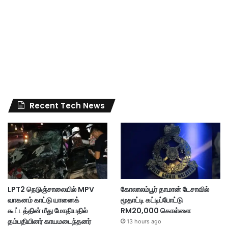
Recent Tech News
LPT2 நெடுஞ்சாலையில் MPV
கோலாலம்பூர் தாமான் டேசாவில்
வாகனம் காட்டு யானைக்
மூதாட்டி கட்டிப்போட்டு
கூட்டத்தின் மீது மோதியதில்
RM20,000 கொள்ளை
தம்பதியினர் காயமடைந்தனர்
13 hours ago