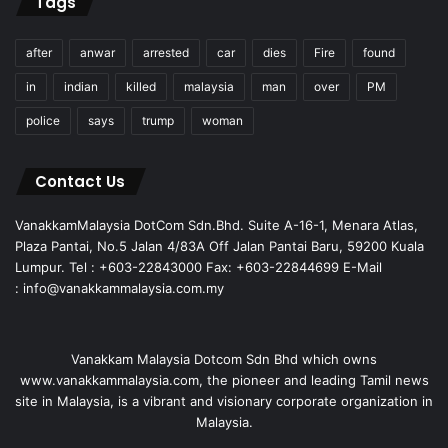
Tags
after
anwar
arrested
car
dies
Fire
found
in
indian
killed
malaysia
man
over
PM
police
says
trump
woman
Contact Us
VanakkamMalaysia DotCom Sdn.Bhd. Suite A-16-1, Menara Atlas,
Plaza Pantai, No.5 Jalan 4/83A Off Jalan Pantai Baru, 59200 Kuala
Lumpur. Tel : +603-22843000 Fax: +603-22844699 E-Mail
: info@vanakkammalaysia.com.my
Vanakkam Malaysia Dotcom Sdn Bhd which owns
www.vanakkammalaysia.com, the pioneer and leading Tamil news
site in Malaysia, is a vibrant and visionary corporate organization in
Malaysia.