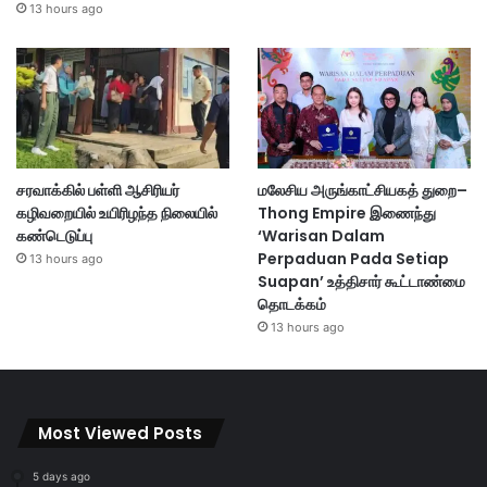
13 hours ago
சரவாக்கில் பள்ளி ஆசிரியர்
மலேசிய அருங்காட்சியகத் துறை–
கழிவறையில் உயிரிழந்த நிலையில்
Thong Empire இணைந்து
கண்டெடுப்பு
‘Warisan Dalam
Perpaduan Pada Setiap
13 hours ago
Suapan’ உத்திசார் கூட்டாண்மை
தொடக்கம்
13 hours ago
Most Viewed Posts
5 days ago