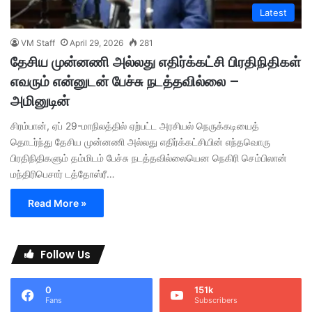
Latest
VM Staff
April 29, 2026
281
தேசிய முன்னணி அல்லது எதிர்க்கட்சி பிரதிநிதிகள்
எவரும் என்னுடன் பேச்சு நடத்தவில்லை –
அமினுடின்
சிரம்பான், ஏப் 29-மாநிலத்தில் ஏற்பட்ட அரசியல் நெருக்கடியைத்
தொடர்ந்து தேசிய முன்னணி அல்லது எதிர்க்கட்சியின் எந்தவொரு
பிரதிநிதிகளும் தம்மிடம் பேச்சு நடத்தவில்லையென நெகிரி செம்பிலான்
மந்திரிபெசார் டத்தோஸ்ரீ…
Read More »
Follow Us
0
151k
Fans
Subscribers