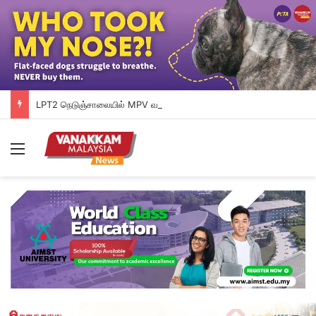
LPT2 நெடுஞ்சாலையில் MPV வாகனம் காட்டு யானைக் கூட்டத்தின் மீது மோதியதில் தம்பதியினர் காயமடைந்தனர்
Menu