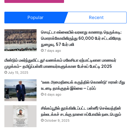
Popular
Recent
செயுட்டா எல்லையில் வரலாறு காணாத நெருக்கடி;
மொராக்கோவிலிருந்து 60,000 பேர் சட்டவிரோத
நுழைவு, 57 பேர் பலி
7 days ago
மீண்டும் மலர்ந்துவிட்டது! வணக்கம் மலேசியா ஏற்பாட்டிலான மாணவர்
முழக்கம்- தமிழ்ப்பள்ளி மாணவர்களுக்கான பேச்சுப் போட்டி 2025
July 15, 2025
‘உலக அமைதியைக் கருத்தில் கொண்டு’ ஈரான் மீது
உடனடி தாக்குதல் இல்லை – ட்ரம்ப்
6 days ago
சிங்கப்பூரில் தூக்கிலிடப்பட்ட பன்னீர் செல்வத்தின்
நல்லடக்கச் சடங்கு நாளை ஈப்போவில் நடைபெறும்
October 9, 2025