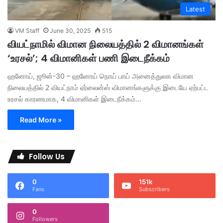
Latest
VM Staff
June 30, 2025
515
வியட்நாமில் விமான நிலையத்தில் 2 விமானங்கள்
‘உரசல்’; 4 விமானிகள் பணி இடைநீக்கம்
ஹனோய், ஜூன்-30 – ஹனோய் நொய் பாய் அனைத்துலக விமான
நிலையத்தில் 2 வியட்நாம் ஏர்லைன்ஸ் விமானங்களுக்கு இடையே ஏற்பட்ட
உரசல் காரணமாக, 4 விமானிகள் இடைநீக்கம்…
Read More »
Follow Us
0
151k
Fans
Subscribers
0
Followers