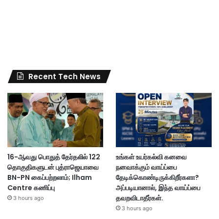
Recent Tech News
16-ஆவது பொதுத் தேர்தலில் 122
உங்கள் உயர்கல்வி கனவை
தொகுதிகளுடன் புத்ராஜெயாவை
நனவாக்கும் வாய்ப்பை
BN-PN கைப்பற்றலாம்; Ilham
தேடிக்கொண்டிருக்கிறீர்களா?
Centre கணிப்பு
அப்படியானால், இந்த வாய்ப்பை
தவறவிடாதீர்கள்.
3 hours ago
3 hours ago