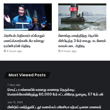
அரசியல் அதிகாரம் எப்போதும்
பினாங்கு பாலத்திற்கு அடியில்
மலாய்க்காரர்களிடமே உள்ளது:
மீன்பிடித்த 3 பேர் கைது: கடலோரக்
ரஃபிஸி ரம்லி அதிரடி
காவல் படை அதிரடி
4 hours ago
4 hours ago
Most Viewed Posts
7 days ago
செயுட்டா எல்லையில் வரலாறு காணாத நெருக்கடி;
மொராக்கோவிலிருந்து 60,000 பேர் சட்டவிரோத நுழைவு, 57 பேர் பலி
July 15, 2025
மீண்டும் மலர்ந்துவிட்டது! வணக்கம் மலேசியா ஏற்பாட்டிலான மாணவர்