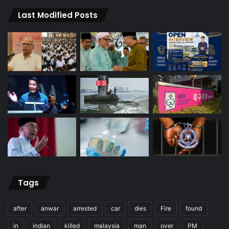
Last Modified Posts
Tags
after
anwar
arrested
car
dies
Fire
found
in
indian
killed
malaysia
man
over
PM