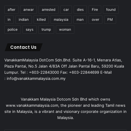
after
anwar
arrested
car
dies
Fire
found
in
indian
killed
malaysia
man
over
PM
police
says
trump
woman
Contact Us
VanakkamMalaysia DotCom Sdn.Bhd. Suite A-16-1, Menara Atlas,
Plaza Pantai, No.5 Jalan 4/83A Off Jalan Pantai Baru, 59200 Kuala
Lumpur. Tel : +603-22843000 Fax: +603-22844699 E-Mail
: info@vanakkammalaysia.com.my
Vanakkam Malaysia Dotcom Sdn Bhd which owns
www.vanakkammalaysia.com, the pioneer and leading Tamil news
site in Malaysia, is a vibrant and visionary corporate organization in
Malaysia.