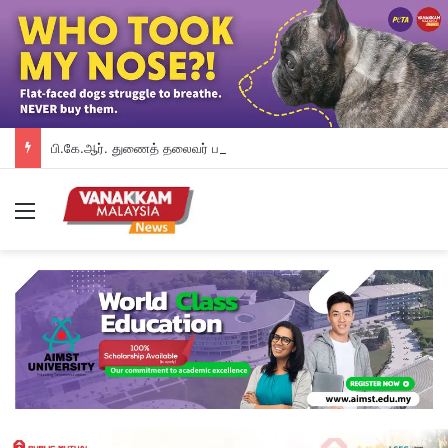
பி.கே.ஆர். துணைத் தலைவர் பதவியிலிருந்து விலக கோரினார் நூருல் இஸ்ஸா; தற்காலிக ஓய்வு வழங்கியுள்ளது கட்சி
Menu