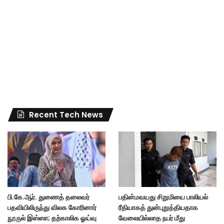
Recent Tech News
பி.கே.ஆர். துணைத் தலைவர்
பதின்மவயது சிறுமியை பாலியல்
பதவியிலிருந்து விலக கோரினார்
ரீதியாகத் துன்புறுத்தியதாக
நூருல் இஸ்ஸா; தற்காலிக ஓய்வு
வேலையில்லாத நபர் மீது