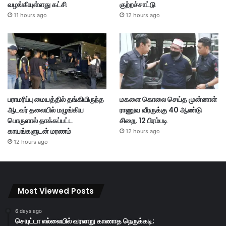
வழங்கியுள்ளது கட்சி
குற்றச்சாட்டு
11 hours ago
12 hours ago
பராமரிப்பு மையத்தில் தங்கியிருந்த
மகளை கொலை செய்த முன்னாள்
ஆடவர் தலையில் மழுங்கிய
ராணுவ வீரருக்கு 40 ஆண்டு
பொருளால் தாக்கப்பட்ட
சிறை, 12 பிரம்படி
காயங்களுடன் மரணம்
12 hours ago
12 hours ago
Most Viewed Posts
6 days ago
செயுட்டா எல்லையில் வரலாறு காணாத நெருக்கடி;