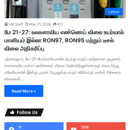
Latest
VM Staff
May 21, 2026
617
மே 21-27: உலகளாவிய எண்ணெய் விலை உயர்வால்
மானியம் இல்லா RON97, RON95 மற்றும் டீசல்
விலை அதிகரிப்பு
புத்ராஜெயா, மே-21-மேற்காசியாவில் நீடித்து வரும் பதற்றமான சூழலால்
உலகளாவிய கச்சா எண்ணெய் விலை அதிகரித்துள்ளதைத் தொடர்ந்து,
மலேசியாவில் இன்று முதல் அமுலுக்கு வரும் எரிபொருட்களின் சில்லறை
விலைகள்…
Read More »
Follow Us
0
151k