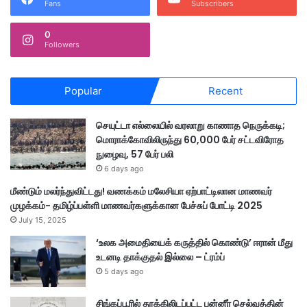
Fans
Subscribers
0
Followers
Popular
Recent
செயுட்டா எல்லையில் வரலாறு காணாத நெருக்கடி;
மொராக்கோவிலிருந்து 60,000 பேர் சட்டவிரோத
நுழைவு, 57 பேர் பலி
6 days ago
மீண்டும் மலர்ந்துவிட்டது! வணக்கம் மலேசியா ஏற்பாட்டிலான மாணவர்
முழக்கம்- தமிழ்ப்பள்ளி மாணவர்களுக்கான பேச்சுப் போட்டி 2025
July 15, 2025
‘உலக அமைதியைக் கருத்தில் கொண்டு’ ஈரான் மீது
உடனடி தாக்குதல் இல்லை – ட்ரம்ப்
5 days ago
சிங்கப்பூரில் தூக்கிலிடப்பட்ட பன்னீர் செல்வத்தின்