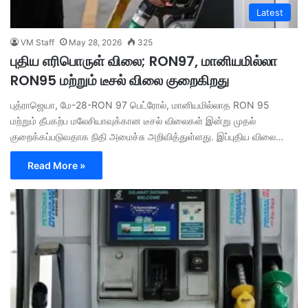
Latest
VM Staff
May 28, 2026
325
புதிய எரிபொருள் விலை; RON97, மானியமில்லா
RON95 மற்றும் டீசல் விலை குறைகிறது
புத்ராஜெயா, மே-28-​RON 97 பெட்ரோல், மானியமில்லாத RON 95
மற்றும் தீபகற்ப மலேசியாவுக்கான டீசல் விலைகள் இன்று முதல்
குறைக்கப்படுவதாக நிதி அமைச்சு அறிவித்துள்ளது. இப்புதிய விலை…
Read More »