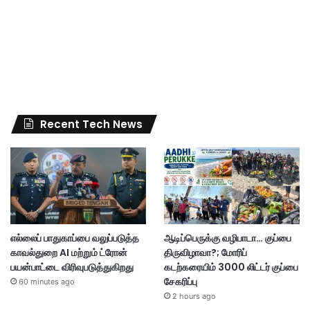
Recent Tech News
எல்லைப் பாதுகாப்பை வலுப்படுத்த
ஆடிப்பெருக்கு வழிபாடா… குப்பை
காவல்துறை AI மற்றும் ட்ரோன்
திருவிழாவா?; மோரிப்
பயன்பாட்டை விரிவுபடுத்துகிறது
கடற்கரையிம் 3000 லிட்டர் குப்பை
சேகரிப்பு
60 minutes ago
2 hours ago