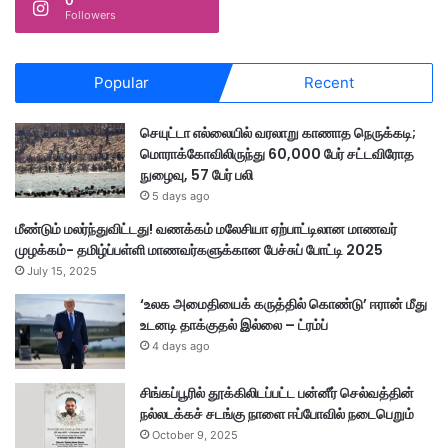
0
Followers
Popular
Recent
செயுட்டா எல்லையில் வரலாறு காணாத நெருக்கடி;
மொராக்கோவிலிருந்து 60,000 பேர் சட்டவிரோத
நுழைவு, 57 பேர் பலி
5 days ago
மீண்டும் மலர்ந்துவிட்டது! வணக்கம் மலேசியா ஏற்பாட்டிலான மாணவர்
முழக்கம்- தமிழ்ப்பள்ளி மாணவர்களுக்கான பேச்சுப் போட்டி 2025
July 15, 2025
‘உலக அமைதியைக் கருத்தில் கொண்டு’ ஈரான் மீது
உடனடி தாக்குதல் இல்லை – ட்ரம்ப்
4 days ago
சிங்கப்பூரில் தூக்கிலிடப்பட்ட பன்னீர் செல்வத்தின்
நல்லடக்கச் சடங்கு நாளை ஈப்போவில் நடைபெறும்
October 9, 2025