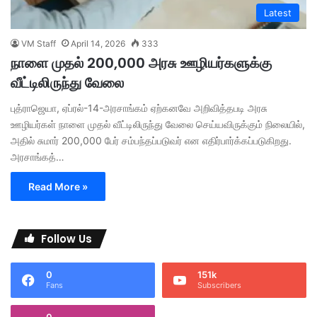
Latest
VM Staff
April 14, 2026
333
நாளை முதல் 200,000 அரசு ஊழியர்களுக்கு
வீட்டிலிருந்து வேலை
புத்ராஜெயா, ஏப்ரல்-14-அரசாங்கம் ஏற்கனவே அறிவித்தபடி அரசு
ஊழியர்கள் நாளை முதல் வீட்டிலிருந்து வேலை செய்யவிருக்கும் நிலையில்,
அதில் சுமார் 200,000 பேர் சம்பந்தப்படுவர் என எதிர்பார்க்கப்படுகிறது.
அரசாங்கத்…
Read More »
Follow Us
0
151k
Fans
Subscribers