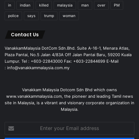
in
indian
killed
malaysia
man
over
PM
police
says
trump
woman
Contact Us
VanakkamMalaysia DotCom Sdn.Bhd. Suite A-16-1, Menara Atlas,
Plaza Pantai, No.5 Jalan 4/83A Off Jalan Pantai Baru, 59200 Kuala
Lumpur. Tel : +603-22843000 Fax: +603-22844699 E-Mail
: info@vanakkammalaysia.com.my
Vanakkam Malaysia Dotcom Sdn Bhd which owns
www.vanakkammalaysia.com, the pioneer and leading Tamil news
site in Malaysia, is a vibrant and visionary corporate organization in
Malaysia.
Enter
your
Email