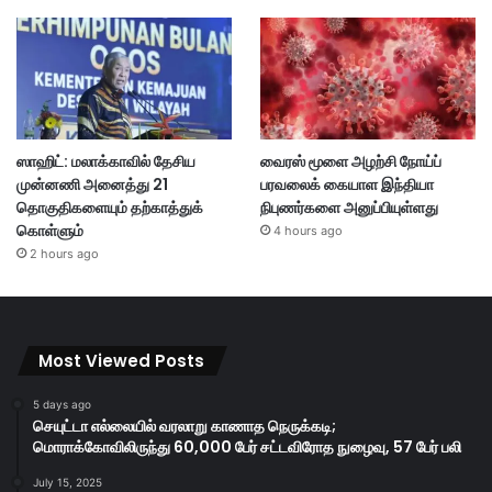
ஸாஹிட்: மலாக்காவில் தேசிய
வைரஸ் மூளை அழற்சி நோய்ப்
முன்னணி அனைத்து 21
பரவலைக் கையாள இந்தியா
தொகுதிகளையும் தற்காத்துக்
நிபுணர்களை அனுப்பியுள்ளது
கொள்ளும்
4 hours ago
2 hours ago
Most Viewed Posts
5 days ago
செயுட்டா எல்லையில் வரலாறு காணாத நெருக்கடி;
மொராக்கோவிலிருந்து 60,000 பேர் சட்டவிரோத நுழைவு, 57 பேர் பலி
July 15, 2025