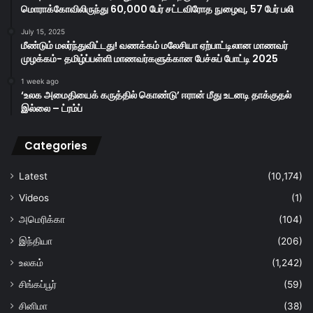
மொராக்கோவிலிருந்து 60,000 பேர் சட்டவிரோத நுழைவு, 57 பேர் பலி
July 15, 2025
மீண்டும் மலர்ந்துவிட்டது! வணக்கம் மலேசியா ஏற்பாட்டிலான மாணவர்
முழக்கம்- தமிழ்ப்பள்ளி மாணவர்களுக்கான பேச்சுப் போட்டி 2025
1 week ago
‘உலக அமைதியைக் கருத்தில் கொண்டு’ ஈரான் மீது உடனடி தாக்குதல்
இல்லை – ட்ரம்ப்
Categories
Latest
(10,174)
Videos
(1)
அமெரிக்கா
(104)
இந்தியா
(206)
உலகம்
(1,242)
சிங்கப்பூர்
(59)
சினிமா
(38)