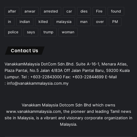
after
anwar
arrested
car
dies
Fire
found
in
indian
killed
malaysia
man
over
PM
police
says
trump
woman
Contact Us
VanakkamMalaysia DotCom Sdn.Bhd. Suite A-16-1, Menara Atlas,
Plaza Pantai, No.5 Jalan 4/83A Off Jalan Pantai Baru, 59200 Kuala
Lumpur. Tel : +603-22843000 Fax: +603-22844699 E-Mail
: info@vanakkammalaysia.com.my
Vanakkam Malaysia Dotcom Sdn Bhd which owns
www.vanakkammalaysia.com, the pioneer and leading Tamil news
site in Malaysia, is a vibrant and visionary corporate organization in
Malaysia.