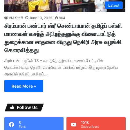
Latest
VM Staff
June 13, 2025
964
சிரம்பான் பண்டார் ஸ்ரீ செண்டாயான் தமிழ்ப் பள்ளி
மாணவன் வசந்த் அபிநந்தனுக்கு விளையாட்டுத்
துறைக்கான சாதனை விருது நெகிரி அரசு வழங்கி
கௌரவித்தது
சிரம்பான் – ஜூன் 13 – கராத்தே தற்காப்பு கலைப் போட்டியில்
தொடர்ச்சியாக நெகிரி செம்பிலான் மாநிலம் மற்றும் இரு முறை தேசிய
அளவில் தங்கப் பதக்கம்…
Read More »
Follow Us
0
151k
Fans
Subscribers