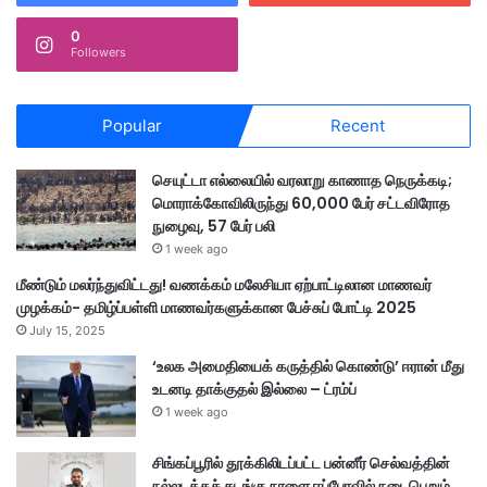
0
Followers
Popular
Recent
செயுட்டா எல்லையில் வரலாறு காணாத நெருக்கடி;
மொராக்கோவிலிருந்து 60,000 பேர் சட்டவிரோத
நுழைவு, 57 பேர் பலி
1 week ago
மீண்டும் மலர்ந்துவிட்டது! வணக்கம் மலேசியா ஏற்பாட்டிலான மாணவர்
முழக்கம்- தமிழ்ப்பள்ளி மாணவர்களுக்கான பேச்சுப் போட்டி 2025
July 15, 2025
‘உலக அமைதியைக் கருத்தில் கொண்டு’ ஈரான் மீது
உடனடி தாக்குதல் இல்லை – ட்ரம்ப்
1 week ago
சிங்கப்பூரில் தூக்கிலிடப்பட்ட பன்னீர் செல்வத்தின்
நல்லடக்கச் சடங்கு நாளை ஈப்போவில் நடைபெறும்