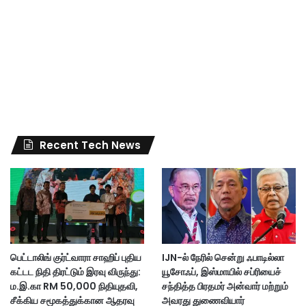
Recent Tech News
பெட்டாலிங் குர்ட்வாரா சாஹிப் புதிய
IJN-ல் நேரில் சென்று ஃபாடில்லா
கட்டட நிதி திரட்டும் இரவு விருந்து:
யூசோஃப், இஸ்மாயில் சப்ரியைச்
ம.இ.கா RM 50,000 நிதியுதவி,
சந்தித்த பிரதமர் அன்வார் மற்றும்
சீக்கிய சமூகத்துக்கான ஆதரவு
அவரது துணைவியார்