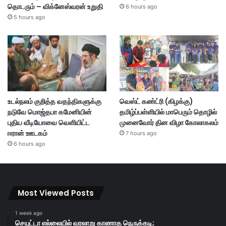
தொடரும் – விக்னேஸ்வரன் உறுதி
6 hours ago
5 hours ago
உடல்நலம் குறித்த வதந்திகளுக்கு
வெஸ்ட் கண்ட்ரி (கிழக்கு)
நடுவே மொஜ்தபா கமேனியின்
தமிழ்ப்பள்ளியில் மாபெரும் தொழில்
புதிய வீடியோவை வெளியிட்ட
முனைவோர் தின விழா கோலாகலம்
ஈரான் ஊடகம்
7 hours ago
6 hours ago
Most Viewed Posts
1 week ago
செயுட்டா எல்லையில் வரலாறு காணாத நெருக்கடி;