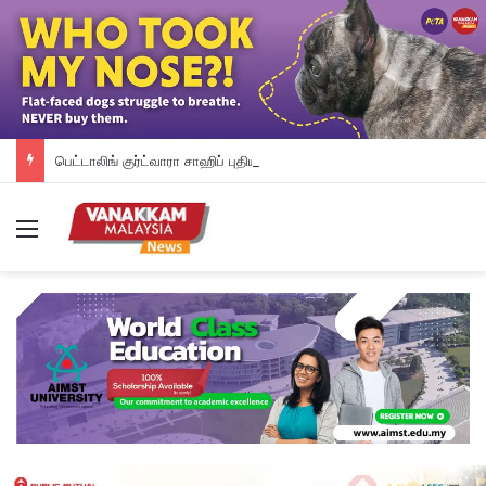
பெட்டாலிங் குர்ட்வாரா சாஹிப் புதிய கட்டட நிதி திரட்டும் இரவு விருந்து: ம.இ.கா RM 50,000 நிதியுதவி, சீக்கிய சமூகத்துக்கான ஆதரவு தொடரும் – விக்னேஸ்வரன் உறுதி
Menu