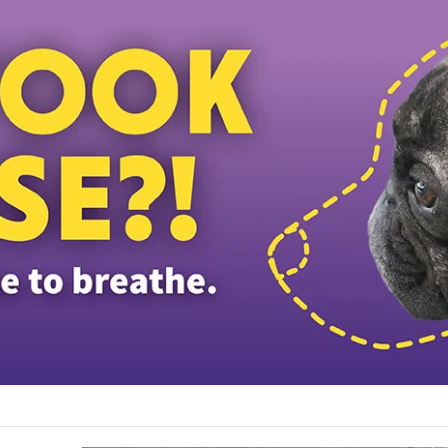
ழ்ப்பள்ளி மாணவர்களுக்கு இலவச டேப்லெட்கள்; 28 பள்ளிகளில் புதிய டிஜிட்டல் கல்வி 