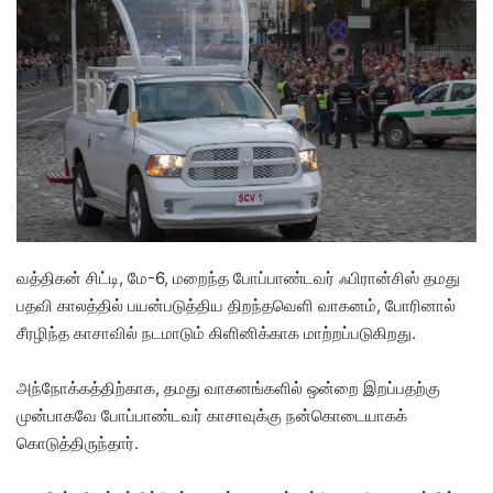
d
a
n
e
m
a
i
l
வத்திகன் சிட்டி, மே-6, மறைந்த போப்பாண்டவர் ஃபிரான்சிஸ் தமது
பதவி காலத்தில் பயன்படுத்திய திறந்தவெளி வாகனம், போரினால்
சீரழிந்த காசாவில் நடமாடும் கிளினிக்காக மாற்றப்படுகிறது.
அந்நோக்கத்திற்காக, தமது வாகனங்களில் ஒன்றை இறப்பதற்கு
முன்பாகவே போப்பாண்டவர் காசாவுக்கு நன்கொடையாகக்
கொடுத்திருந்தார்.