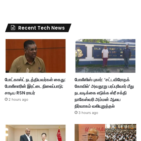
Recent Tech News
போட்காஸ்ட் நடத்தியவர்கள் கைது:
போலீஸிஸ் புகார்: ‘சட்டவிரோதக்
போலீஸாரின் இரட்டை நிலைப்பாடு;
கோவில்’ அவதூறு பரப்புவோர் மீது
சாடிய RSN ராயர்
நடவடிக்கை எடுக்க ஸ்ரீ சக்தி
நாகேஸ்வரி அம்மன் ஆலய
2 hours ago
நிர்வாகம் வலியுறுத்தல்
3 hours ago