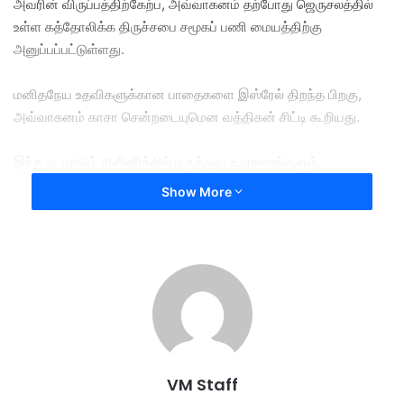
அவரின் விருப்பத்திற்கேற்ப, அவ்வாகனம் தற்போது ஜெருசலத்தில்
உள்ள கத்தோலிக்க திருச்சபை சமூகப் பணி மையத்திற்கு
அனுப்பப்பட்டுள்ளது.
மனிதநேய உதவிகளுக்கான பாதைகளை இஸ்ரேல் திறந்த பிறகு,
அவ்வாகனம் காசா சென்றடையுமென வத்திகன் சிட்டி கூறியது.
இந்த நடமாடும் கிளினிக்கில் மருத்துவ உபகரணங்களும்,
மருந்துகளை வைக்க குளிர்ப்பதனப் பெட்டியும் வைக்கப்படும்.
Show More
அதோடு ஒரு ஓட்டுநரும் மருத்துவக் குழுவினரும் இடம் பெற்றிருப்பர்.
தம்மைக் காணவும் வரவேற்கவும் சாலையோரங்களில் திரளும்
பல்லாயிரக்கணக்கான மக்களைப் பார்த்து கையசைக்க ஏதுவாக,
போப்பாண்டவருக்காக அந்த திறந்தவெளி வாகனம்
வடிவமைக்கப்பட்டிருந்தது.
VM Staff
அவர் கடைசியாக 2014-ஆம் ஆண்டு பயன்படுத்திய அந்த