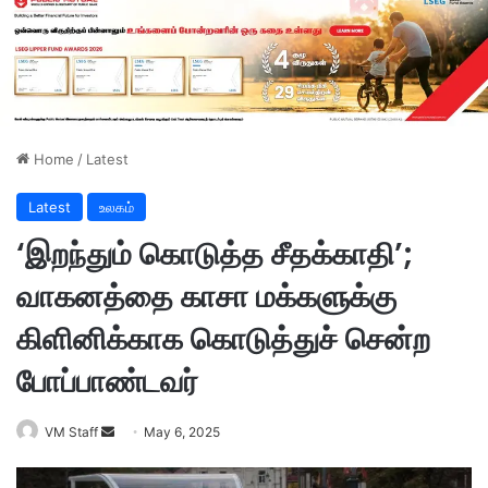
Home
/
Latest
Latest
உலகம்
‘இறந்தும் கொடுத்த சீதக்காதி’;
வாகனத்தை காசா மக்களுக்கு
கிளினிக்காக கொடுத்துச் சென்ற
போப்பாண்டவர்
VM Staff
S
May 6, 2025
e
n