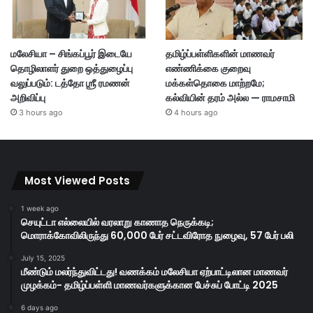
மலேசியா – சிங்கப்பூர் இடையே
தமிழ்ப்பள்ளிகளின் மாணவர்
தொழிலாளர் துறை ஒத்துழைப்பு
எண்ணிக்கை குறைவு
வலுப்படும்: டத்தோ ஶ்ரீ ரமணன்
மக்கள்தொகை மாற்றமே;
அறிவிப்பு
கல்வியின் தரம் அல்ல — ராமசாமி
3 hours ago
4 hours ago
Most Viewed Posts
1 week ago
செயுட்டா எல்லையில் வரலாறு காணாத நெருக்கடி;
மொராக்கோவிலிருந்து 60,000 பேர் சட்டவிரோத நுழைவு, 57 பேர் பலி
July 15, 2025
மீண்டும் மலர்ந்துவிட்டது! வணக்கம் மலேசியா ஏற்பாட்டிலான மாணவர்
முழக்கம்- தமிழ்ப்பள்ளி மாணவர்களுக்கான பேச்சுப் போட்டி 2025
6 days ago