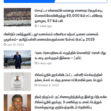
செயுட்டா எல்லையில் வரலாறு காணாத நெருக்கடி;
மொராக்கோவிலிருந்து 60,000 பேர் சட்டவிரோத
நுழைவு, 57 பேர் பலி
1 week ago
மீண்டும் மலர்ந்துவிட்டது! வணக்கம் மலேசியா ஏற்பாட்டிலான மாணவர்
முழக்கம்- தமிழ்ப்பள்ளி மாணவர்களுக்கான பேச்சுப் போட்டி 2025
July 15, 2025
‘உலக அமைதியைக் கருத்தில் கொண்டு’ ஈரான் மீது
உடனடி தாக்குதல் இல்லை – ட்ரம்ப்
6 days ago
சிங்கப்பூரில் தூக்கிலிடப்பட்ட பன்னீர் செல்வத்தின்
நல்லடக்கச் சடங்கு நாளை ஈப்போவில் நடைபெறும்
October 9, 2025
திடீர் திருப்பம்: தட்சிணாமூர்த்திக்கு இன்று பிற்பகலே
சிங்கப்பூரில் தூக்கு; 3 மணிக்கு உடலைப் பெற்றுக்
கொள்ளுமாறு குடும்பத்தாரிடம் தெரிவிப்பு