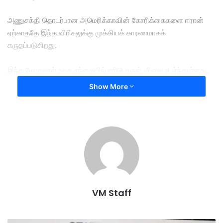
அணுசக்தி தொடர்பான அமெரிக்காவின் கோரிக்கைகளை ஈரான்
ஏற்காததே இந்த விரிசலுக்கு முக்கியக் காரணமாகக்
கருதப்படுகிறது.
இந்த மோதலால் உலக சந்தையில் எரிபொருள் விலை உயர்ந்துள்ளது.
Show More
Hormuz நீரிணையை ஈரான் முடக்கி வைத்துள்ள நிலையில்,
அமெரிக்காவும் ஈரான் துறைமுகங்களுக்கு கடும் தடையை
விதித்துள்ளது.
இதன் பாதிப்பை குறைக்க, கூட்டரசு எரிவாயு வரியை தற்காலிகமாக
நீக்க ட்ரம்ப் பரிந்துரைத்துள்ளார்.
இந்தச் சூழலில், ஈரானுக்கு அழுத்தம் கொடுக்கும் முயற்சியாக சீன
VM Staff
அதிபர் சீ சின் பிங்கைச் சந்திக்க ட்ரம்ப் திட்டமிட்டுள்ளார்.
இரு தரப்புமே பிடிவாதம் காட்டுவதால் போர்நிறுத்தம் நீடிக்க வெறும்