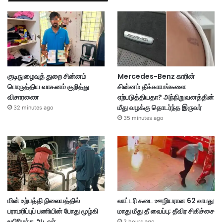
குடிநுழைவுத் துறை சின்னம்
Mercedes-Benz காரின்
பொருத்திய வாகனம் குறித்து
சின்னம் தீக்காயங்களை
விசாரணை
ஏற்படுத்தியதா? அந்நிறுவனத்தின்
மீது வழக்கு தொடர்ந்த இருவர்
32 minutes ago
35 minutes ago
மின் உற்பத்தி நிலையத்தில்
லாட்டரி கடை ஊழியரான 62 வயது
பராமரிப்புப் பணியின் போது மூழ்கி
மாது மீது தீ வைப்பு; தீவிர சிகிச்சை
உயிரிழந்த ஆடவர்
2 hours ago