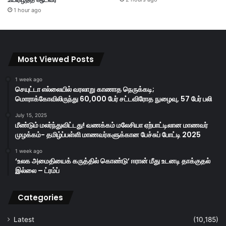
1 hour ago
Most Viewed Posts
1 week ago
செயுட்டா எல்லையில் வரலாறு காணாத நெருக்கடி;
மொராக்கோவிலிருந்து 60,000 பேர் சட்டவிரோத நுழைவு, 57 பேர் பலி
July 15, 2025
மீண்டும் மலர்ந்துவிட்டது! வணக்கம் மலேசியா ஏற்பாட்டிலான மாணவர்
முழக்கம்- தமிழ்ப்பள்ளி மாணவர்களுக்கான பேச்சுப் போட்டி 2025
1 week ago
‘உலக அமைதியைக் கருத்தில் கொண்டு’ ஈரான் மீது உடனடி தாக்குதல்
இல்லை – ட்ரம்ப்
Categories
Latest
(10,185)