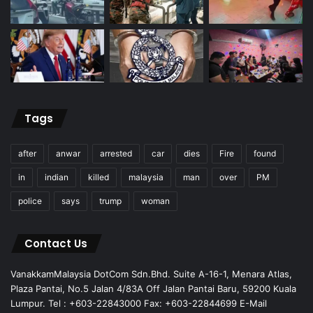
Tags
after
anwar
arrested
car
dies
Fire
found
in
indian
killed
malaysia
man
over
PM
police
says
trump
woman
Contact Us
VanakkamMalaysia DotCom Sdn.Bhd. Suite A-16-1, Menara Atlas,
Plaza Pantai, No.5 Jalan 4/83A Off Jalan Pantai Baru, 59200 Kuala
Lumpur. Tel : +603-22843000 Fax: +603-22844699 E-Mail