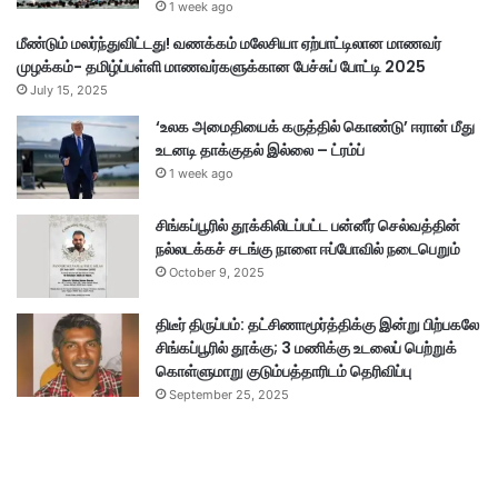
1 week ago
மீண்டும் மலர்ந்துவிட்டது! வணக்கம் மலேசியா ஏற்பாட்டிலான மாணவர்
முழக்கம்- தமிழ்ப்பள்ளி மாணவர்களுக்கான பேச்சுப் போட்டி 2025
July 15, 2025
‘உலக அமைதியைக் கருத்தில் கொண்டு’ ஈரான் மீது
உடனடி தாக்குதல் இல்லை – ட்ரம்ப்
1 week ago
சிங்கப்பூரில் தூக்கிலிடப்பட்ட பன்னீர் செல்வத்தின்
நல்லடக்கச் சடங்கு நாளை ஈப்போவில் நடைபெறும்
October 9, 2025
திடீர் திருப்பம்: தட்சிணாமூர்த்திக்கு இன்று பிற்பகலே
சிங்கப்பூரில் தூக்கு; 3 மணிக்கு உடலைப் பெற்றுக்
கொள்ளுமாறு குடும்பத்தாரிடம் தெரிவிப்பு
September 25, 2025