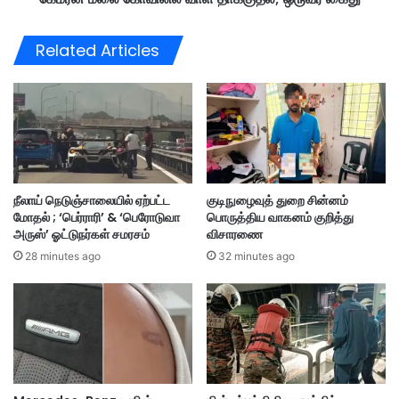
அ
வா
னு
ள்
Related Articles
ப்
தா
பி
க்
ய
கு
ஆ
த
ட
ல்
வ
;
ரு
ஒ
க்
ரு
நீலாய் நெடுஞ்சாலையில் ஏற்பட்ட
குடிநுழைவுத் துறை சின்னம்
கு
வ
மோதல் ; ‘பெர்ராரி’ & ‘பெரோடுவா
பொருத்திய வாகனம் குறித்து
1
ர்
அருஸ்’ ஓட்டுநர்கள் சமரசம்
விசாரணை
5
கை
28 minutes ago
32 minutes ago
மா
து
த
சி
றை