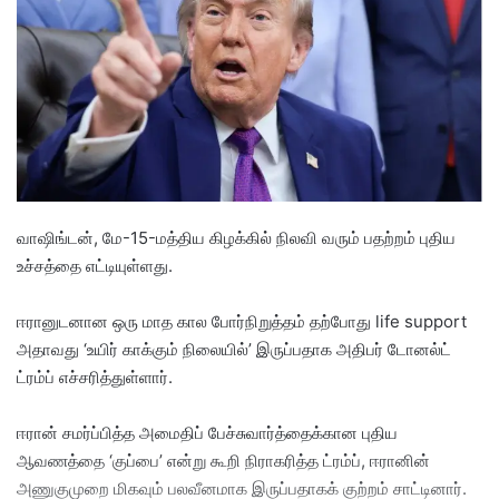
a
n
e
m
a
i
l
வாஷிங்டன், மே-15-மத்திய கிழக்கில் நிலவி வரும் பதற்றம் புதிய
உச்சத்தை எட்டியுள்ளது.
ஈரானுடனான ஒரு மாத கால போர்நிறுத்தம் தற்போது life support
அதாவது ‘உயிர் காக்கும் நிலையில்’ இருப்பதாக அதிபர் டோனல்ட்
ட்ரம்ப் எச்சரித்துள்ளார்.
ஈரான் சமர்ப்பித்த அமைதிப் பேச்சுவார்த்தைக்கான புதிய
ஆவணத்தை ‘குப்பை’ என்று கூறி நிராகரித்த ட்ரம்ப், ஈரானின்
அணுகுமுறை மிகவும் பலவீனமாக இருப்பதாகக் குற்றம் சாட்டினார்.