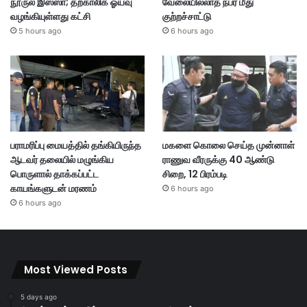
நூருல் இஸ்ஸா; தற்காலிக ஓய்வு
வேலையில்லாத நபர் மீது
வழங்கியுள்ளது கட்சி
குற்றச்சாட்டு
5 hours ago
6 hours ago
பராமரிப்பு மையத்தில் தங்கியிருந்த
மகளை கொலை செய்த முன்னாள்
ஆடவர் தலையில் மழுங்கிய
ராணுவ வீரருக்கு 40 ஆண்டு
பொருளால் தாக்கப்பட்ட
சிறை, 12 பிரம்படி
காயங்களுடன் மரணம்
6 hours ago
6 hours ago
Most Viewed Posts
5 days ago