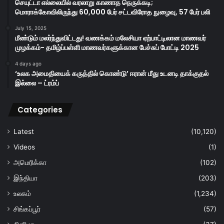
செயுட்டா எல்லையில் வரலாறு காணாத நெருக்கடி;
மொராக்கோவிலிருந்து 60,000 பேர் சட்டவிரோத நுழைவு, 57 பேர் பலி
July 15, 2025
மீண்டும் மலர்ந்துவிட்டது! வணக்கம் மலேசியா ஏற்பாட்டிலான மாணவர்
முழக்கம்- தமிழ்ப்பள்ளி மாணவர்களுக்கான பேச்சுப் போட்டி 2025
4 days ago
‘உலக அமைதியைக் கருத்தில் கொண்டு’ ஈரான் மீது உடனடி தாக்குதல்
இல்லை – ட்ரம்ப்
Categories
Latest
(10,120)
Videos
(1)
அமெரிக்கா
(102)
இந்தியா
(203)
உலகம்
(1,234)
சிங்கப்பூர்
(57)