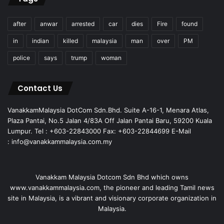
after
anwar
arrested
car
dies
Fire
found
in
indian
killed
malaysia
man
over
PM
police
says
trump
woman
Contact Us
VanakkamMalaysia DotCom Sdn.Bhd. Suite A-16-1, Menara Atlas,
Plaza Pantai, No.5 Jalan 4/83A Off Jalan Pantai Baru, 59200 Kuala
Lumpur. Tel : +603-22843000 Fax: +603-22844699 E-Mail
: info@vanakkammalaysia.com.my
Vanakkam Malaysia Dotcom Sdn Bhd which owns
www.vanakkammalaysia.com, the pioneer and leading Tamil news
site in Malaysia, is a vibrant and visionary corporate organization in
Malaysia.