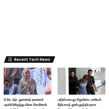
Recent Tech News
பி.கே.ஆர். துணைத் தலைவர்
பதின்மவயது சிறுமியை பாலியல்
பதவியிலிருந்து விலக கோரினார்
ரீதியாகத் துன்புறுத்தியதாக