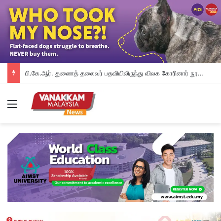
பி.கே.ஆர். துணைத் தலைவர் பதவியிலிருந்து விலக கோரினார் நூருல் இஸ்ஸா; தற்காலிக ஓய்வு வழங்கியுள்ளது கட்சி
Menu