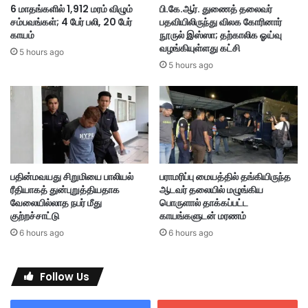
6 மாதங்களில் 1,912 மரம் விழும்
பி.கே.ஆர். துணைத் தலைவர்
மீ
லை
சம்பவங்கள்; 4 பேர் பலி, 20 பேர்
பதவியிலிருந்து விலக கோரினார்
து
;
காயம்
நூருல் இஸ்ஸா; தற்காலிக ஓய்வு
கொ
ஆ
வழங்கியுள்ளது கட்சி
லை
5 hours ago
ட
5 hours ago
கு
வ
ற்
னு
ற
க்
ச்
கு
சா
3
ட்
2
டு
ஆ
ண்
பதின்மவயது சிறுமியை பாலியல்
பராமரிப்பு மையத்தில் தங்கியிருந்த
டு
ரீதியாகத் துன்புறுத்தியதாக
ஆடவர் தலையில் மழுங்கிய
சி
வேலையில்லாத நபர் மீது
பொருளால் தாக்கப்பட்ட
றை
குற்றச்சாட்டு
காயங்களுடன் மரணம்
,
6 hours ago
6 hours ago
2
2
பி
Follow Us
ர
ம்