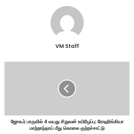
VM Staff
ஜோ
கூ
ர்
பா
ரு
வி
ல்
4
வ
ஜோகூர் பாருவில் 4 வயது சிறுவன் உயிரிழப்பு: ரோஹிங்கியா
ய
மாற்றாந்தாய் மீது கொலை குற்றச்சாட்டு
து
சி