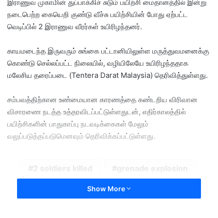
இராணுவ முகாமின் துப்பாக்கிச் சுடும் பயிற்சி மைதானத்தில் இன்று
a
நடைபெற்ற கையெறி குண்டு வீச்சு பயிற்சியின் போது ஏற்பட்ட
n
வெடிப்பில் 2 இராணுவ வீரர்கள் உயிரிழந்தனர்.
e
m
a
காயமடைந்த இருவரும் சுங்கை பட்டானியிலுள்ள மருத்துவமனைக்கு
i
கொண்டு செல்லப்பட்ட நிலையில், வழியிலேயே உயிரிழந்ததாக
l
மலேசிய தரைப்படை (Tentera Darat Malaysia) தெரிவித்துள்ளது.
சம்பவத்திற்கான உண்மையான காரணத்தை கண்டறிய விரிவான
விசாரணை நடத்த உத்தரவிடப்பட்டுள்ளதுடன், எதிர்காலத்தில்
பயிற்சிகளின் பாதுகாப்பு நடவடிக்கைகள் மேலும்
வலுப்படுத்தப்படுமெனவும் தெரிவிக்கப்பட்டுள்ளது.
2 soldiers killed
grenade explosion
Gurun
kedah
Show More
training exercise