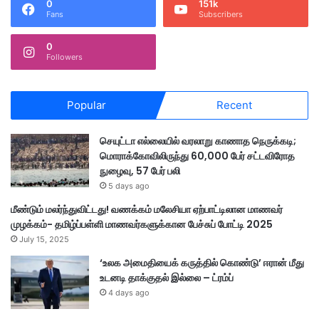
0
151k
ப
Fans
Subscribers
டி
நி
0
லை
Followers
நி
று
த்
Popular
Recent
த
ம்
செயுட்டா எல்லையில் வரலாறு காணாத நெருக்கடி;
மொராக்கோவிலிருந்து 60,000 பேர் சட்டவிரோத
நுழைவு, 57 பேர் பலி
5 days ago
மீண்டும் மலர்ந்துவிட்டது! வணக்கம் மலேசியா ஏற்பாட்டிலான மாணவர்
முழக்கம்- தமிழ்ப்பள்ளி மாணவர்களுக்கான பேச்சுப் போட்டி 2025
July 15, 2025
‘உலக அமைதியைக் கருத்தில் கொண்டு’ ஈரான் மீது
உடனடி தாக்குதல் இல்லை – ட்ரம்ப்
4 days ago