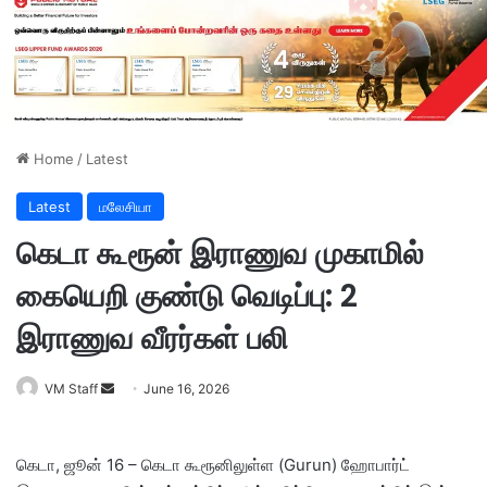
Home
/
Latest
Latest
மலேசியா
கெடா கூரூன் இராணுவ முகாமில்
கையெறி குண்டு வெடிப்பு: 2
இராணுவ வீரர்கள் பலி
VM Staff
S
June 16, 2026
e
n
கெடா, ஜூன் 16 – கெடா கூரூனிலுள்ள (Gurun) ஹோபார்ட்
d