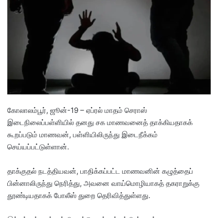
a
n
e
m
a
i
l
கோலாலம்பூர், ஜூன்-19 – ஏப்ரல் மாதம் செராஸ்
இடைநிலைப்பள்ளியில் தனது சக மாணவனைத் தாக்கியதாகக்
கூறப்படும் மாணவன், பள்ளியிலிருந்து இடைநீக்கம்
செய்யப்பட்டுள்ளான்.
தாக்குதல் நடத்தியவன், பாதிக்கப்பட்ட மாணவனின் கழுத்தைப்
பின்னாலிருந்து நெரித்து, அவனை வாய்மொழியாகத் தகராறுக்கு
தூண்டியதாகக் போலீஸ் துறை தெரிவித்துள்ளது.