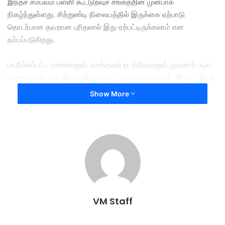
இந்தச் சம்பவம் பள்ளி கூட்டுறவுச் சங்கத்தின் முன்பாக
நிகழ்ந்துள்ளது. சிற்றுண்டி நிலையத்தில் இருக்கை ஏற்பாடு
தொடர்பான தவறான புரிதலால் இது ஏற்பட்டிருக்கலாம் என
நம்பப்படுகிறது.
பாதிக்கப்பட்ட மாணவனும், தாக்குதல் நடத்தியவனும் முதலாம் படிவ
மாணவர்கள் என்பதோடு இது தொடர்பான புகார் ஏப்ரல் 16 ஆம் தேதி
கிடைத்ததாக செராஸ் போலீஸ் நிலையத் தலைவர் உதவி கமிஷனர்
Show More
முகமட் ரோஸ்டி டாவுட் வெளியிட்ட அறிக்கையில் தெரிவித்தார்.
மேலும் பாதிக்கப்பட்ட மாணவர் அன்றே மருத்துவமனைக்கு
அனுப்பப்பட்டார். ஏப்ரல் 20 ஆம் தேதியன்று போலீஸ் , பள்ளி நிர்வாகம்
மற்றும் பாதுகாவலர்கள் அடங்கிய முத்தரப்புக் குழுவின்
கூட்டத்திற்குப் பிறகு, சந்தேக நபர் மீது எச்சரிக்கை மற்றும் பள்ளி
இடைநீக்க நடவடிக்கை மேற்கொள்ளப்பட்டதாக ரோஸடி டாவுட்
தெரிவித்தார்.
VM Staff
canteen
Cheras
choked
over