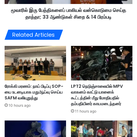
செ
தி
ய
மூவாரில் இரு பேத்திகளைப் பாலியல் வன்கொடுமை செய்த
க
ற்
தாத்தா; 33 ஆண்டுகள் சிறை & 14 பிரம்படி
ளை
கை
ப்
க
பா
Related Articles
ரு
லி
த்
ய
த
ல்
ரி
வ
ப்
ன்
பி
கொ
ன்
டு
மூ
மை
ரோக்கி மரணம்: நாய் பிடிப்பு SOP-
LPT2 நெடுஞ்சாலையில் MPV
ல
செ
யை உடனடியாக மறுஆய்வு செய்ய
வாகனம் காட்டு யானைக்
ம்
ய்
SAFM வலியுறுத்து
கூட்டத்தின் மீது மோதியதில்
இ
த
தம்பதியினர் காயமடைந்தனர்
ன
10 hours ago
தா
11 hours ago
த்
த்
தை
தா
பா
;
து
3