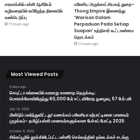
சரவாக்கில் பள்ளி ஆசிரியர்
மலேசிய அருங்காட்சியகத் துறை–
கழிவறையில் உயிரிழந்த நிலையில்
Thong Empire இணைந்து
கண்டெடுப்பு
‘Warisan Dalam
Perpaduan Pada Setiap
11 hours ago
Suapan’ உத்திசார் கூட்டாண்மை
தொடக்கம்
11 hours ago
Most Viewed Posts
5 days ago
செயுட்டா எல்லையில் வரலாறு காணாத நெருக்கடி;
மொராக்கோவிலிருந்து 60,000 பேர் சட்டவிரோத நுழைவு, 57 பேர் பலி
July 15, 2025
மீண்டும் மலர்ந்துவிட்டது! வணக்கம் மலேசியா ஏற்பாட்டிலான மாணவர்
முழக்கம்- தமிழ்ப்பள்ளி மாணவர்களுக்கான பேச்சுப் போட்டி 2025
October 9, 2025
சிங்கப்பூரில் தூக்கிலிடப்பட்ட பன்னீர் செல்வத்தின் நல்லடக்கச் சடங்கு