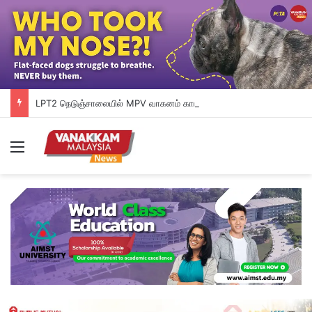
LPT2 நெடுஞ்சாலையில் MPV வாகனம் காட்டு யானைக் கூட்டத்தின் மீது மோதியதில் தம்பதியினர் காயமடைந்தனர்
Menu