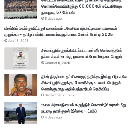
செயுட்டா எல்லையில் வரலாறு காணாத நெருக்கடி;
மொராக்கோவிலிருந்து 60,000 பேர் சட்டவிரோத
நுழைவு, 57 பேர் பலி
5 days ago
மீண்டும் மலர்ந்துவிட்டது! வணக்கம் மலேசியா ஏற்பாட்டிலான மாணவர்
முழக்கம்- தமிழ்ப்பள்ளி மாணவர்களுக்கான பேச்சுப் போட்டி 2025
July 15, 2025
சிங்கப்பூரில் தூக்கிலிடப்பட்ட பன்னீர் செல்வத்தின்
நல்லடக்கச் சடங்கு நாளை ஈப்போவில் நடைபெறும்
October 9, 2025
திடீர் திருப்பம்: தட்சிணாமூர்த்திக்கு இன்று பிற்பகலே
சிங்கப்பூரில் தூக்கு; 3 மணிக்கு உடலைப் பெற்றுக்
கொள்ளுமாறு குடும்பத்தாரிடம் தெரிவிப்பு
September 25, 2025
‘உலக அமைதியைக் கருத்தில் கொண்டு’ ஈரான் மீது
உடனடி தாக்குதல் இல்லை – ட்ரம்ப்
4 days ago