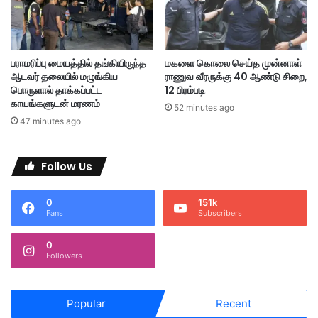
தி
1
வு
3
எ
வெ
ண்
ளி
பராமரிப்பு மையத்தில் தங்கியிருந்த
மகளை கொலை செய்த முன்னாள்
ப
நா
ஆடவர் தலையில் மழுங்கிய
ராணுவ வீரருக்கு 40 ஆண்டு சிறை,
ட்
ட்
பொருளால் தாக்கப்பட்ட
12 பிரம்படி
டை
டி
காயங்களுடன் மரணம்
52 minutes ago
க
ன
47 minutes ago
ள்
ர்
அ
சி
றி
க்
Follow Us
மு
கி
க
ன
0
151k
ம்
ர்
Fans
Subscribers
0
Followers
Popular
Recent