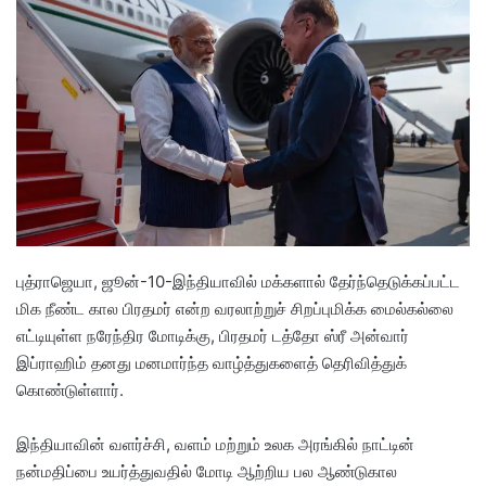
d
a
n
e
m
a
i
l
புத்ராஜெயா, ஜூன்-10-இந்தியாவில் மக்களால் தேர்ந்தெடுக்கப்பட்ட
மிக நீண்ட கால பிரதமர் என்ற வரலாற்றுச் சிறப்புமிக்க மைல்கல்லை
எட்டியுள்ள நரேந்திர மோடிக்கு, பிரதமர் டத்தோ ஸ்ரீ அன்வார்
இப்ராஹிம் தனது மனமார்ந்த வாழ்த்துகளைத் தெரிவித்துக்
கொண்டுள்ளார்.
இந்தியாவின் வளர்ச்சி, வளம் மற்றும் உலக அரங்கில் நாட்டின்
நன்மதிப்பை உயர்த்துவதில் மோடி ஆற்றிய பல ஆண்டுகால