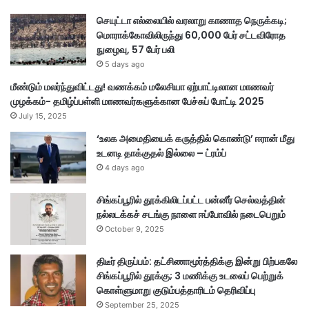
செயுட்டா எல்லையில் வரலாறு காணாத நெருக்கடி;
மொராக்கோவிலிருந்து 60,000 பேர் சட்டவிரோத
நுழைவு, 57 பேர் பலி
5 days ago
மீண்டும் மலர்ந்துவிட்டது! வணக்கம் மலேசியா ஏற்பாட்டிலான மாணவர்
முழக்கம்- தமிழ்ப்பள்ளி மாணவர்களுக்கான பேச்சுப் போட்டி 2025
July 15, 2025
‘உலக அமைதியைக் கருத்தில் கொண்டு’ ஈரான் மீது
உடனடி தாக்குதல் இல்லை – ட்ரம்ப்
4 days ago
சிங்கப்பூரில் தூக்கிலிடப்பட்ட பன்னீர் செல்வத்தின்
நல்லடக்கச் சடங்கு நாளை ஈப்போவில் நடைபெறும்
October 9, 2025
திடீர் திருப்பம்: தட்சிணாமூர்த்திக்கு இன்று பிற்பகலே
சிங்கப்பூரில் தூக்கு; 3 மணிக்கு உடலைப் பெற்றுக்
கொள்ளுமாறு குடும்பத்தாரிடம் தெரிவிப்பு
September 25, 2025