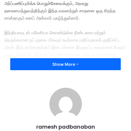
அர்ப்பணிப்புமிக்க பொதுச்சேவைக்கும், அவரது
தலைமைத்துவத்திற்கும் இந்த வரலாற்றுச் சாதனை ஒரு சிறந்த
சான்றாகும் எனப் அன்வார் புகழ்ந்துள்ளார்.
இந்தியாவுடன் மலேசியா கொண்டுள்ள நீண்டகால மற்றும்
நெருக்கமான நட்புறவை மிகவும் உயர்வாக மதிப்பதாகக் குறிப்பிட்ட
அவர், இரு நாடுகளுக்கும் இடையிலான இருதரப்பு உறவுகளை மேலும்
வலுப்படுத்தவும், இரு நாட்டு மக்களுக்கான புதிய பொருளாதார,
சமூக வாய்ப்புகளை விரிவுபடுத்தவும் மோடி தலைமையுடன்
Show More
தொடர்ந்து இணைந்து பணியாற்ற ஆவலோடு காத்திருப்பதாக,
அன்வார் தனது வாழ்த்துச் செய்தியில் பதிவிட்டுள்ளார்.
கடந்த 2014-ஆம் ஆண்டு மே 26-ஆம் தேதி இந்தியாவின்
பிரதமராக முதன் முறையாகப் பொறுப்பேற்ற நரேந்திர மோடி,
இன்றுடன் தொடர்ந்து 4,399 நாட்களை நிறைவுச் செய்துள்ளார்.
இதன் மூலம், இந்தியாவின் முதல் பிரதமரான பண்டிட் ஜவஹர்லால்
ramesh padbanaban
நேருவின் 4,398 நாட்கள் தேர்தல் காலப் பதவிக் கால சாதனையை