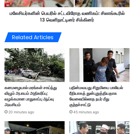
ன்
ச்
பெ
சா
மலேசியர்களின் பெயரில் சட்டவிரோத வணிகம்: சிலாங்கூரில்
ய
ர
13 வெளிநாட்டினர் சிக்கினர்
ரி
த்
ல்
தி
ச
Related Articles
ன்
ட்
ஒ
ட
ரு
வி
ப
ரோ
கு
த
தி
வ
யா
ணி
க
க
கனமழையால் மரங்கள் சாய்ந்து
பதின்மவயது சிறுமியை பாலியல்
சி
ம்
விழும் அபாயம் அதிகரிப்பு:
ரீதியாகத் துன்புறுத்தியதாக
ற
:
வழக்கமான பாதுகாப்பு ஆய்வு
வேலையில்லாத நபர் மீது
ப்
சி
அவசியம்
குற்றச்சாட்டு
பு
லா
20 minutes ago
45 minutes ago
வா
ங்
க
கூ
ன
ரி
ப
ல்