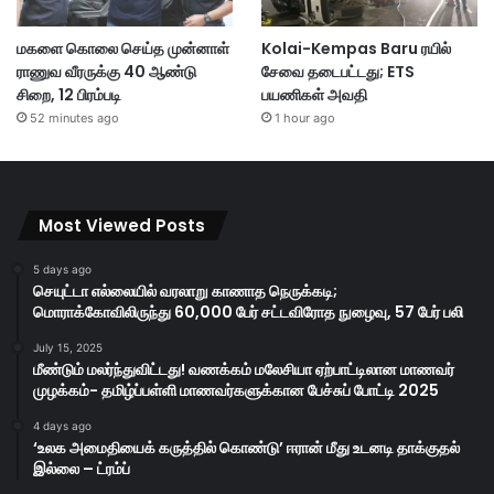
மகளை கொலை செய்த முன்னாள்
Kolai-Kempas Baru ரயில்
ராணுவ வீரருக்கு 40 ஆண்டு
சேவை தடைபட்டது; ETS
சிறை, 12 பிரம்படி
பயணிகள் அவதி
52 minutes ago
1 hour ago
Most Viewed Posts
5 days ago
செயுட்டா எல்லையில் வரலாறு காணாத நெருக்கடி;
மொராக்கோவிலிருந்து 60,000 பேர் சட்டவிரோத நுழைவு, 57 பேர் பலி
July 15, 2025
மீண்டும் மலர்ந்துவிட்டது! வணக்கம் மலேசியா ஏற்பாட்டிலான மாணவர்
முழக்கம்- தமிழ்ப்பள்ளி மாணவர்களுக்கான பேச்சுப் போட்டி 2025
4 days ago
‘உலக அமைதியைக் கருத்தில் கொண்டு’ ஈரான் மீது உடனடி தாக்குதல்
இல்லை – ட்ரம்ப்