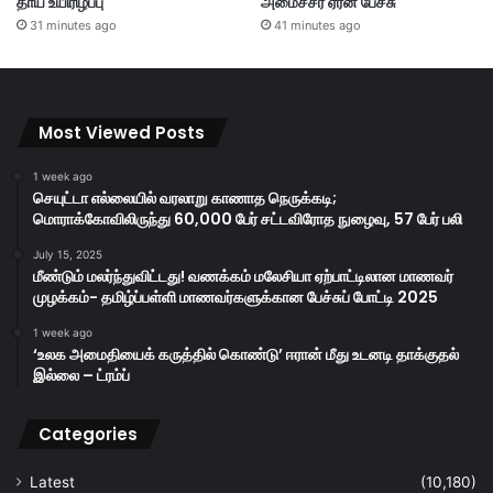
தாய் உயிரிழப்பு
அமைச்சர் ஏரன் பேச்சு
31 minutes ago
41 minutes ago
Most Viewed Posts
1 week ago
செயுட்டா எல்லையில் வரலாறு காணாத நெருக்கடி;
மொராக்கோவிலிருந்து 60,000 பேர் சட்டவிரோத நுழைவு, 57 பேர் பலி
July 15, 2025
மீண்டும் மலர்ந்துவிட்டது! வணக்கம் மலேசியா ஏற்பாட்டிலான மாணவர்
முழக்கம்- தமிழ்ப்பள்ளி மாணவர்களுக்கான பேச்சுப் போட்டி 2025
1 week ago
‘உலக அமைதியைக் கருத்தில் கொண்டு’ ஈரான் மீது உடனடி தாக்குதல்
இல்லை – ட்ரம்ப்
Categories
Latest
(10,180)