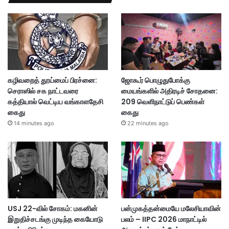
கழிவறைத் தூய்மைப் பிரச்னை:
ஜோகூர் பொழுதுபோக்கு
செராஸில் சக நாட்டவரை
மையங்களில் அதிரடிச் சோதனை:
கத்தியால் வெட்டிய வங்காளதேசி
209 வெளிநாட்டுப் பெண்கள்
கைது
கைது
14 minutes ago
22 minutes ago
USJ 22-வில் சோகம்: மகனின்
பன்முகத்தன்மையே மலேசியாவின்
இறுதிச்சடங்கு முடிந்த கையோடு
பலம் – IIPC 2026 மாநாட்டில்