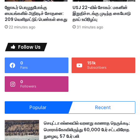
த
ஜோகூர் பொழுதுபோக்கு
USJ 22-வில் சோகம்: மகனின்
சி
மையங்களில் அதிரடிச் சோதனை:
இறுதிச்சடங்கு முடிந்த கையோடு
றை
209 வெளிநாட்டுப் பெண்கள் கைது
தாய் உயிரிழப்பு
&
22 minutes ago
31 minutes ago
பி
ர
ம்
Follow Us
ப
டி
0
151k
Fans
Subscribers
0
Followers
Popular
Recent
செயுட்டா எல்லையில் வரலாறு காணாத நெருக்கடி;
மொராக்கோவிலிருந்து 60,000 பேர் சட்டவிரோத
நுழைவு, 57 பேர் பலி