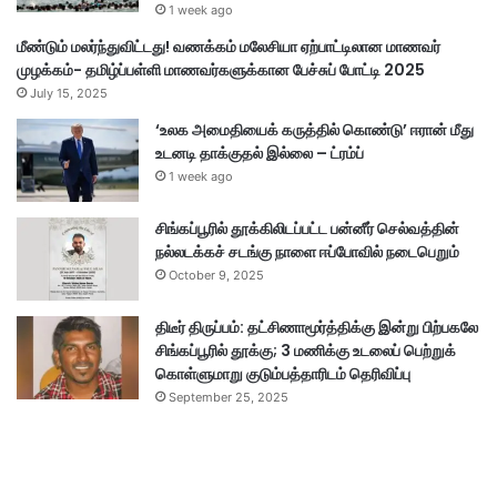
1 week ago
மீண்டும் மலர்ந்துவிட்டது! வணக்கம் மலேசியா ஏற்பாட்டிலான மாணவர்
முழக்கம்- தமிழ்ப்பள்ளி மாணவர்களுக்கான பேச்சுப் போட்டி 2025
July 15, 2025
‘உலக அமைதியைக் கருத்தில் கொண்டு’ ஈரான் மீது
உடனடி தாக்குதல் இல்லை – ட்ரம்ப்
1 week ago
சிங்கப்பூரில் தூக்கிலிடப்பட்ட பன்னீர் செல்வத்தின்
நல்லடக்கச் சடங்கு நாளை ஈப்போவில் நடைபெறும்
October 9, 2025
திடீர் திருப்பம்: தட்சிணாமூர்த்திக்கு இன்று பிற்பகலே
சிங்கப்பூரில் தூக்கு; 3 மணிக்கு உடலைப் பெற்றுக்
கொள்ளுமாறு குடும்பத்தாரிடம் தெரிவிப்பு
September 25, 2025