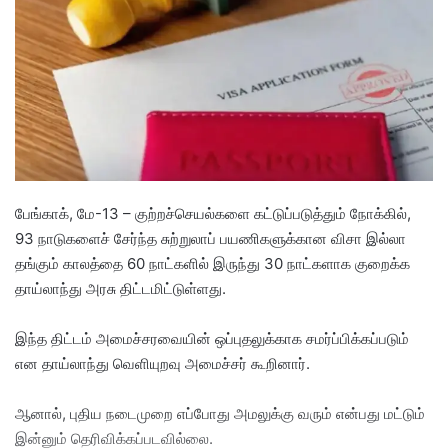
a
n
e
m
a
i
l
பேங்காக், மே-13 – குற்றச்செயல்களை கட்டுப்படுத்தும் நோக்கில்,
93 நாடுகளைச் சேர்ந்த சுற்றுலாப் பயணிகளுக்கான விசா இல்லா
தங்கும் காலத்தை 60 நாட்களில் இருந்து 30 நாட்களாக குறைக்க
தாய்லாந்து அரசு திட்டமிட்டுள்ளது.
இந்த திட்டம் அமைச்சரவையின் ஒப்புதலுக்காக சமர்ப்பிக்கப்படும்
என தாய்லாந்து வெளியுறவு அமைச்சர் கூறினார்.
ஆனால், புதிய நடைமுறை எப்போது அமலுக்கு வரும் என்பது மட்டும்
இன்னும் தெரிவிக்கப்படவில்லை.