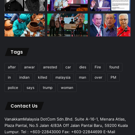
Tags
after
anwar
arrested
car
dies
Fire
found
in
indian
killed
malaysia
man
over
PM
police
says
trump
woman
Contact Us
VanakkamMalaysia DotCom Sdn.Bhd. Suite A-16-1, Menara Atlas,
Plaza Pantai, No.5 Jalan 4/83A Off Jalan Pantai Baru, 59200 Kuala
Lumpur. Tel : +603-22843000 Fax: +603-22844699 E-Mail