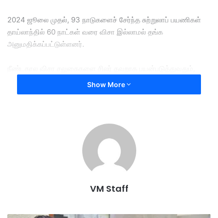
2024 ஜூலை முதல், 93 நாடுகளைச் சேர்ந்த சுற்றுலாப் பயணிகள்
தாய்லாந்தில் 60 நாட்கள் வரை விசா இல்லாமல் தங்க
அனுமதிக்கப்பட்டுள்ளனர்.
நீண்டகால விசா சலுகைகளை சிலர் தவறாக பயன்படுத்துவதும்,
சட்டவிரோத செயல்களில் ஈடுபடுவதும் குறித்து எழுந்த கவலை
Show More
காரணமாக இந்த நடவடிக்கை எடுக்கப்படுவதாக அதிகாரிகள்
தெரிவித்துள்ளனர்.
இதனுடன், நாட்டிற்குள் வரும் வெளிநாட்டவர்கள் தங்களது விசா
நோக்கத்திற்கேற்ப செயல்படுகிறார்களா என்பதையும் தாய்லாந்து
அதிகாரிகள் தீவிரமாக கண்காணிக்கவுள்ளனர்.
இந்த ஆண்டு ஜனவரி 1 முதல் மே 10 வரை, தாய்லாந்துக்கு 12.4
VM Staff
மில்லியன் வெளிநாட்டு சுற்றுலாப் பயணிகள் வந்துள்ளனர். இது
கடந்த ஆண்டின் இதே காலத்துடன் ஒப்பிடுகையில் 3.43 விழுக்காடு
குறைவாகும்.