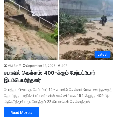
Latest
VM Staff
September 12, 2025
407
சபாவில் வெள்ளம்; 400-க்கும் மேற்பட்டோர்
இடம்பெயர்ந்தனர்
கோத்தா கினபாலு, செப்டம்பர் 12 – சபாவில் வெள்ளம் மோசமடைந்ததைத்
தொடர்ந்து, பாதிக்கப்பட்டவர்களின் எண்ணிக்கை 154 லிருந்து 409 ஆக
அதிகரித்துள்ளது. மொத்தம் 22 கிராமங்கள் வெள்ளத்தால்…
Read More »