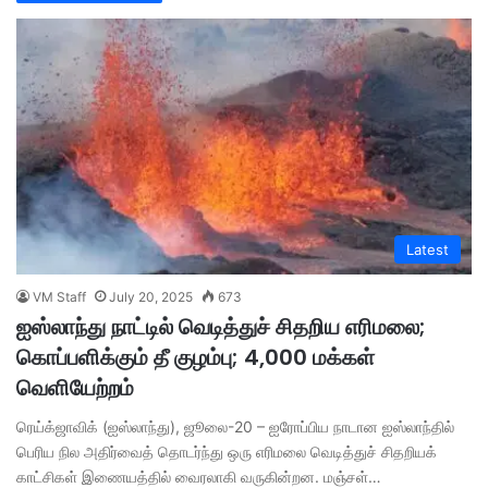
Latest
VM Staff
July 20, 2025
673
ஐஸ்லாந்து நாட்டில் வெடித்துச் சிதறிய எரிமலை;
கொப்பளிக்கும் தீ குழம்பு; 4,000 மக்கள்
வெளியேற்றம்
ரெய்க்ஜாவிக் (ஐஸ்லாந்து), ஜூலை-20 – ஐரோப்பிய நாடான ஐஸ்லாந்தில்
பெரிய நில அதிர்வைத் தொடர்ந்து ஒரு எரிமலை வெடித்துச் சிதறியக்
காட்சிகள் இணையத்தில் வைரலாகி வருகின்றன. மஞ்சள்…