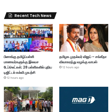
Recent Tech News
பினாங்கு தமிழ்ப்பள்ளி
தமிழக முதல்வர் விஜய் – சங்கீதா
மாணவர்களுக்கு இலவச
விவாகரத்து வழக்கு வாபஸ்
டேப்லெட்கள்; 28 பள்ளிகளில் புதிய
12 hours ago
டிஜிட்டல் கல்வி முயற்சி
12 hours ago