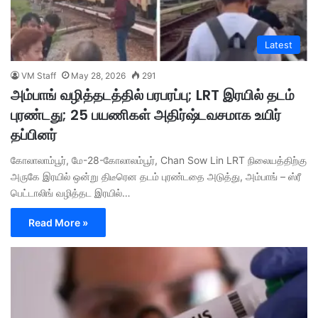
Latest
VM Staff
May 28, 2026
291
அம்பாங் வழித்தடத்தில் பரபரப்பு; LRT இரயில் தடம்
புரண்டது; 25 பயணிகள் அதிர்ஷ்டவசமாக உயிர்
தப்பினர்
கோலாலாம்பூர், மே-28-கோலாலம்பூர், Chan Sow Lin LRT நிலையத்திற்கு
அருகே இரயில் ஒன்று திடீரென தடம் புரண்டதை அடுத்து, அம்பாங் – ஸ்ரீ
பெட்டாலிங் வழித்தட இரயில்…
Read More »