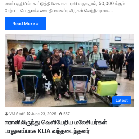
வனப்பகுதியில், காட்டுத்தீ வேகமாக பரவி வருவதால், 50,000 க்கும்
மேற்பட்ட பொதுமக்களை தீயணைப்பு வீரர்கள் வெற்றிகரமாக…
Read More »
Latest
VM Staff
June 23, 2025
557
ஈரானிலிருந்து வெளியேறிய மலேசியர்கள்
பாதுகாப்பாக KLIA வந்தடைந்தனர்