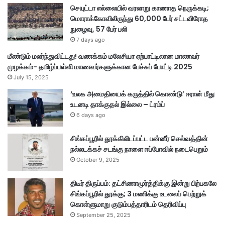
செயுட்டா எல்லையில் வரலாறு காணாத நெருக்கடி;
மொராக்கோவிலிருந்து 60,000 பேர் சட்டவிரோத
நுழைவு, 57 பேர் பலி
7 days ago
மீண்டும் மலர்ந்துவிட்டது! வணக்கம் மலேசியா ஏற்பாட்டிலான மாணவர்
முழக்கம்- தமிழ்ப்பள்ளி மாணவர்களுக்கான பேச்சுப் போட்டி 2025
July 15, 2025
‘உலக அமைதியைக் கருத்தில் கொண்டு’ ஈரான் மீது
உடனடி தாக்குதல் இல்லை – ட்ரம்ப்
6 days ago
சிங்கப்பூரில் தூக்கிலிடப்பட்ட பன்னீர் செல்வத்தின்
நல்லடக்கச் சடங்கு நாளை ஈப்போவில் நடைபெறும்
October 9, 2025
திடீர் திருப்பம்: தட்சிணாமூர்த்திக்கு இன்று பிற்பகலே
சிங்கப்பூரில் தூக்கு; 3 மணிக்கு உடலைப் பெற்றுக்
கொள்ளுமாறு குடும்பத்தாரிடம் தெரிவிப்பு
September 25, 2025