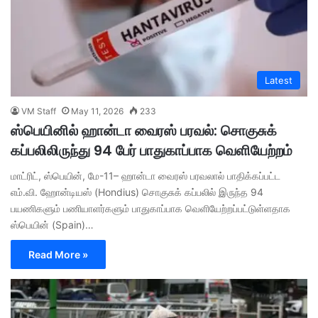
Latest
VM Staff
May 11, 2026
233
ஸ்பெயினில் ஹான்டா வைரஸ் பரவல்: சொகுசுக்
கப்பலிலிருந்து 94 பேர் பாதுகாப்பாக வெளியேற்றம்
மாட்ரிட், ஸ்பெயின், மே-11– ஹான்டா வைரஸ் பரவலால் பாதிக்கப்பட்ட
எம்.வி. ஹோன்டியஸ் (Hondius) சொகுசுக் கப்பலில் இருந்த 94
பயணிகளும் பணியாளர்களும் பாதுகாப்பாக வெளியேற்றப்பட்டுள்ளதாக
ஸ்பெயின் (Spain)…
Read More »