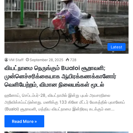
Latest
VM Staff
September 28, 2025
728
வியட்நாமை நெருங்கும் Bualoi சூறாவளி;
முன்னெச்சரிக்கையாக ஆயிரக்கணக்கானோர்
வெளியேற்றம், விமான நிலையங்கள் மூடல்
ஹனோய், செப்டம்பர்-28, வியட்நாமில் இன்று புயல் அவசரநிலை
அறிவிக்கப்பட்டுள்ளது. மணிக்கு 133 கிலோ மீட்டர் வேகத்தில் புவாலோய்
(Bualoi) சூறாவளி, மத்திய வியட்நாமை இன்றிரவு கடக்கும் என…
Read More »