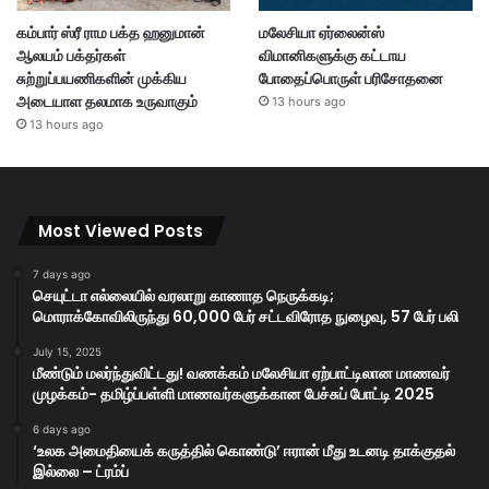
கம்பார் ஸ்ரீ ராம பக்த ஹனுமான்
மலேசியா ஏர்லைன்ஸ்
ஆலயம் பக்தர்கள்
விமானிகளுக்கு கட்டாய
சுற்றுப்பயணிகளின் முக்கிய
போதைப்பொருள் பரிசோதனை
அடையாள தலமாக உருவாகும்
13 hours ago
13 hours ago
Most Viewed Posts
7 days ago
செயுட்டா எல்லையில் வரலாறு காணாத நெருக்கடி;
மொராக்கோவிலிருந்து 60,000 பேர் சட்டவிரோத நுழைவு, 57 பேர் பலி
July 15, 2025
மீண்டும் மலர்ந்துவிட்டது! வணக்கம் மலேசியா ஏற்பாட்டிலான மாணவர்
முழக்கம்- தமிழ்ப்பள்ளி மாணவர்களுக்கான பேச்சுப் போட்டி 2025
6 days ago
‘உலக அமைதியைக் கருத்தில் கொண்டு’ ஈரான் மீது உடனடி தாக்குதல்
இல்லை – ட்ரம்ப்