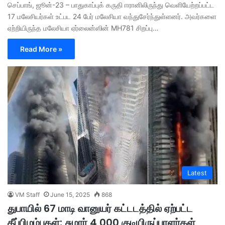
செப்பாங், ஜூன்-23 – பாதுகாப்புக் கருதி ஈரானிலிருந்து வெளியேற்றப்பட்ட
17 மலேசியர்கள் உட்பட 24 பேர் மலேசியா வந்துசேர்ந்துள்ளனர். அவர்களை
ஏற்றியிருந்த மலேசியா ஏர்லைன்ஸின் MH781 சிறப்பு…
Read More »
Latest
VM Staff
June 15, 2025
868
துபாயில் 67 மாடி வானுயர் கட்டடத்தில் ஏற்பட்ட
தீப்பிழம்புகள்; சுமார் 4,000 குடியிருப்பாளர்கள்