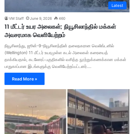
Latest
VM Staff
June 9, 2026
460
11 மீட்டர் உயர அலைகள்; நியூசிலாந்தில் மக்கள்
அவசரமாக வெளியேற்றம்
நியூசிலாந்து, ஜூன்-9-நியூசிலாந்தின் தலைநகரான வெலிங்டனில்
(Wellington) 11 மீட்டர் உயரமுள்ள கடல் அலைகள் கரையைத்
தாக்கியதால், கடலோரப் பகுதிகளில் வசித்த நூற்றுக்கணக்கான மக்கள்
பாதுகாப்பான இடங்களுக்கு வெளியேற்றப்பட்டனர்.…
Read More »