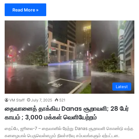
Read More »
Latest
VM Staff
July 7, 2025
521
தைவானைத் தாக்கிய Danas சூறாவளி; 28 பேர்
காயம் ; 3,000 மக்கள் வெளியேற்றம்
தைப்பே, ஜூலை-7 – தைவானில் நேற்று Danas சூறாவளி கொண்டு வந்த
கனழையால் பெருவெள்ளமும் நிலச்சரிவு சம்பவங்களும் ஏற்பட்டன.