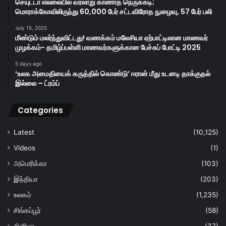
செயுட்டா எல்லையில் வரலாறு காணாத நெருக்கடி;
மொராக்கோவிலிருந்து 60,000 பேர் சட்டவிரோத நுழைவு, 57 பேர் பலி
July 15, 2025
மீண்டும் மலர்ந்துவிட்டது! வணக்கம் மலேசியா ஏற்பாட்டிலான மாணவர்
முழக்கம்- தமிழ்ப்பள்ளி மாணவர்களுக்கான பேச்சுப் போட்டி 2025
5 days ago
‘உலக அமைதியைக் கருத்தில் கொண்டு’ ஈரான் மீது உடனடி தாக்குதல்
இல்லை – ட்ரம்ப்
Categories
Latest
(10,125)
Videos
(1)
அமெரிக்கா
(103)
இந்தியா
(203)
உலகம்
(1,235)
சிங்கப்பூர்
(58)