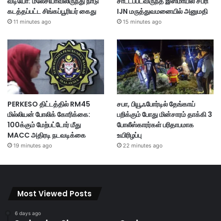
வீடியோ: மலேசியாவிலிருந்து நாடு
சாட்டப்படவிருந்த இஸ்மாயில் சப்ரி
கடத்தப்பட்ட சிங்கப்பூரியர் கைது
IJN மருத்துவமனையில் அனுமதி
11 minutes ago
15 minutes ago
PERKESO திட்டத்தில் RM45
சபா, பியூஃபோர்டில் தேங்காய்
மில்லியன் போலிக் கோரிக்கை:
பறிக்கும் போது மின்சாரம் தாக்கி 3
100க்கும் மேற்பட்டோர் மீது
போலீஸ்காரர்கள் பரிதாபமாக
MACC அதிரடி நடவடிக்கை
உயிரிழப்பு
19 minutes ago
22 minutes ago
Most Viewed Posts
6 days ago