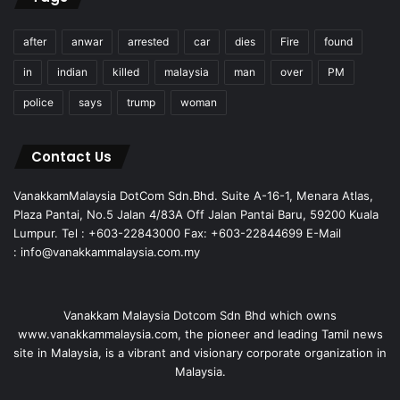
after
anwar
arrested
car
dies
Fire
found
in
indian
killed
malaysia
man
over
PM
police
says
trump
woman
Contact Us
VanakkamMalaysia DotCom Sdn.Bhd. Suite A-16-1, Menara Atlas,
Plaza Pantai, No.5 Jalan 4/83A Off Jalan Pantai Baru, 59200 Kuala
Lumpur. Tel : +603-22843000 Fax: +603-22844699 E-Mail
: info@vanakkammalaysia.com.my
Vanakkam Malaysia Dotcom Sdn Bhd which owns
www.vanakkammalaysia.com, the pioneer and leading Tamil news
site in Malaysia, is a vibrant and visionary corporate organization in
Malaysia.