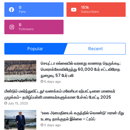
0
151k
Fans
Subscribers
0
Followers
Popular
Recent
செயுட்டா எல்லையில் வரலாறு காணாத நெருக்கடி;
மொராக்கோவிலிருந்து 60,000 பேர் சட்டவிரோத
நுழைவு, 57 பேர் பலி
6 days ago
மீண்டும் மலர்ந்துவிட்டது! வணக்கம் மலேசியா ஏற்பாட்டிலான மாணவர்
முழக்கம்- தமிழ்ப்பள்ளி மாணவர்களுக்கான பேச்சுப் போட்டி 2025
July 15, 2025
‘உலக அமைதியைக் கருத்தில் கொண்டு’ ஈரான் மீது
உடனடி தாக்குதல் இல்லை – ட்ரம்ப்
5 days ago