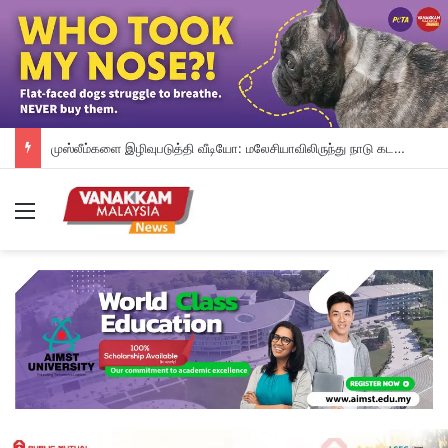
முஸ்லீம்களை இழிவுபடுத்தி வீடியோ: மலேசியாவிலிருந்து நாடு கடத்தப்பட்ட சிங்கப்பூரியர் கைது
Menu