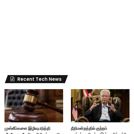
Recent Tech News
முஸ்லீம்களை இழிவுபடுத்தி
நீதிமன்றத்தில் குற்றம்