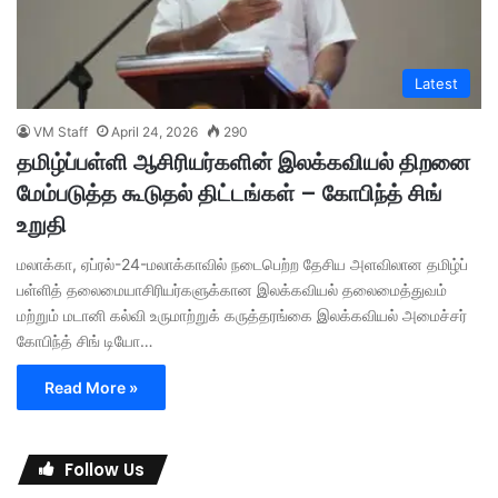
Latest
VM Staff
April 24, 2026
290
தமிழ்ப்பள்ளி ஆசிரியர்களின் இலக்கவியல் திறனை
மேம்படுத்த கூடுதல் திட்டங்கள் – கோபிந்த் சிங்
உறுதி
மலாக்கா, ஏப்ரல்-24-மலாக்காவில் நடைபெற்ற தேசிய அளவிலான தமிழ்ப்
பள்ளித் தலைமையாசிரியர்களுக்கான இலக்கவியல் தலைமைத்துவம்
மற்றும் மடானி கல்வி உருமாற்றுக் கருத்தரங்கை இலக்கவியல் அமைச்சர்
கோபிந்த் சிங் டியோ…
Read More »
Follow Us