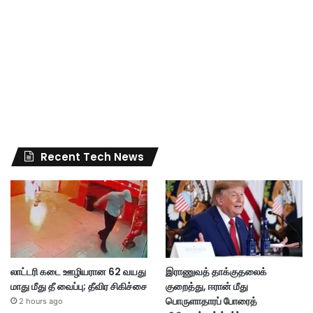
Recent Tech News
லாட்டரி கடை ஊழியரான 62 வயது
இராணுவத் தாக்குதலைக்
மாது மீது தீ வைப்பு; தீவிர சிகிச்சை
குறைத்து, ஈரான் மீது
பொருளாதாரப் போரைத்
2 hours ago