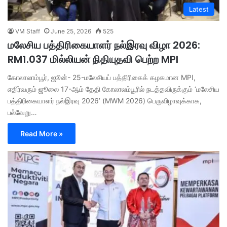
Latest
VM Staff
June 25, 2026
525
மலேசிய பத்திரிகையாளர் நல்இரவு விழா 2026:
RM1.037 மில்லியன் நிதியுதவி பெற்ற MPI
கோலாலாம்பூர், ஜூன்- 25-மலேசியப் பத்திரிகைக் கழகமான MPI,
எதிர்வரும் ஜூலை 17-ஆம் தேதி கோலாலம்பூரில் நடத்தவிருக்கும் ‘மலேசிய
பத்திரிகையாளர் நல்இரவு 2026’ (MWM 2026) பெருவிழாவுக்காக,
பல்வேறு…
Read More »