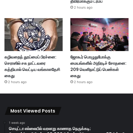
தீவிரமாக்கும் ட்ரம்ப்
2 hours ago
கழிவறைத் தூய்மைப் பிரச்னை:
ஜோகூர் பொழுதுபோக்கு
செராஸில் சக நாட்டவரை
மையங்களில் அதிரடிச் சோதனை:
கத்தியால் வெட்டிய வங்காளதேசி
209 வெளிநாட்டுப் பெண்கள்
கைது
கைது
2 hours ago
2 hours ago
Most Viewed Posts
1 week ago
செயுட்டா எல்லையில் வரலாறு காணாத நெருக்கடி;