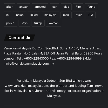
after
anwar
arrested
car
dies
Fire
found
in
indian
killed
malaysia
man
over
PM
police
says
trump
woman
Contact Us
VanakkamMalaysia DotCom Sdn.Bhd. Suite A-16-1, Menara Atlas,
Plaza Pantai, No.5 Jalan 4/83A Off Jalan Pantai Baru, 59200 Kuala
Lumpur. Tel : +603-22843000 Fax: +603-22844699 E-Mail
: info@vanakkammalaysia.com.my
Vanakkam Malaysia Dotcom Sdn Bhd which owns
www.vanakkammalaysia.com, the pioneer and leading Tamil news
site in Malaysia, is a vibrant and visionary corporate organization in
Malaysia.
Enter