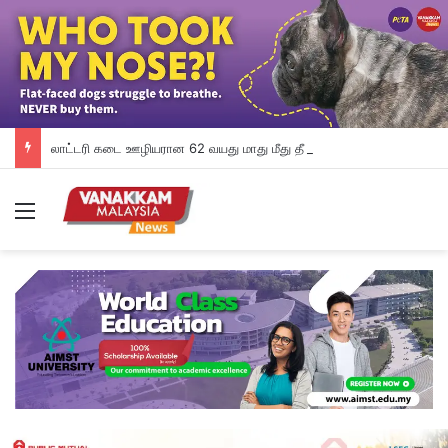
லாட்டரி கடை ஊழியரான 62 வயது மாது மீது தீ வைப்பு; தீவிர சிகிச்சை
Menu