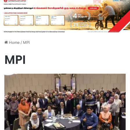
Home
/
MPI
MPI