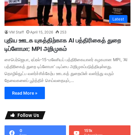
Latest
VM Staff
April 15, 2026
253
புதிய ஊடக யுகத்திற்காக AI பத்திரிகைத் துறை
டிப்ளோமா; MPI அறிமுகம்
சைபெர்ஜெயா, ஏப்ரல்-15-மலேசியப் பத்திரிகையாளர் கழகமான MPI, ‘AI
பத்திரிகைத் துறை டிப்ளோமா’ படிப்பை அறிமுகப்படுத்தியுள்ளது.
தொழில்நுட்ப வளர்ச்சிக்கேற்ப ஊடகத் துறையின் வளர்ந்து வரும்
தேவைகளைப் பூர்த்திச் செய்வதையும்,…
Read More »
Follow Us
0
151k