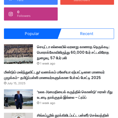
Fans
Subscribers
0
Followers
Popular
Recent
செயுட்டா எல்லையில் வரலாறு காணாத நெருக்கடி;
மொராக்கோவிலிருந்து 60,000 பேர் சட்டவிரோத
நுழைவு, 57 பேர் பலி
1 week ago
மீண்டும் மலர்ந்துவிட்டது! வணக்கம் மலேசியா ஏற்பாட்டிலான மாணவர்
முழக்கம்- தமிழ்ப்பள்ளி மாணவர்களுக்கான பேச்சுப் போட்டி 2025
July 15, 2025
‘உலக அமைதியைக் கருத்தில் கொண்டு’ ஈரான் மீது
உடனடி தாக்குதல் இல்லை – ட்ரம்ப்
1 week ago
சிங்கப்பூரில் தூக்கிலிடப்பட்ட பன்னீர் செல்வத்தின்