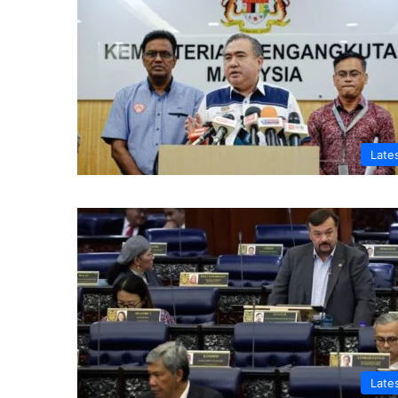
Late
Late