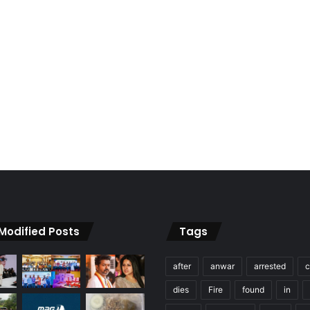
 Modified Posts
Tags
after
anwar
arrested
c
dies
Fire
found
in