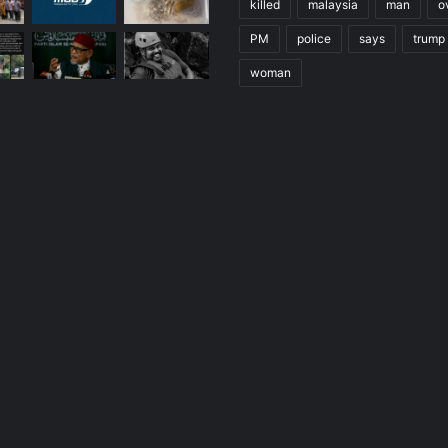
killed
malaysia
man
o
PM
police
says
trump
woman