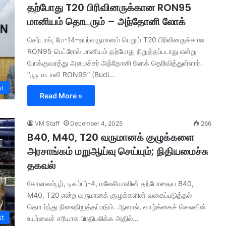
தற்போது T20 பிரிவினருக்கான RON95
மானியம் தொடரும் – அந்தோனி லோக்
செர்டாங், மே-14–உயர்வருமானம் பெறும் T20 பிரிவினருக்கான
RON95 பெட்ரோல் மானியம் தற்போது நிறுத்தப்படாது என்று
போக்குவரத்து அமைச்சர் அந்தோனி லோக் தெரிவித்துள்ளார்.
“பூடி மடானி RON95” (Budi…
st
Read More »
VM Staff
December 4, 2025
266
B40, M40, T20 வருமானக் குழுக்களை
அரசாங்கம் மறுஆய்வு செய்யும்; நிதியமைச்சு
தகவல்
கோலாலம்பூர், டிசம்பர்-4, மலேசியாவின் தற்போதைய B40,
M40, T20 என்ற வருமானக் குழுக்களின் வகைப்படுத்தல்
தொடர்ந்து நிலைநிறுத்தப்படும். ஆனால், வாழ்க்கைச் செலவின்
st
உயர்வைச் சரியாக பிரதிபலிக்க அதில்…