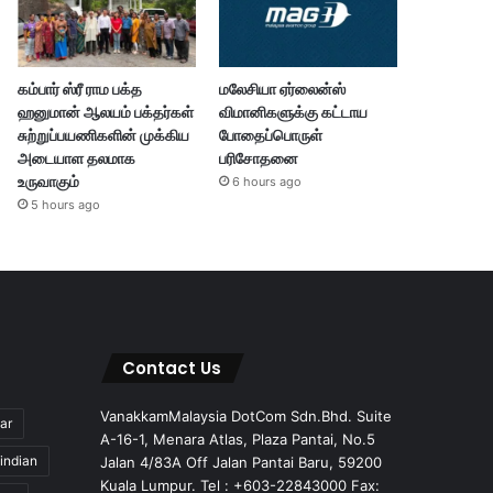
கம்பார் ஸ்ரீ ராம பக்த
மலேசியா ஏர்லைன்ஸ்
ஹனுமான் ஆலயம் பக்தர்கள்
விமானிகளுக்கு கட்டாய
சுற்றுப்பயணிகளின் முக்கிய
போதைப்பொருள்
அடையாள தலமாக
பரிசோதனை
உருவாகும்
6 hours ago
5 hours ago
Contact Us
VanakkamMalaysia DotCom Sdn.Bhd. Suite
ar
A-16-1, Menara Atlas, Plaza Pantai, No.5
indian
Jalan 4/83A Off Jalan Pantai Baru, 59200
Kuala Lumpur. Tel : +603-22843000 Fax: