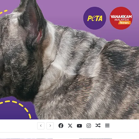
Facebook
X
YouTube
Instagram
Random Article
Sidebar
முயற்சி