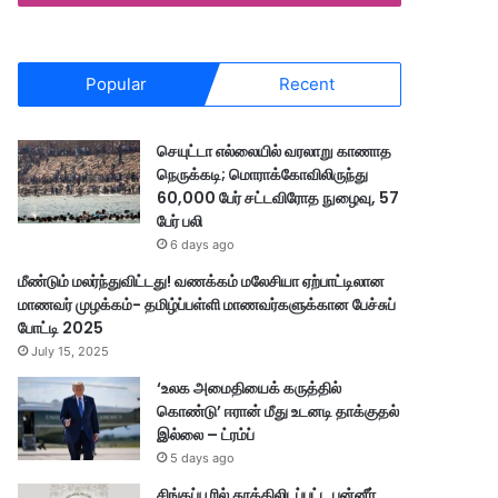
Popular
Recent
செயுட்டா எல்லையில் வரலாறு காணாத
நெருக்கடி; மொராக்கோவிலிருந்து
60,000 பேர் சட்டவிரோத நுழைவு, 57
பேர் பலி
6 days ago
மீண்டும் மலர்ந்துவிட்டது! வணக்கம் மலேசியா ஏற்பாட்டிலான
மாணவர் முழக்கம்- தமிழ்ப்பள்ளி மாணவர்களுக்கான பேச்சுப்
போட்டி 2025
July 15, 2025
‘உலக அமைதியைக் கருத்தில்
கொண்டு’ ஈரான் மீது உடனடி தாக்குதல்
இல்லை – ட்ரம்ப்
5 days ago
சிங்கப்பூரில் தூக்கிலிடப்பட்ட பன்னீர்