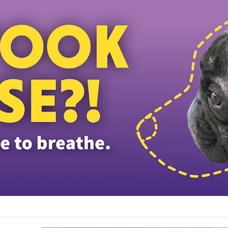
ழ்ப்பள்ளி மாணவர்களுக்கு இலவச டேப்லெட்கள்; 28 பள்ளிகளில் புதிய டிஜிட்டல் கல்வி 