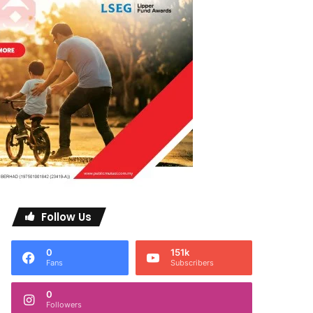
Follow Us
0
151k
Fans
Subscribers
0
Followers