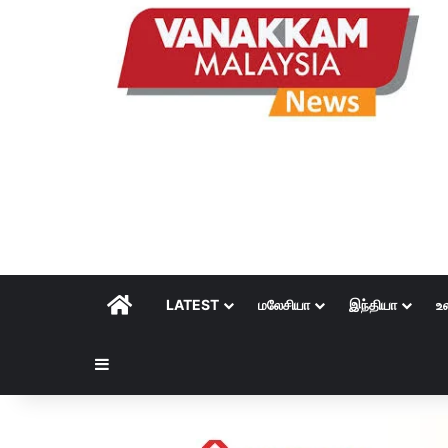
HOME
LATEST
மலேசியா
இந்தியா
உ
Sidebar