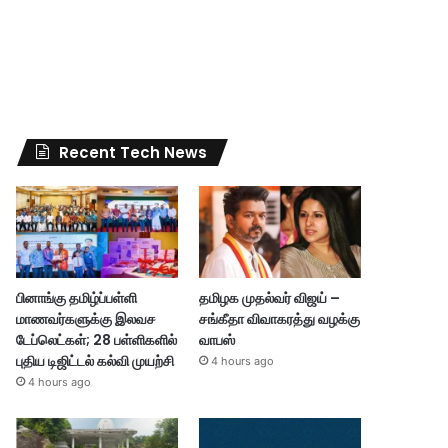
Recent Tech News
பினாங்கு தமிழ்ப்பள்ளி
தமிழக முதல்வர் விஜய் –
மாணவர்களுக்கு இலவச
சங்கீதா விவாகரத்து வழக்கு
டேப்லெட்கள்; 28 பள்ளிகளில்
வாபஸ்
புதிய டிஜிட்டல் கல்வி முயற்சி
4 hours ago
4 hours ago