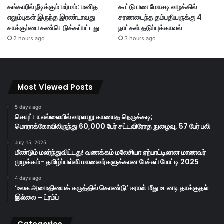
கங்காரில் நீடிக்கும் மர்மம்: மனித
கூட்டு பண மோசடி வழக்கில்
எலும்புகள் இருந்த இரண்டாவது
சரணடைந்த தம்பதியருக்கு 4
சாக்குப்பை கண்டெடுக்கப்பட்டது
நாட்கள் தடுப்புக்காவல்
2 hours ago
3 hours ago
Most Viewed Posts
5 days ago
செயுட்டா எல்லையில் வரலாறு காணாத நெருக்கடி;
மொராக்கோவிலிருந்து 60,000 பேர் சட்டவிரோத நுழைவு, 57 பேர் பலி
July 15, 2025
மீண்டும் மலர்ந்துவிட்டது! வணக்கம் மலேசியா ஏற்பாட்டிலான மாணவர்
முழக்கம்- தமிழ்ப்பள்ளி மாணவர்களுக்கான பேச்சுப் போட்டி 2025
4 days ago
‘உலக அமைதியைக் கருத்தில் கொண்டு’ ஈரான் மீது உடனடி தாக்குதல்
இல்லை – ட்ரம்ப்