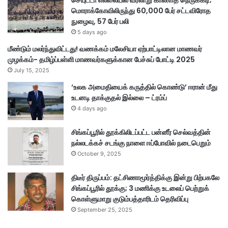
செயுட்டா எல்லையில் வரலாறு காணாத நெருக்கடி;
ட்
மொராக்கோவிலிருந்து 60,000 பேர் சட்டவிரோத
டு
நுழைவு, 57 பேர் பலி
க்
5 days ago
க
மீண்டும் மலர்ந்துவிட்டது! வணக்கம் மலேசியா ஏற்பாட்டிலான மாணவர்
ட்
முழக்கம்- தமிழ்ப்பள்ளி மாணவர்களுக்கான பேச்சுப் போட்டி 2025
டை
July 15, 2025
‘உலக அமைதியைக் கருத்தில் கொண்டு’ ஈரான் மீது
உடனடி தாக்குதல் இல்லை – ட்ரம்ப்
4 days ago
சிங்கப்பூரில் தூக்கிலிடப்பட்ட பன்னீர் செல்வத்தின்
நல்லடக்கச் சடங்கு நாளை ஈப்போவில் நடைபெறும்
October 9, 2025
திடீர் திருப்பம்: தட்சிணாமூர்த்திக்கு இன்று பிற்பகலே
சிங்கப்பூரில் தூக்கு; 3 மணிக்கு உடலைப் பெற்றுக்
கொள்ளுமாறு குடும்பத்தாரிடம் தெரிவிப்பு
September 25, 2025