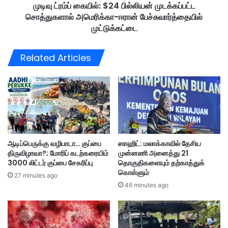
ரி
முடிவு ட்ரம்ப் கையில்: $24 பில்லியன் முடக்கப்பட்ட
ல்
ன்
சொத்துகளால் அமெரிக்கா-ஈரான் பேச்சுவார்த்தையில்
:
மு
$
முட்டுக்கட்டை
ன்
2
க
4
Related Articles
ண்
பி
ணா
ல்
டி
லி
யை
ய
உ
ன்
டை
மு
த்
ட
த
க்
ஆடிப்பெருக்கு வழிபாடா… குப்பை
ஸாஹிட்: மலாக்காவில் தேசிய
மோ
க
திருவிழாவா?; மோரிப் கடற்கரையிம்
முன்னணி அனைத்து 21
ட்
ப்
3000 லிட்டர் குப்பை சேகரிப்பு
தொகுதிகளையும் தற்காத்துக்
டா
ப
கொள்ளும்
ர்
27 minutes ago
ட்
46 minutes ago
சை
ட
க்
சொ
கி
த்
ளோ
து