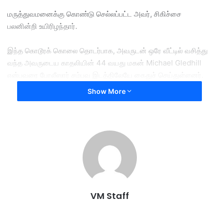
மருத்துவமனைக்கு கொண்டு செல்லப்பட்ட அவர், சிகிச்சை
பலனின்றி உயிரிழந்தார்.
​இந்த கொடூரக் கொலை தொடர்பாக, அவருடன் ஒரே வீட்டில் வசித்து
வந்த அவருடைய காதலியின் 44 வயது மகன் Michael Gledhill
என்பவரை போலீஸார் சம்பவ இடத்திலேயே கைதுச் செய்துள்ளனர்.
Show More
அவர் மீது கொலைக் குற்றம் சுமத்தப்பட்டு, ஜாமீன் தொகையாக 2
மில்லியன் அமெரிக்க டாலர் நிர்ணயிக்கப்பட்டுள்ளது.
​கிட்டத்தட்ட 60 ஆண்டுகால திரையுலக வாழ்க்கையில், 140-க்கும்
மேற்பட்ட படங்கள் மற்றும் தொலைக்காட்சித் தொடர்களில் முத்திரை
பதித்த ஜேம்ஸ் ஹேண்டியின் மறைவுக்கு ஹாலிவுட் பிரபலங்கள்
தங்களது ஆழ்ந்த இரங்கலைத் தெரிவித்து வருகின்றனர்.
VM Staff
‘Top Gun: Maverick’
actor James Handy