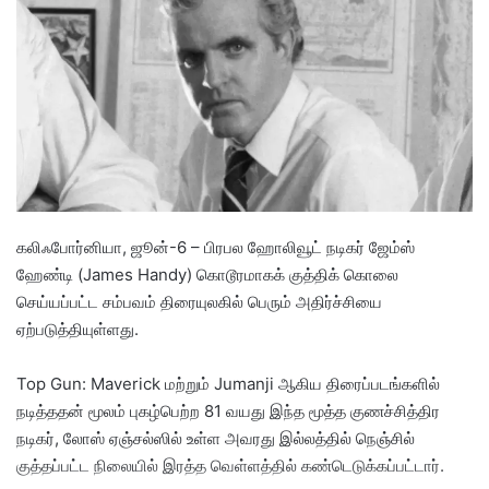
a
n
e
m
a
i
l
கலிஃபோர்னியா, ஜூன்-6 – பிரபல ஹோலிவூட் நடிகர் ஜேம்ஸ்
ஹேண்டி (James Handy) கொடூரமாகக் குத்திக் கொலை
செய்யப்பட்ட சம்பவம் திரையுலகில் பெரும் அதிர்ச்சியை
ஏற்படுத்தியுள்ளது.
​Top Gun: Maverick மற்றும் Jumanji ஆகிய திரைப்படங்களில்
நடித்ததன் மூலம் புகழ்பெற்ற 81 வயது இந்த மூத்த குணச்சித்திர
நடிகர், லோஸ் ஏஞ்சல்ஸில் உள்ள அவரது இல்லத்தில் நெஞ்சில்
குத்தப்பட்ட நிலையில் இரத்த வெள்ளத்தில் கண்டெடுக்கப்பட்டார்.