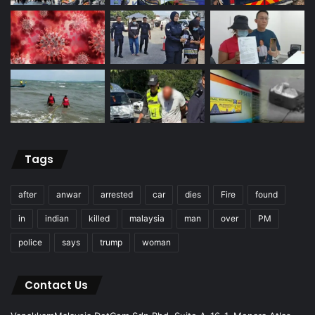
Tags
after
anwar
arrested
car
dies
Fire
found
in
indian
killed
malaysia
man
over
PM
police
says
trump
woman
Contact Us