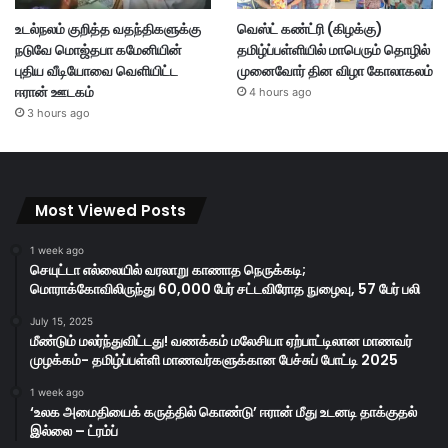
உடல்நலம் குறித்த வதந்திகளுக்கு
வெஸ்ட் கண்ட்ரி (கிழக்கு)
நடுவே மொஜ்தபா கமேனியின்
தமிழ்ப்பள்ளியில் மாபெரும் தொழில்
புதிய வீடியோவை வெளியிட்ட
முனைவோர் தின விழா கோலாகலம்
ஈரான் ஊடகம்
4 hours ago
3 hours ago
Most Viewed Posts
1 week ago
செயுட்டா எல்லையில் வரலாறு காணாத நெருக்கடி;
மொராக்கோவிலிருந்து 60,000 பேர் சட்டவிரோத நுழைவு, 57 பேர் பலி
July 15, 2025
மீண்டும் மலர்ந்துவிட்டது! வணக்கம் மலேசியா ஏற்பாட்டிலான மாணவர்
முழக்கம்- தமிழ்ப்பள்ளி மாணவர்களுக்கான பேச்சுப் போட்டி 2025
1 week ago
‘உலக அமைதியைக் கருத்தில் கொண்டு’ ஈரான் மீது உடனடி தாக்குதல்
இல்லை – ட்ரம்ப்