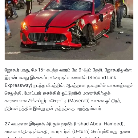
a
n
e
m
a
i
l
ஜோகூர் பாரு, மே 15- கடந்த வாரம் மே 9-ஆம் தேதி, ஜோகூரிலுள்ள
இரண்டாவது இணைப்பு விரைவுச்சாலையில் (Second Link
Expressway) நடந்த விபத்தில், ஆபத்தான முறையில் வாகனத்தைச்
செலுத்தி, மோட்டார் சைக்கிள் ஓட்டுநரின் மரணத்திற்குக்
காரணமான சிங்கப்பூர் மசெராட்டி (Maserati) வாகன ஓட்டுநர்,
நீதிமன்றத்தில் இன்று தன் குற்றத்தை மறுத்துள்ளார்.
27 வயதான இர்ஷாத் அப்துல் ஹமீத் (Irshad Abdul Hameed),
சாலை விதிகளுக்கெதிராக யு-டர்ன் (U-turn) செய்யும்போது, தலை