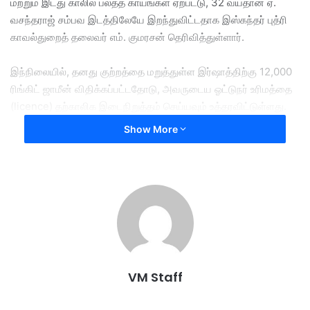
மற்றும் இடது காலில் பலத்த காயங்கள் ஏற்பட்டு, 32 வயதான ஏ.
வசந்தராஜ் சம்பவ இடத்திலேயே இறந்துவிட்டதாக இஸ்கந்தர் புத்ரி
காவல்துறைத் தலைவர் எம். குமரசன் தெரிவித்துள்ளார்.
இந்நிலையில், தனது குற்றத்தை மறுத்துள்ள இர்ஷாத்திற்கு 12,000
ரிங்கிட் ஜாமீன் விதிக்கப்பட்டதோடு, அவருடைய ஓட்டுநர் உரிமத்தை
(licence) தற்காலிக இடைநிறுத்தம் செய்யவும் உத்தரவிட்டுள்ளது.
Show More
மேலும், வழக்கை மீண்டும் பரிசீலித்து, தக்க ஆதாரங்களைச்
சமர்ப்பிப்பதற்கு நீதிமன்றம் ஜூன் 10 ஆம் தேதியை
நிர்ணயித்துள்ளது.
VM Staff
crash
driver
killed
malaysian