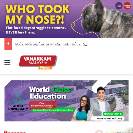
பெட்டாலிங் குர்ட்வாரா சாஹிப் புதிய கட்டட நிதி திரட்டும் இரவு விருந்து: ம.இ.கா RM 50,000 நிதியுதவி, சீக்கிய சமூகத்துக்கான ஆதரவு தொடரும் – விக்னேஸ்வரன் உறுதி
Menu