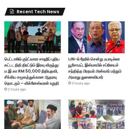
Recent Tech News
பெட்டாலிங் குர்ட்வாரா சாஹிப் புதிய
IJN-ல் நேரில் சென்று ஃபாடில்லா
கட்டட நிதி திரட்டும் இரவு விருந்து:
யூசோஃப், இஸ்மாயில் சப்ரியைச்
ம.இ.கா RM 50,000 நிதியுதவி,
சந்தித்த பிரதமர் அன்வார் மற்றும்
சீக்கிய சமூகத்துக்கான ஆதரவு
அவரது துணைவியார்
தொடரும் – விக்னேஸ்வரன் உறுதி
3 hours ago
2 hours ago