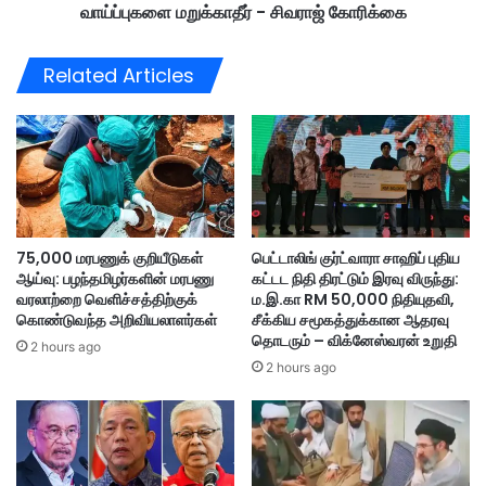
க
வாய்ப்புகளை மறுக்காதீர் - சிவராஜ் கோரிக்கை
த்
ம்
தி
!
ல்
Related Articles
சி
ற
ந்
த
மா
ண
வ
ர்
75,000 மரபணுக் குறியீடுகள்
பெட்டாலிங் குர்ட்வாரா சாஹிப் புதிய
க
ஆய்வு: பழந்தமிழர்களின் மரபணு
கட்டட நிதி திரட்டும் இரவு விருந்து:
ளு
வரலாற்றை வெளிச்சத்திற்குக்
ம.இ.கா RM 50,000 நிதியுதவி,
க்
கொண்டுவந்த அறிவியலாளர்கள்
சீக்கிய சமூகத்துக்கான ஆதரவு
கா
தொடரும் – விக்னேஸ்வரன் உறுதி
2 hours ago
ன
2 hours ago
வா
ய்
ப்
பு
க