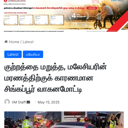
Home
/
Latest
Latest
மலேசியா
குற்றத்தை மறுத்த, மலேசியரின்
மரணத்திற்குக் காரணமான
சிங்கப்பூர் வாகனமோட்டி
VM Staff
S
May 15, 2025
e
n
d