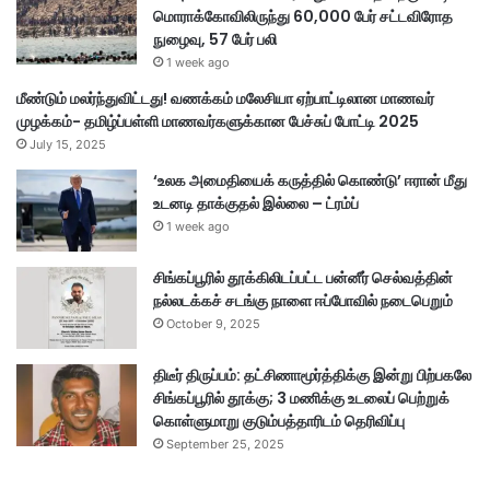
மொராக்கோவிலிருந்து 60,000 பேர் சட்டவிரோத
நுழைவு, 57 பேர் பலி
1 week ago
மீண்டும் மலர்ந்துவிட்டது! வணக்கம் மலேசியா ஏற்பாட்டிலான மாணவர்
முழக்கம்- தமிழ்ப்பள்ளி மாணவர்களுக்கான பேச்சுப் போட்டி 2025
July 15, 2025
‘உலக அமைதியைக் கருத்தில் கொண்டு’ ஈரான் மீது
உடனடி தாக்குதல் இல்லை – ட்ரம்ப்
1 week ago
சிங்கப்பூரில் தூக்கிலிடப்பட்ட பன்னீர் செல்வத்தின்
நல்லடக்கச் சடங்கு நாளை ஈப்போவில் நடைபெறும்
October 9, 2025
திடீர் திருப்பம்: தட்சிணாமூர்த்திக்கு இன்று பிற்பகலே
சிங்கப்பூரில் தூக்கு; 3 மணிக்கு உடலைப் பெற்றுக்
கொள்ளுமாறு குடும்பத்தாரிடம் தெரிவிப்பு
September 25, 2025