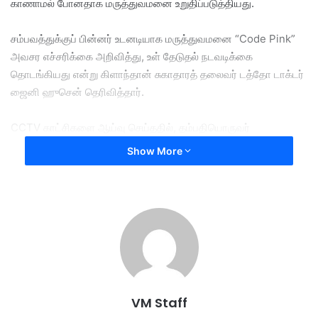
காணாமல் போனதாக மருத்துவமனை உறுதிப்படுத்தியது.
சம்பவத்துக்குப் பின்னர் உடனடியாக மருத்துவமனை “Code Pink”
அவசர எச்சரிக்கை அறிவித்து, உள் தேடுதல் நடவடிக்கை
தொடங்கியது என்று கிளாந்தான் சுகாதாரத் தலைவர் டத்தோ டாக்டர்
ஜைனி ஹுசென் தெரிவித்தார்.
CCTV காட்சிகளை ஆய்வு செய்ததில், தம்பதியொருவர்
குழந்தையை மருத்துவமனையில் இருந்து வெளியே எடுத்துச்
Show More
சென்றது தெரியவந்தது.
செப்டம்பர் 23 ஆம் தேதியன்று கோத்தா பாரு சுகாதாரத்துறை
அதிகாரிகள் மற்றும் போலீசார் இணைந்து அந்த தம்பதியின் வீட்டைச்
சென்றடைந்ததில் அங்கு குழந்தையும் 29 வயதான தாயாரும்
பாதுகாப்பாகவும், மருத்துவ பரிசோதனையில் நலமாகவும்
இருப்பதையும் உறுதிசெய்தனர்.
VM Staff
குழந்தையைப் பாதுகாப்பாக மீட்டதில் விரைந்து செயல்பட்ட