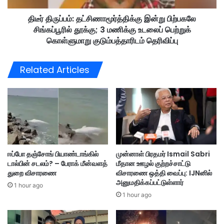
ற்
:
கு
திடீர் திருப்பம்: தட்சிணாமூர்த்திக்கு இன்று பிற்பகலே
த
மூ
சிங்கப்பூரில் தூக்கு; 3 மணிக்கு உடலைப் பெற்றுக்
ட்
ட
சி
கொள்ளுமாறு குடும்பத்தாரிடம் தெரிவிப்பு
ல்
ணா
உ
மூ
Related Articles
த்
ர்
த
த்
ர
தி
வு
க்
-
கு
D
இ
B
ன்
K
று
ஈப்போ தஞ்சோங் பியாண்டாங்கில்
முன்னாள் பிரதமர் Ismail Sabri
L
பி
டால்பின் சடலம்? – பேராக் மீன்வளத்
மீதான ஊழல் குற்றச்சாட்டு
ற்
துறை விசாரணை
விசாரணை ஒத்தி வைப்பு: IJNனில்
ப
அனுமதிக்கப்பட்டுள்ளார்
1 hour ago
க
1 hour ago
லே
சி
ங்