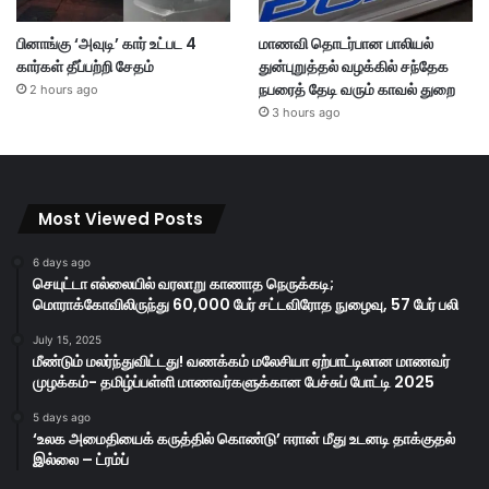
பினாங்கு ‘அவுடி’ கார் உட்பட 4
மாணவி தொடர்பான பாலியல்
கார்கள் தீப்பற்றி சேதம்
துன்புறுத்தல் வழக்கில் சந்தேக
நபரைத் தேடி வரும் காவல் துறை
2 hours ago
3 hours ago
Most Viewed Posts
6 days ago
செயுட்டா எல்லையில் வரலாறு காணாத நெருக்கடி;
மொராக்கோவிலிருந்து 60,000 பேர் சட்டவிரோத நுழைவு, 57 பேர் பலி
July 15, 2025
மீண்டும் மலர்ந்துவிட்டது! வணக்கம் மலேசியா ஏற்பாட்டிலான மாணவர்
முழக்கம்- தமிழ்ப்பள்ளி மாணவர்களுக்கான பேச்சுப் போட்டி 2025
5 days ago
‘உலக அமைதியைக் கருத்தில் கொண்டு’ ஈரான் மீது உடனடி தாக்குதல்
இல்லை – ட்ரம்ப்