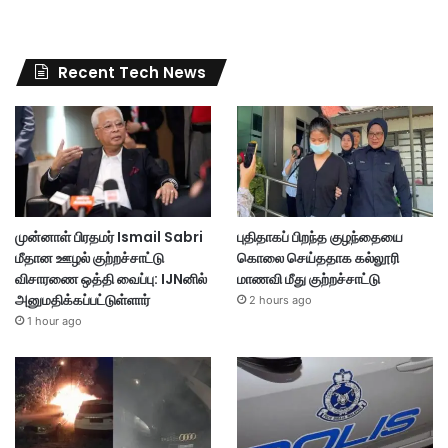
Recent Tech News
முன்னாள் பிரதமர் Ismail Sabri
புதிதாகப் பிறந்த குழந்தையை
மீதான ஊழல் குற்றச்சாட்டு
கொலை செய்ததாக கல்லூரி
விசாரணை ஒத்தி வைப்பு: IJNனில்
மாணவி மீது குற்றச்சாட்டு
அனுமதிக்கப்பட்டுள்ளார்
2 hours ago
1 hour ago