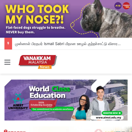
முன்னாள் பிரதமர் Ismail Sabri மீதான ஊழல் குற்றச்சாட்டு விசாரணை ஒத்தி வைப்பு: IJNனில் அனுமதிக்கப்பட்டுள்ளார்
Menu