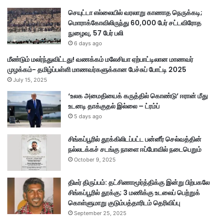
க்
கொ
செயுட்டா எல்லையில் வரலாறு காணாத நெருக்கடி;
ள்
மொராக்கோவிலிருந்து 60,000 பேர் சட்டவிரோத
ளு
நுழைவு, 57 பேர் பலி
மா
6 days ago
று
மீண்டும் மலர்ந்துவிட்டது! வணக்கம் மலேசியா ஏற்பாட்டிலான மாணவர்
கு
முழக்கம்- தமிழ்ப்பள்ளி மாணவர்களுக்கான பேச்சுப் போட்டி 2025
டு
July 15, 2025
ம்
ப
‘உலக அமைதியைக் கருத்தில் கொண்டு’ ஈரான் மீது
த்
உடனடி தாக்குதல் இல்லை – ட்ரம்ப்
தா
5 days ago
ரி
ட
சிங்கப்பூரில் தூக்கிலிடப்பட்ட பன்னீர் செல்வத்தின்
ம்
நல்லடக்கச் சடங்கு நாளை ஈப்போவில் நடைபெறும்
தெ
October 9, 2025
ரி
வி
திடீர் திருப்பம்: தட்சிணாமூர்த்திக்கு இன்று பிற்பகலே
ப்
சிங்கப்பூரில் தூக்கு; 3 மணிக்கு உடலைப் பெற்றுக்
பு
கொள்ளுமாறு குடும்பத்தாரிடம் தெரிவிப்பு
September 25, 2025