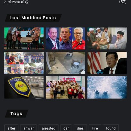
விளையாட்டு
(57)
Last Modified Posts
Tags
after
anwar
arrested
car
dies
Fire
found