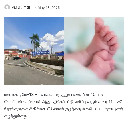
VM Staff
S
May 13, 2025
e
n
d
a
n
e
m
a
i
l
மலாக்கா, மே-13 – மலாக்கா மருத்துவமனையில் 40 பாகை
செல்சியல் காய்ச்சால் அனுமதிக்கப்பட்டு வலிப்பு வரும் வரை 11 மணி
நேரங்களுக்கு சிகிச்சை யில்லாமல் குழந்தை கைவிடப்பட்டதாக புகார்
எழுந்துள்ளது.