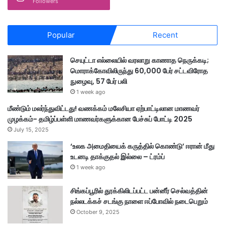
Followers
கை
Popular
Recent
செயுட்டா எல்லையில் வரலாறு காணாத நெருக்கடி;
மொராக்கோவிலிருந்து 60,000 பேர் சட்டவிரோத
நுழைவு, 57 பேர் பலி
1 week ago
மீண்டும் மலர்ந்துவிட்டது! வணக்கம் மலேசியா ஏற்பாட்டிலான மாணவர்
முழக்கம்- தமிழ்ப்பள்ளி மாணவர்களுக்கான பேச்சுப் போட்டி 2025
July 15, 2025
‘உலக அமைதியைக் கருத்தில் கொண்டு’ ஈரான் மீது
உடனடி தாக்குதல் இல்லை – ட்ரம்ப்
1 week ago
சிங்கப்பூரில் தூக்கிலிடப்பட்ட பன்னீர் செல்வத்தின்
நல்லடக்கச் சடங்கு நாளை ஈப்போவில் நடைபெறும்
October 9, 2025