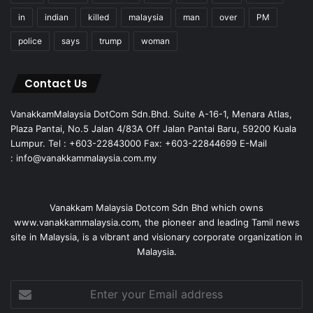
in
indian
killed
malaysia
man
over
PM
police
says
trump
woman
Contact Us
VanakkamMalaysia DotCom Sdn.Bhd. Suite A-16-1, Menara Atlas,
Plaza Pantai, No.5 Jalan 4/83A Off Jalan Pantai Baru, 59200 Kuala
Lumpur. Tel : +603-22843000 Fax: +603-22844699 E-Mail
: info@vanakkammalaysia.com.my
Vanakkam Malaysia Dotcom Sdn Bhd which owns
www.vanakkammalaysia.com, the pioneer and leading Tamil news
site in Malaysia, is a vibrant and visionary corporate organization in
Malaysia.
Enter
your