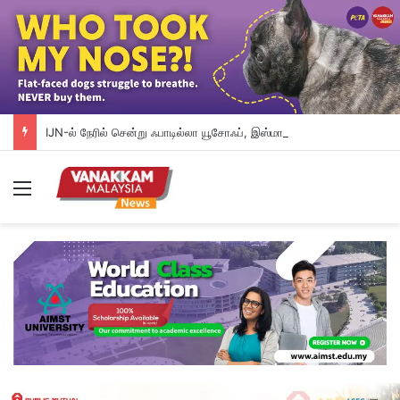
IJN-ல் நேரில் சென்று ஃபாடில்லா யூசோஃப், இஸ்மாயில் சப்ரியைச் சந்தித்த பிரதமர் அன்வார் மற்றும் அவரது துணைவியார்
Menu