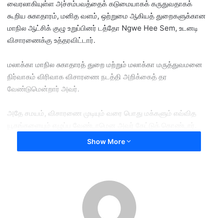
வைரலாகியுள்ள அச்சம்பவத்தைக் கடுமையாகக் கருதுவதாகக்
கூறிய சுகாதாரம், மனித வளம், ஒற்றுமை ஆகியத் துறைகளுக்கான
மாநில ஆட்சிக் குழு உறுப்பினர் டத்தோ Ngwe Hee Sem, உடனடி
விசாரணைக்கு உத்தரவிட்டார்.
மலாக்கா மாநில சுகாதாரத் துறை மற்றும் மலாக்கா மருத்துவமனை
நிர்வாகம் விரிவாக விசாரணை நடத்தி அறிக்கைத் தர
வேண்டுமென்றார் அவர்.
அதே சமயம், விசாரணை முடியும் வரை பொது மக்களும் எவ்வித
யூகங்களையும் எழுப்ப வேண்டாமென அவர் கேட்டுக் கொண்டார்.
Show More
முன்னதாக, 22 மாதப் பெண் குழந்தையொன்று மருத்துவமனையில்
வலியால் கதறும் 13 நிமிட வீடியோ வைரலாகி, வலைத்தளவாசிகள்
மத்தியில் பரிதவிப்பையும் கோபத்தையும் உண்டாக்கியது.
அச்சம்பவம் குறித்து விசாரணை நடத்துமாறும் ஏராளமானோர்
கோரிக்கை விடுத்தனர்.