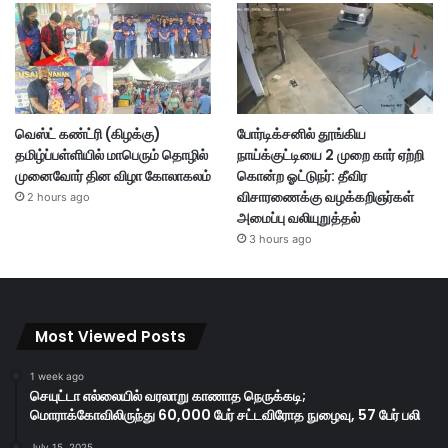
வெஸ்ட் கண்ட்ரி (கிழக்கு)
போர்டிக்சனில் தூங்கிய
தமிழ்ப்பள்ளியில் மாபெரும் தொழில்
நாய்க்குட்டியை 2 முறை கார் ஏற்றி
முனைவோர் தின விழா கோலாகலம்
கொன்ற ஓட்டுநர்: தீவிர
விசாரணைக்கு வழக்கறிஞர்கள்
2 hours ago
அமைப்பு வலியுறுத்தல்
3 hours ago
Most Viewed Posts
1 week ago
செயுட்டா எல்லையில் வரலாறு காணாத நெருக்கடி;
மொராக்கோவிலிருந்து 60,000 பேர் சட்டவிரோத நுழைவு, 57 பேர் பலி
July 15, 2025