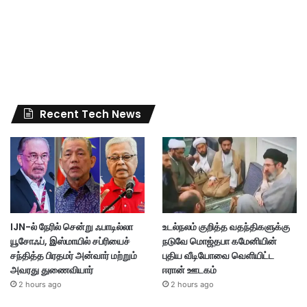
Recent Tech News
IJN-ல் நேரில் சென்று ஃபாடில்லா
உடல்நலம் குறித்த வதந்திகளுக்கு
யூசோஃப், இஸ்மாயில் சப்ரியைச்
நடுவே மொஜ்தபா கமேனியின்
சந்தித்த பிரதமர் அன்வார் மற்றும்
புதிய வீடியோவை வெளியிட்ட
அவரது துணைவியார்
ஈரான் ஊடகம்
2 hours ago
2 hours ago