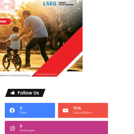
Follow Us
0
151k
Fans
Subscribers
0
Followers