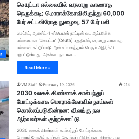
செயுட்டா எல்லையில் வரலாறு காணாத
நெருக்கடி; மொராக்கோவிலிருந்து 60,000
பேர் சட்டவிரோத நுழைவு, 57 பேர் பலி
மெட்ரிட், ஆகஸ்ட்-1-ஸ்பெயின் நாட்டின் வட ஆப்பிரிக்க
எல்லையான ‘செயுட்டா’ (Ceuta) பகுதியில், வரலாறு காணாத
எல்லைக் கட்டுப்பாடு மீறல் சம்பவத்தால் பெரும் அதிர்ச்சி
st
ஏற்பட்டுள்ளது. அண்டை நாடான…
Read More »
VM Staff
February 19, 2026
214
2030 உலகக் கிண்ணக் கால்பந்துப்
போட்டிக்காக மொராக்கோவில் நாய்கள்
கொல்லப்படுகின்றன; விலங்கு நல
ஆர்வலர்கள் குற்றச்சாட்டு
2030 உலகக் கிண்ணக் கால்பந்துப் போட்டிக்காக
மொராக்கோவில் நாய்கள் கொல்லப்படுகின்றன; விலங்கு நல