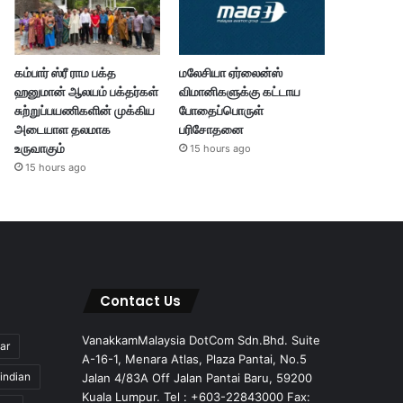
கம்பார் ஸ்ரீ ராம பக்த
மலேசியா ஏர்லைன்ஸ்
ஹனுமான் ஆலயம் பக்தர்கள்
விமானிகளுக்கு கட்டாய
சுற்றுப்பயணிகளின் முக்கிய
போதைப்பொருள்
அடையாள தலமாக
பரிசோதனை
உருவாகும்
15 hours ago
15 hours ago
Contact Us
VanakkamMalaysia DotCom Sdn.Bhd. Suite
ar
A-16-1, Menara Atlas, Plaza Pantai, No.5
indian
Jalan 4/83A Off Jalan Pantai Baru, 59200
Kuala Lumpur. Tel : +603-22843000 Fax: