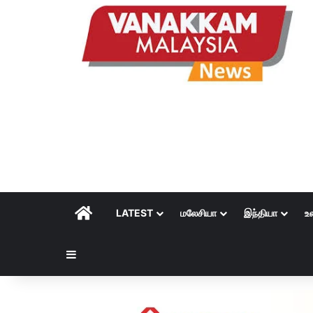
HOME
LATEST
மலேசியா
இந்தியா
உ
Sidebar