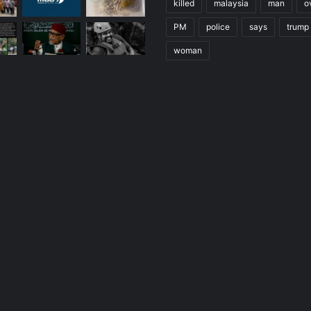
killed
malaysia
man
o
PM
police
says
trump
woman