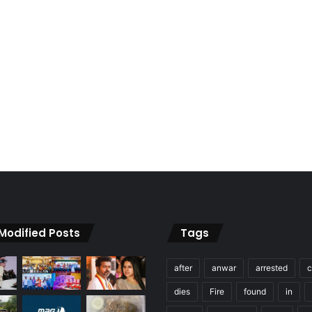
 Modified Posts
Tags
after
anwar
arrested
c
dies
Fire
found
in