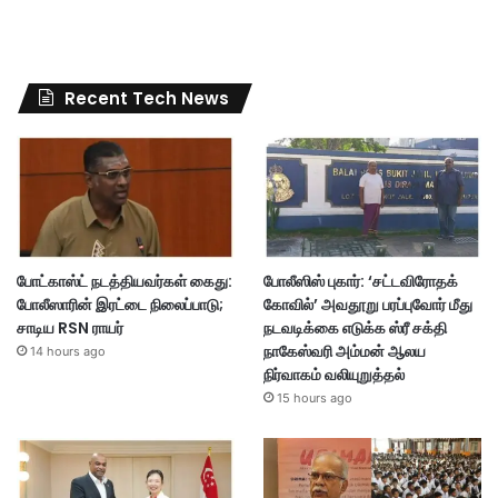
Recent Tech News
போட்காஸ்ட் நடத்தியவர்கள் கைது:
போலீஸிஸ் புகார்: ‘சட்டவிரோதக்
போலீஸாரின் இரட்டை நிலைப்பாடு;
கோவில்’ அவதூறு பரப்புவோர் மீது
சாடிய RSN ராயர்
நடவடிக்கை எடுக்க ஸ்ரீ சக்தி
நாகேஸ்வரி அம்மன் ஆலய
14 hours ago
நிர்வாகம் வலியுறுத்தல்
15 hours ago