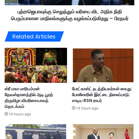
கி
செ
ளா
புத்ராஜெயாவுக்கு செலுத்தும் வரியை விட அதிக நிதி
லு
ந்
பெரும்பாலான மாநிலங்களுக்கு வழங்கப்படுகிறது – பிரதமர்
த்
தா
து
ன்
ம்
Related Articles
போ
வ
லீ
ரி
ஸ்
யை
அ
வி
றி
ட
வு
அ
ரை
தி
க
ஸ்ரீ மகா மாரியம்மன்
போட்காஸ்ட் நடத்தியவர்கள் கைது:
நி
தேவஸ்தானத்தில் ஆடி பூரத்
போலீஸாரின் இரட்டை நிலைப்பாடு;
தி
திருவிழா விமரிசையாகத்
சாடிய RSN ராயர்
பெ
தொடக்கம்
14 hours ago
ரு
14 hours ago
ம்
பா
லா
ன