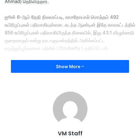
Ahmad) தெரிவித்தார்.
ஜூன் 6-ஆம் தேதி நிலவரப்படி, காசநோயால் மொத்தம் 492
உயிரிழப்புகள் பதிவாகியுள்ளன. கடந்த ஆண்டின் இதே காலகட்டத்தில்
856 உயிரிழப்புகள் பதிவாகியிருந்த நிலையில், இது 43.1 விழுக்காடு
குறைவாகும் என்று நாடாளுமன்றத்தில் அளிக்கப்பட்ட
எழுத்துப்பூர்வமான பதிலில் ( Dzulkefly ) குறிப்பிட்டார்.
நோயாளிகள் முன்கூட்டியே சிகிச்சை பெறுவதை உறுதிசெய்யும்
Show More
வகையில், நோயைக் கண்டறியும் நடவடிக்கைகளைத்
தீவிரப்படுத்தியதன் விளைவாகவே இந்த எண்ணிக்கை அதிகரிப்பு
ஏற்பட்டுள்ளது என்று அவர் சுட்டிக்காட்டினார்.
மலேசியாவில் காசநோயின் தற்போதைய நிலை குறிப்பாக தொற்று ,
உயிரிழப்புப் போக்குகள் மற்றும் நோயைக் கண்டறிவதில் உள்ள
சவால்கள் குறித்து பத்து காஜா பக்காத்தான் நாடாளுமன்ற உறுப்பினர்
சிவகுமார் வரதராஜு நாயுடு எழுப்பிய கேள்விக்கு பதில்
VM Staff
அளித்தபோது Dzulkefly இத்தகவலை வெளியிட்டார்.