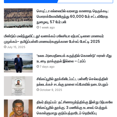
த
ம
செயுட்டா எல்லையில் வரலாறு காணாத நெருக்கடி;
ர்
மொராக்கோவிலிருந்து 60,000 பேர் சட்டவிரோத
நுழைவு, 57 பேர் பலி
1 week ago
மீண்டும் மலர்ந்துவிட்டது! வணக்கம் மலேசியா ஏற்பாட்டிலான மாணவர்
முழக்கம்- தமிழ்ப்பள்ளி மாணவர்களுக்கான பேச்சுப் போட்டி 2025
July 15, 2025
‘உலக அமைதியைக் கருத்தில் கொண்டு’ ஈரான் மீது
உடனடி தாக்குதல் இல்லை – ட்ரம்ப்
7 days ago
சிங்கப்பூரில் தூக்கிலிடப்பட்ட பன்னீர் செல்வத்தின்
நல்லடக்கச் சடங்கு நாளை ஈப்போவில் நடைபெறும்
October 9, 2025
திடீர் திருப்பம்: தட்சிணாமூர்த்திக்கு இன்று பிற்பகலே
சிங்கப்பூரில் தூக்கு; 3 மணிக்கு உடலைப் பெற்றுக்
கொள்ளுமாறு குடும்பத்தாரிடம் தெரிவிப்பு