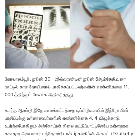
d
a
n
e
m
a
i
l
கோலாலம்பூர், ஜூன் 30 – இவ்வாண்டின் ஜூன் 6ஆம்தேதிவரை
நாட்டில் காச நோயினால் பாதிக்கப்பட்டவர்களின் எண்ணிக்கை 11,
000 த்திற்கும் மேலாக அதிகரித்தது.
கடந்த ஆண்டு இதே காலக்கட்டத்தை ஒப்பிடுகையில் இந்நோயின்
பாதிப்புக்கு உள்ளானவர்களின் எண்ணிக்கை 4. 4 விழுக்காடு
உயர்ந்தபோதிலும் அந்நோயின் நிலை கட்டுப்பாட்டிலேயே உள்ளதாக
சுகாதார அமைச்சர் டத்தோஸ்ரீ டாக்டர் சுல்கிப்ளி அகமட் (Dzulkefly