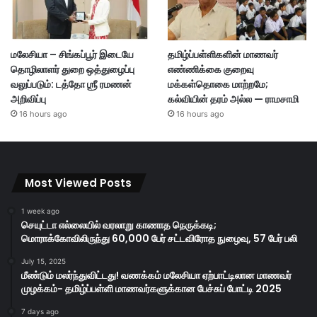
மலேசியா – சிங்கப்பூர் இடையே
தமிழ்ப்பள்ளிகளின் மாணவர்
தொழிலாளர் துறை ஒத்துழைப்பு
எண்ணிக்கை குறைவு
வலுப்படும்: டத்தோ ஶ்ரீ ரமணன்
மக்கள்தொகை மாற்றமே;
அறிவிப்பு
கல்வியின் தரம் அல்ல — ராமசாமி
16 hours ago
16 hours ago
Most Viewed Posts
1 week ago
செயுட்டா எல்லையில் வரலாறு காணாத நெருக்கடி;
மொராக்கோவிலிருந்து 60,000 பேர் சட்டவிரோத நுழைவு, 57 பேர் பலி
July 15, 2025
மீண்டும் மலர்ந்துவிட்டது! வணக்கம் மலேசியா ஏற்பாட்டிலான மாணவர்
முழக்கம்- தமிழ்ப்பள்ளி மாணவர்களுக்கான பேச்சுப் போட்டி 2025
7 days ago