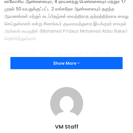
லாவோசிய ஆண்களையும், 4 தாய்லாந்து பெண்களையும் மற்றும் 17
முதல் 50 வயதுக்குட்பட்ட 2 வங்கதேச ஆண்களையும் தகுந்த
ஆவணங்கள் மற்றும் கடப்பிதழ்கள் வைத்திராத குற்றத்திற்காக கைது
செய்துள்ளனர் என்று சிலாங்கூர் குடிவரவுத்துறை இயக்குநர் கைருல்
அமினஸ் கமருதீன் (Mohamed Firdaus Mohamed Abbu Bakar)
தெரிவித்துள்ளார்.
கைது செய்யப்பட்ட அனைவரும், குடிவரவுச் சட்டத்தின் கீழ்
விசாரிக்கப்பட்டு வருவதுடன், வெளிநாட்டினரின் சட்டவிரோத
Show More
நடவடிக்கைகளைத் தடுப்பதற்காக குடிவரவுத்துறை தொடர்ந்து
இத்தகைய அதிரடி பரிசோதனைகளை மேற்கொள்ளும் என்று அவர்
கூறியுள்ளார்.
after
arrested
breaking
house
illegal
immigrants
into
VM Staff
puchong