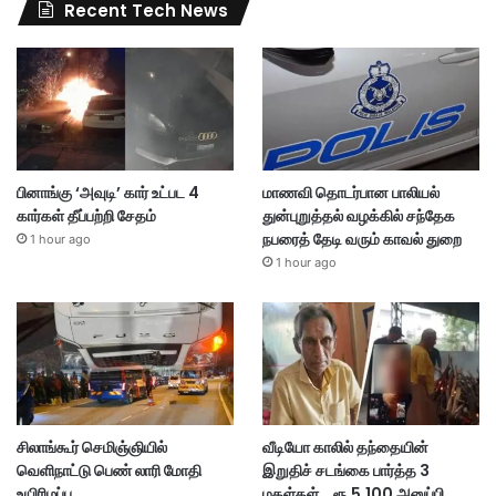
Recent Tech News
பினாங்கு ‘அவுடி’ கார் உட்பட 4
மாணவி தொடர்பான பாலியல்
கார்கள் தீப்பற்றி சேதம்
துன்புறுத்தல் வழக்கில் சந்தேக
நபரைத் தேடி வரும் காவல் துறை
1 hour ago
1 hour ago
சிலாங்கூர் செமிஞ்ஞியில்
வீடியோ காலில் தந்தையின்
வெளிநாட்டு பெண் லாரி மோதி
இறுதிச் சடங்கை பார்த்த 3
உயிரிழப்பு
மகள்கள்… ரூ.5,100 அனுப்பி