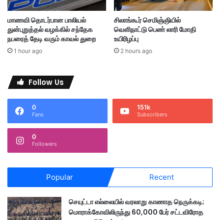
வீ
ர
மாணவி தொடர்பான பாலியல்
சிலாங்கூர் செமிஞ்ஞியில்
ர்
துன்புறுத்தல் வழக்கில் சந்தேக
வெளிநாட்டு பெண் லாரி மோதி
க
நபரைத் தேடி வரும் காவல் துறை
உயிரிழப்பு
ள்
1 hour ago
2 hours ago
Follow Us
0
151k
Fans
Subscribers
0
Followers
Popular
Recent
செயுட்டா எல்லையில் வரலாறு காணாத நெருக்கடி;
மொராக்கோவிலிருந்து 60,000 பேர் சட்டவிரோத