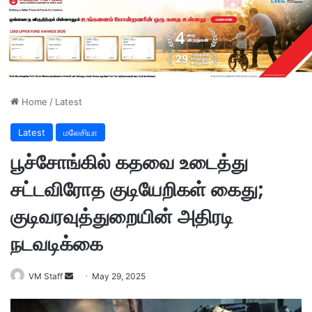
Home
/
Latest
Latest
மலேசியா
பூச்சோங்கில் கதவை உடைத்து
சட்டவிரோத குடியேறிகள் கைது;
குடிவரவுத்துறையின் அதிரடி
நடவடிக்கை
VM Staff
S
May 29, 2025
e
n