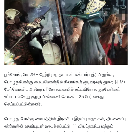
d
a
n
e
m
a
i
l
பூச்சோங், மே 29 – நேற்றிரவு, தாமான் பண்டார் புத்ரியிலுள்ள,
பொழுதுபோக்கு மையமொன்றில் சிலாங்கூர் குடிவரவுத் துறை (JIM)
மேற்கொண்ட அதிரடி பரிசோதனையில் சட்டவிரோத குடியேறிகள்
உட்பட பல்வேறு குற்றப்பின்னணி கொண்ட 25 பேர் கைது
செய்யப்பட்டுள்ளனர்.
பொழுது போக்கு மையத்தின் இரகசிய இரும்பு கதவுகள், தீயணைப்பு
வீரர்களின் உதவியுடன் உடைக்கப்பட்டு, 11 வியட்நாமிய மற்றும்