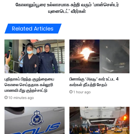
கோலாலும்பூரை உல்லாசமாக சுற்றி வரும் 'மான்செஸ்டர்
பி
ச
டி
யுனைடெட்' வீரர்கள்
மா
த்
க
த
சு
Related Articles
து
ற்
றி
வ
ரு
ம்
'
மா
ன்
புதிதாகப் பிறந்த குழந்தையை
பினாங்கு ‘அவுடி’ கார் உட்பட 4
செ
கொலை செய்ததாக கல்லூரி
கார்கள் தீப்பற்றி சேதம்
ஸ்
மாணவி மீது குற்றச்சாட்டு
ட
1 hour ago
10 minutes ago
ர்
யு
னை
டெ
ட்
'