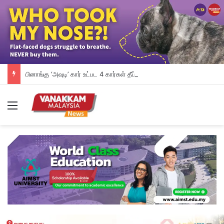
பினாங்கு ‘அவுடி’ கார் உட்பட 4 கார்கள் தீப்பற்றி சேதம்
Menu