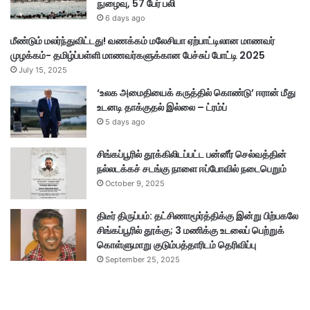
நுழைவு, 57 பேர் பலி
6 days ago
மீண்டும் மலர்ந்துவிட்டது! வணக்கம் மலேசியா ஏற்பாட்டிலான மாணவர்
முழக்கம்- தமிழ்ப்பள்ளி மாணவர்களுக்கான பேச்சுப் போட்டி 2025
July 15, 2025
‘உலக அமைதியைக் கருத்தில் கொண்டு’ ஈரான் மீது
உடனடி தாக்குதல் இல்லை – ட்ரம்ப்
5 days ago
சிங்கப்பூரில் தூக்கிலிடப்பட்ட பன்னீர் செல்வத்தின்
நல்லடக்கச் சடங்கு நாளை ஈப்போவில் நடைபெறும்
October 9, 2025
திடீர் திருப்பம்: தட்சிணாமூர்த்திக்கு இன்று பிற்பகலே
சிங்கப்பூரில் தூக்கு; 3 மணிக்கு உடலைப் பெற்றுக்
கொள்ளுமாறு குடும்பத்தாரிடம் தெரிவிப்பு
September 25, 2025