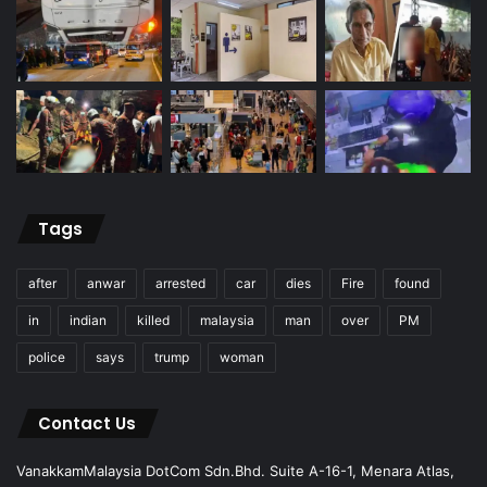
Tags
after
anwar
arrested
car
dies
Fire
found
in
indian
killed
malaysia
man
over
PM
police
says
trump
woman
Contact Us
VanakkamMalaysia DotCom Sdn.Bhd. Suite A-16-1, Menara Atlas,