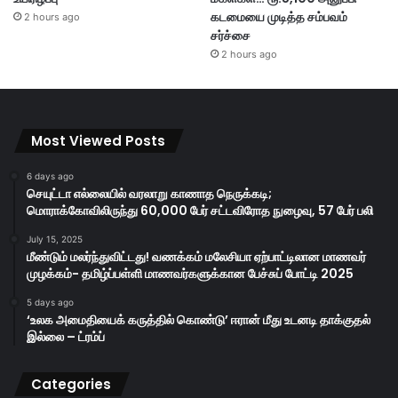
கடமையை முடித்த சம்பவம்
2 hours ago
சர்ச்சை
2 hours ago
Most Viewed Posts
6 days ago
செயுட்டா எல்லையில் வரலாறு காணாத நெருக்கடி;
மொராக்கோவிலிருந்து 60,000 பேர் சட்டவிரோத நுழைவு, 57 பேர் பலி
July 15, 2025
மீண்டும் மலர்ந்துவிட்டது! வணக்கம் மலேசியா ஏற்பாட்டிலான மாணவர்
முழக்கம்- தமிழ்ப்பள்ளி மாணவர்களுக்கான பேச்சுப் போட்டி 2025
5 days ago
‘உலக அமைதியைக் கருத்தில் கொண்டு’ ஈரான் மீது உடனடி தாக்குதல்
இல்லை – ட்ரம்ப்
Categories