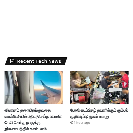
Recent Tech News
விமானம் தரையிறங்குவதை
போலி கடப்பிதழ் தயாரிக்கும் கும்பல்
கைப்பேசியில் பதிவு செய்த பயணி;
முறியடிப்பு; மூவர் கைது
கேலி செய்த நபருக்கு
1 hour ago
இணையத்தில் கண்டனம்