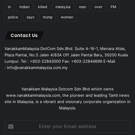
in
indian
killed
malaysia
man
over
PM
police
says
trump
woman
Contact Us
VanakkamMalaysia DotCom Sdn.Bhd. Suite A-16-1, Menara Atlas,
Plaza Pantai, No.5 Jalan 4/83A Off Jalan Pantai Baru, 59200 Kuala
Lumpur. Tel : +603-22843000 Fax: +603-22844699 E-Mail
: info@vanakkammalaysia.com.my
Vanakkam Malaysia Dotcom Sdn Bhd which owns
www.vanakkammalaysia.com, the pioneer and leading Tamil news
site in Malaysia, is a vibrant and visionary corporate organization in
Malaysia.
Enter
your