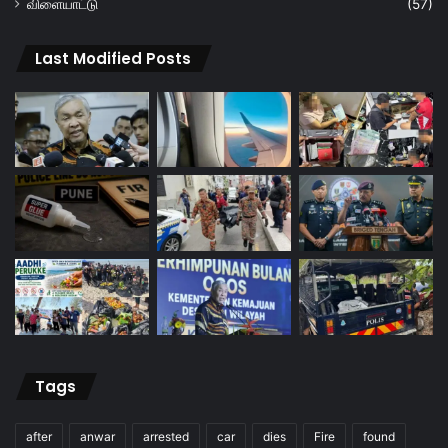
விளையாட்டு
(57)
Last Modified Posts
Tags
after
anwar
arrested
car
dies
Fire
found