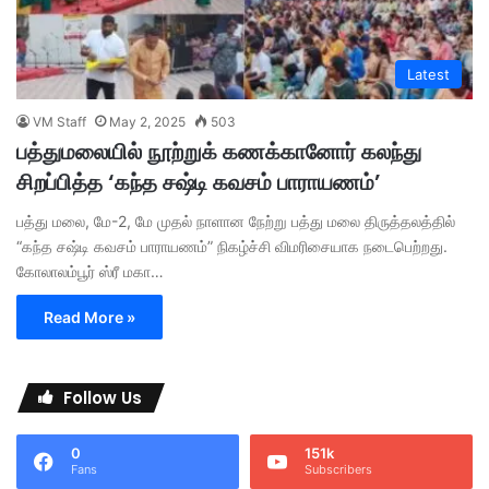
Latest
VM Staff
May 2, 2025
503
பத்துமலையில் நூற்றுக் கணக்கானோர் கலந்து
சிறப்பித்த ‘கந்த சஷ்டி கவசம் பாராயணம்’
பத்து மலை, மே-2, மே முதல் நாளான நேற்று பத்து மலை திருத்தலத்தில்
“கந்த சஷ்டி கவசம் பாராயணம்” நிகழ்ச்சி விமரிசையாக நடைபெற்றது.
கோலாலம்பூர் ஸ்ரீ மகா…
Read More »
Follow Us
0
151k
Fans
Subscribers