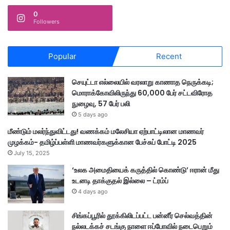
0
Followers
Popular
Recent
செயுட்டா எல்லையில் வரலாறு காணாத நெருக்கடி;
மொராக்கோவிலிருந்து 60,000 பேர் சட்டவிரோத
நுழைவு, 57 பேர் பலி
5 days ago
மீண்டும் மலர்ந்துவிட்டது! வணக்கம் மலேசியா ஏற்பாட்டிலான மாணவர்
முழக்கம்- தமிழ்ப்பள்ளி மாணவர்களுக்கான பேச்சுப் போட்டி 2025
July 15, 2025
‘உலக அமைதியைக் கருத்தில் கொண்டு’ ஈரான் மீது
உடனடி தாக்குதல் இல்லை – ட்ரம்ப்
4 days ago
சிங்கப்பூரில் தூக்கிலிடப்பட்ட பன்னீர் செல்வத்தின்
நல்லடக்கச் சடங்கு நாளை ஈப்போவில் நடைபெறும்