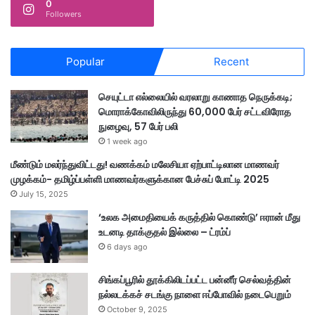
0
Followers
Popular
Recent
செயுட்டா எல்லையில் வரலாறு காணாத நெருக்கடி;
மொராக்கோவிலிருந்து 60,000 பேர் சட்டவிரோத
நுழைவு, 57 பேர் பலி
1 week ago
மீண்டும் மலர்ந்துவிட்டது! வணக்கம் மலேசியா ஏற்பாட்டிலான மாணவர்
முழக்கம்- தமிழ்ப்பள்ளி மாணவர்களுக்கான பேச்சுப் போட்டி 2025
July 15, 2025
‘உலக அமைதியைக் கருத்தில் கொண்டு’ ஈரான் மீது
உடனடி தாக்குதல் இல்லை – ட்ரம்ப்
6 days ago
சிங்கப்பூரில் தூக்கிலிடப்பட்ட பன்னீர் செல்வத்தின்
நல்லடக்கச் சடங்கு நாளை ஈப்போவில் நடைபெறும்
October 9, 2025