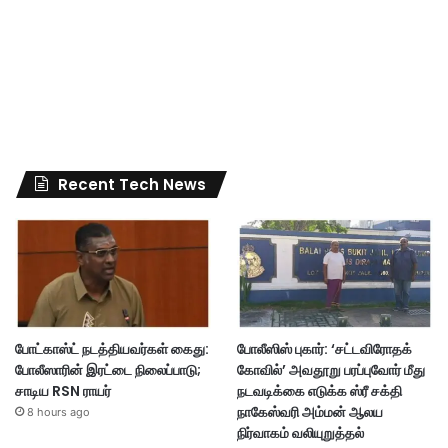
Recent Tech News
போட்காஸ்ட் நடத்தியவர்கள் கைது:
போலீஸிஸ் புகார்: ‘சட்டவிரோதக்
போலீஸாரின் இரட்டை நிலைப்பாடு;
கோவில்’ அவதூறு பரப்புவோர் மீது
சாடிய RSN ராயர்
நடவடிக்கை எடுக்க ஸ்ரீ சக்தி
நாகேஸ்வரி அம்மன் ஆலய
8 hours ago
நிர்வாகம் வலியுறுத்தல்