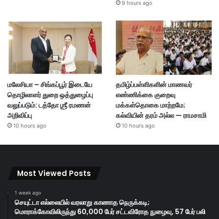
9 hours ago
மலேசியா – சிங்கப்பூர் இடையே
தமிழ்ப்பள்ளிகளின் மாணவர்
தொழிலாளர் துறை ஒத்துழைப்பு
எண்ணிக்கை குறைவு
வலுப்படும்: டத்தோ ஶ்ரீ ரமணன்
மக்கள்தொகை மாற்றமே;
அறிவிப்பு
கல்வியின் தரம் அல்ல — ராமசாமி
10 hours ago
10 hours ago
Most Viewed Posts
1 week ago
செயுட்டா எல்லையில் வரலாறு காணாத நெருக்கடி;
மொராக்கோவிலிருந்து 60,000 பேர் சட்டவிரோத நுழைவு, 57 பேர் பலி