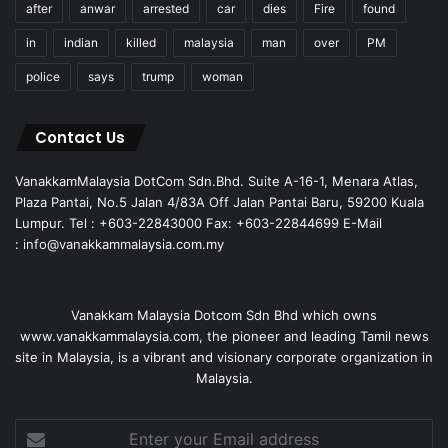
after
anwar
arrested
car
dies
Fire
found
in
indian
killed
malaysia
man
over
PM
police
says
trump
woman
Contact Us
VanakkamMalaysia DotCom Sdn.Bhd. Suite A-16-1, Menara Atlas,
Plaza Pantai, No.5 Jalan 4/83A Off Jalan Pantai Baru, 59200 Kuala
Lumpur. Tel : +603-22843000 Fax: +603-22844699 E-Mail
: info@vanakkammalaysia.com.my
Vanakkam Malaysia Dotcom Sdn Bhd which owns
www.vanakkammalaysia.com, the pioneer and leading Tamil news
site in Malaysia, is a vibrant and visionary corporate organization in
Malaysia.
Enter