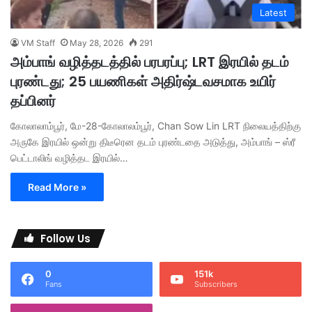
Latest
VM Staff
May 28, 2026
291
அம்பாங் வழித்தடத்தில் பரபரப்பு; LRT இரயில் தடம்
புரண்டது; 25 பயணிகள் அதிர்ஷ்டவசமாக உயிர்
தப்பினர்
கோலாலாம்பூர், மே-28-கோலாலம்பூர், Chan Sow Lin LRT நிலையத்திற்கு
அருகே இரயில் ஒன்று திடீரென தடம் புரண்டதை அடுத்து, அம்பாங் – ஸ்ரீ
பெட்டாலிங் வழித்தட இரயில்…
Read More »
Follow Us
0
151k
Fans
Subscribers