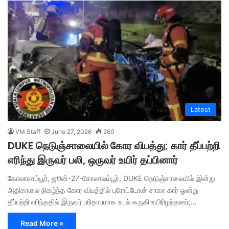
Latest
VM Staff
June 27, 2026
260
DUKE நெடுஞ்சாலையில் கோர விபத்து; கார் தீப்பற்றி
எரிந்து இருவர் பலி, ஒருவர் உயிர் தப்பினார்
கோலாலாம்பூர், ஜூன்-27-கோலாலம்பூர், DUKE நெடுஞ்சாலையில் இன்று
அதிகாலை நிகழ்ந்த கோர விபத்தில் புரோட்டோன் சாகா கார் ஒன்று
தீப்பற்றி எரிந்ததில் இருவர் பரிதாபமாக உடல் கருகி உயிரிழந்தனர்;…
Read More »