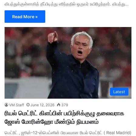
விபத்துக்குள்ளாகித் தீப்பிடித்து எரிந்ததில் ஒருவர் உயிரிழந்தார். விபத்து…
Read More »
Latest
VM Staff
June 12, 2026
379
ரியல் மெட்ரிட் கிளப்பின் பயிற்சிக்குழு தலைவராக
ஜோஸ் மோரின்ஹோ மீண்டும் நியமனம்
மெட்ரிட் , ஜூன்-12-ஸ்பெய்னின் பிரபலமான ரியல் மெட்ரிட் ( Real Madrid)