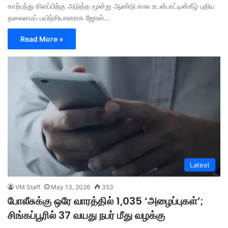
காற்பந்து கிளப்பிற்கு அடுத்த மூன்று ஆண்டு கால உடன்பாட்டின்கீழ் புதிய
தலைமைப் பயிற்சியாளராக ஜோஸ்…
Read More »
Latest
VM Staff
May 13, 2026
353
போலீசுக்கு ஒரே வாரத்தில் 1,035 ‘அழைப்புகள்’;
சிங்கப்பூரில் 37 வயது நபர் மீது வழக்கு