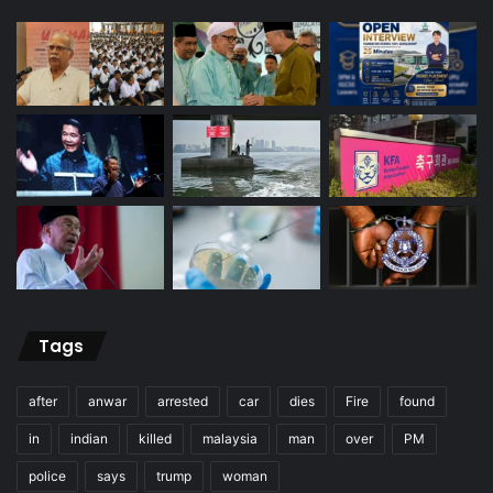
Tags
after
anwar
arrested
car
dies
Fire
found
in
indian
killed
malaysia
man
over
PM
police
says
trump
woman