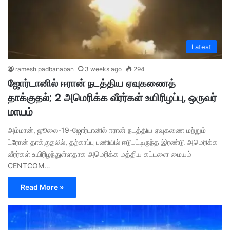
Latest
ramesh padbanaban
3 weeks ago
294
ஜோர்டானில் ஈரான் நடத்திய ஏவுகணைத்
தாக்குதல்; 2 அமெரிக்க வீரர்கள் உயிரிழப்பு, ஒருவர்
மாயம்
அம்மான், ஜூலை-19-ஜோர்டானில் ஈரான் நடத்திய ஏவுகணை மற்றும்
ட்ரோன் தாக்குதலில், தற்காப்பு பணியில் ஈடுபட்டிருந்த இரண்டு அமெரிக்க
வீரர்கள் உயிரிழந்துள்ளதாக அமெரிக்க மத்திய கட்டளை மையம்
CENTCOM…
Read More »