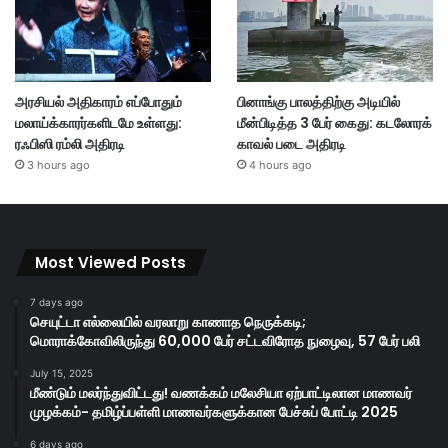
அரசியல் அதிகாரம் எப்போதும்
பினாங்கு பாலத்திற்கு அடியில்
மலாய்க்காரர்களிடமே உள்ளது:
மீன்பிடித்த 3 பேர் கைது: கடலோரக்
ரஃபிஸி ரம்லி அதிரடி
காவல் படை அதிரடி
3 hours ago
4 hours ago
Most Viewed Posts
7 days ago
செயுட்டா எல்லையில் வரலாறு காணாத நெருக்கடி;
மொராக்கோவிலிருந்து 60,000 பேர் சட்டவிரோத நுழைவு, 57 பேர் பலி
July 15, 2025
மீண்டும் மலர்ந்துவிட்டது! வணக்கம் மலேசியா ஏற்பாட்டிலான மாணவர்
முழக்கம்- தமிழ்ப்பள்ளி மாணவர்களுக்கான பேச்சுப் போட்டி 2025
6 days ago