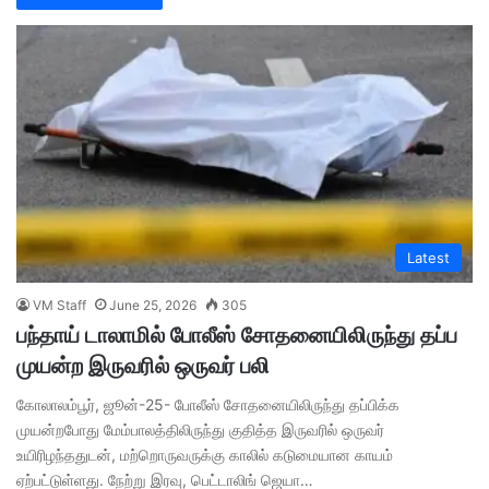
Latest
VM Staff
June 25, 2026
305
பந்தாய் டாலாமில் போலீஸ் சோதனையிலிருந்து தப்ப
முயன்ற இருவரில் ஒருவர் பலி
கோலாலம்பூர், ஜூன்-25- போலீஸ் சோதனையிலிருந்து தப்பிக்க
முயன்றபோது மேம்பாலத்திலிருந்து குதித்த இருவரில் ஒருவர்
உயிரிழந்ததுடன், மற்றொருவருக்கு காலில் கடுமையான காயம்
ஏற்பட்டுள்ளது. நேற்று இரவு, பெட்டாலிங் ஜெயா…