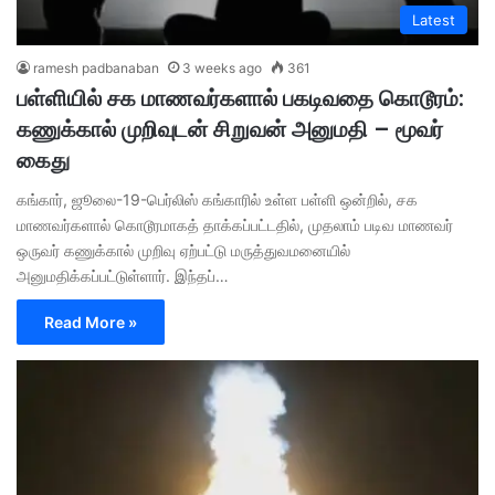
Latest
ramesh padbanaban
3 weeks ago
361
பள்ளியில் சக மாணவர்களால் பகடிவதை கொடூரம்:
கணுக்கால் முறிவுடன் சிறுவன் அனுமதி – மூவர்
கைது
கங்கார், ஜூலை-19-பெர்லிஸ் கங்காரில் உள்ள பள்ளி ஒன்றில், சக
மாணவர்களால் கொடூரமாகத் தாக்கப்பட்டதில், முதலாம் படிவ மாணவர்
ஒருவர் கணுக்கால் முறிவு ஏற்பட்டு மருத்துவமனையில்
அனுமதிக்கப்பட்டுள்ளார். இந்தப்…
Read More »