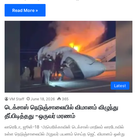
Read More »
Latest
VM Staff
June 18, 2026
365
டெக்சாஸ் நெடுஞ்சாலையில் விமானம் விழுந்து
தீப்பிடித்தது -ஒருவர் மரணம்
லாரெடோ, ஜூன்-18 -அமெரிக்காவின் டெக்சாஸ் மாநிலம் லாரடோவில்
உள்ள நெடுஞ்சாலையில் அறுவர் பயணம் செய்த ஜெட் விமானம் ஒன்று