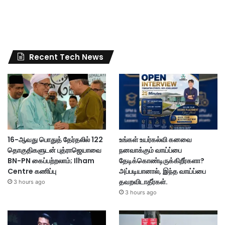
Recent Tech News
16-ஆவது பொதுத் தேர்தலில் 122
உங்கள் உயர்கல்வி கனவை
தொகுதிகளுடன் புத்ராஜெயாவை
நனவாக்கும் வாய்ப்பை
BN-PN கைப்பற்றலாம்; Ilham
தேடிக்கொண்டிருக்கிறீர்களா?
Centre கணிப்பு
அப்படியானால், இந்த வாய்ப்பை
தவறவிடாதீர்கள்.
3 hours ago
3 hours ago