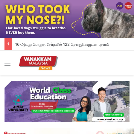
16-ஆவது பொதுத் தேர்தலில் 122 தொகுதிகளுடன் புத்ராஜெயாவை BN-PN கைப்பற்றலாம்; Ilham Centre கணிப்பு
Menu