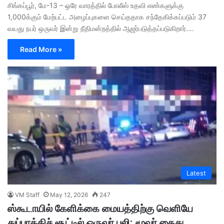
சிங்கப்பூர், மே-13 – ஒரே வாரத்தில் போலீஸ் உதவி எண்களுக்கு
1,000க்கும் மேற்பட்ட அழைப்புகளை செய்ததாக சந்தேகிக்கப்படும் 37
வயது நபர் ஒருவர் இன்று நீதிமன்றத்தில் ஆஜர்படுத்தப்படுகிறார்.…
Read More »
Latest
VM Staff
May 12, 2026
247
ஸ்கூடாயில் கேளிக்கை மையத்திற்கு வெளியே
துப்பாக்கிச் சூட்டில் ஒருவர் பலி; மூவர் கைது