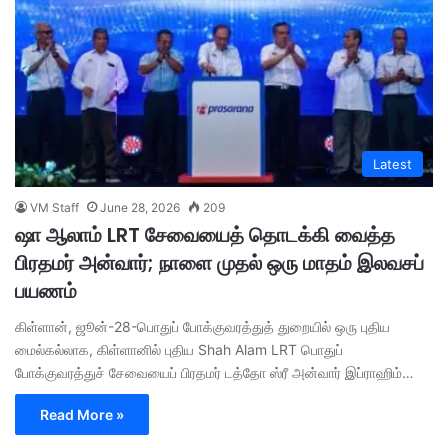
Latest
VM Staff
June 28, 2026
209
ஷா ஆலாம் LRT சேவையைத் தொடக்கி வைத்த
பிரதமர் அன்வார்; நாளை முதல் ஒரு மாதம் இலவசப்
பயணம்
கிள்ளான், ஜூன்-28-பொதுப் போக்குவரத்துத் துறையில் ஒரு புதிய
மைல்கல்லாக, கிள்ளானில் புதிய Shah Alam LRT பொதுப்
போக்குவரத்துச் சேவையைப் பிரதமர் டத்தோ ஸ்ரீ அன்வார் இப்ராஹிம்…
Read More »