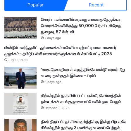
Popular
Recent
செயுட்டா எல்லையில் வரலாறு காணாத நெருக்கடி;
மொராக்கோவிலிருந்து 60,000 பேர் சட்டவிரோத
நுழைவு, 57 பேர் பலி
7 days ago
மீண்டும் மலர்ந்துவிட்டது! வணக்கம் மலேசியா ஏற்பாட்டிலான மாணவர்
முழக்கம்- தமிழ்ப்பள்ளி மாணவர்களுக்கான பேச்சுப் போட்டி 2025
July 15, 2025
‘உலக அமைதியைக் கருத்தில் கொண்டு’ ஈரான் மீது
உடனடி தாக்குதல் இல்லை – ட்ரம்ப்
6 days ago
சிங்கப்பூரில் தூக்கிலிடப்பட்ட பன்னீர் செல்வத்தின்
நல்லடக்கச் சடங்கு நாளை ஈப்போவில் நடைபெறும்
October 9, 2025
திடீர் திருப்பம்: தட்சிணாமூர்த்திக்கு இன்று பிற்பகலே
சிங்கப்பூரில் தூக்கு; 3 மணிக்கு உடலைப் பெற்றுக்