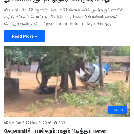
ஸ்கூடாய், மே-12-ஜோகூர், ஸ்கூடாயில் கொலையில் முடிந்த துப்பாக்கிச்
சூட்டு சம்பவம் தொடர்பாக 3 சந்தேக நபர்களைப் போலீஸார் கைதுச்
செய்துள்ளனர். ச​னிக்கிழமை Taman Industri Jaya-வில் ஒரு…
Read More »
Latest
VM Staff
May 3, 2026
333
கேரளாவில் பயங்கரம்: மதம் பிடித்த யானை