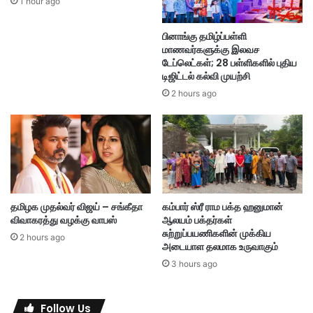
1 hour ago
ட
ப்
ன
பு
பினாங்கு தமிழ்ப்பள்ளி
ர்
:
மாணவர்களுக்கு இலவச
தே
டேப்லெட்கள்; 28 பள்ளிகளில் புதிய
சி
டிஜிட்டல் கல்வி முயற்சி
ய
2 hours ago
க்
க
ல்
வி
க்
கொ
ள்
கை
தமிழக முதல்வர் விஜய் – சங்கீதா
கம்பார் ஸ்ரீ ராம பக்த ஹனுமான்
யி
விவாகரத்து வழக்கு வாபஸ்
ஆலயம் பக்தர்கள்
ல்
சுற்றுப்பயணிகளின் முக்கிய
2 hours ago
ச
அடையாள தலமாக உருவாகும்
ம
3 hours ago
ர
ச
ம்
Follow Us