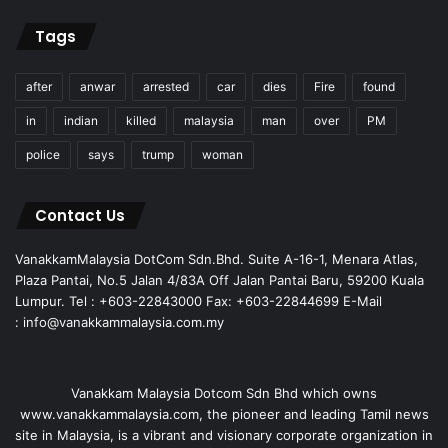
Tags
after
anwar
arrested
car
dies
Fire
found
in
indian
killed
malaysia
man
over
PM
police
says
trump
woman
Contact Us
VanakkamMalaysia DotCom Sdn.Bhd. Suite A-16-1, Menara Atlas,
Plaza Pantai, No.5 Jalan 4/83A Off Jalan Pantai Baru, 59200 Kuala
Lumpur. Tel : +603-22843000 Fax: +603-22844699 E-Mail
: info@vanakkammalaysia.com.my
Vanakkam Malaysia Dotcom Sdn Bhd which owns
www.vanakkammalaysia.com, the pioneer and leading Tamil news
site in Malaysia, is a vibrant and visionary corporate organization in