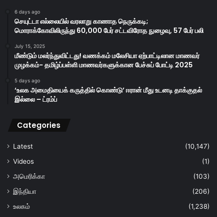
6 days ago
செயுட்டா எல்லையில் வரலாறு காணாத நெருக்கடி;
மொராக்கோவிலிருந்து 60,000 பேர் சட்டவிரோத நுழைவு, 57 பேர் பலி
July 15, 2025
மீண்டும் மலர்ந்துவிட்டது! வணக்கம் மலேசியா ஏற்பாட்டிலான மாணவர்
முழக்கம்- தமிழ்ப்பள்ளி மாணவர்களுக்கான பேச்சுப் போட்டி 2025
5 days ago
‘உலக அமைதியைக் கருத்தில் கொண்டு’ ஈரான் மீது உடனடி தாக்குதல்
இல்லை – ட்ரம்ப்
Categories
Latest
(10,147)
Videos
(1)
அமெரிக்கா
(103)
இந்தியா
(206)
உலகம்
(1,238)