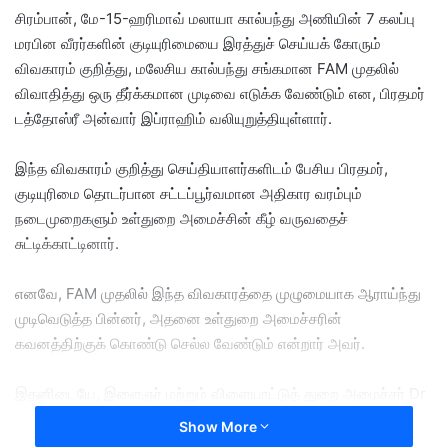
சிரம்பான், மே-15-ஹரிமாவ் மலாயா கால்பந்து அணியின் 7 கலப்பு
d
மரபின வீரர்களின் குடியுரிமையை இரத்துச் செய்யக் கோரும்
a
விவகாரம் குறித்து, மலேசிய கால்பந்து சங்கமான FAM முதலில்
n
விவாதித்து ஒரு தீர்க்கமான முடிவை எடுக்க வேண்டும் என, பிரதமர்
e
டத்தோஸ்ரீ அன்வார் இப்ராஹிம் வலியுறுத்தியுள்ளார்.
m
a
i
இந்த விவகாரம் குறித்து செய்தியாளர்களிடம் பேசிய பிரதமர்,
l
குடியுரிமை தொடர்பான சட்டப்பூர்வமான அதிகார வரம்பும்
நடைமுறைகளும் உள்துறை அமைச்சின் கீழ் வருவதைச்
சுட்டிக்காட்டினார்.
எனவே, FAM முதலில் இந்த விவகாரத்தை முழுமையாக ஆராய்ந்து
முடிவெடுத்த பின்னர், அதனை உள்துறை அமைச்சரின்
கவனத்திற்குக் கொண்டு செல்ல வேண்டும் என்றார் அவர்.
இதனிடையே, இளைஞர் மற்றும் விளையாட்டுத் துறை அமைச்சர் Dr
Mohammed Taufiq Johari கூறுகையில், குடியுரிமை தொடர்பான
Show More
விவகாரங்களில் தனது அமைச்சு தலையிடாது என்றும், இதனை