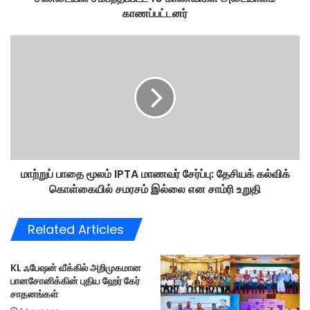
காணப்பட்டனர்
ப்
ப
ட்
மா
ட
ற்
1
று
0
ப்
மா
பா
ண
தை
வி
மூ
க
ல
ள்
ம்
அ
மாற்றுப் பாதை மூலம் IPTA மாணவர் சேர்ப்பு: தேசியக் கல்விக்
I
டை
கொள்கையில் சமரசம் இல்லை என சாம்ரி உறுதி
P
யா
T
ள
A
Related Articles
ம்
மா
கா
ண
ண
வ
KL ஃபேஷன் வீக்கில் அறிமுகமான
ப்
ர்
பானசோனிக்கின் புதிய ஹேர் கேர்
ப
சே
சாதனங்கள்
ட்
ர்