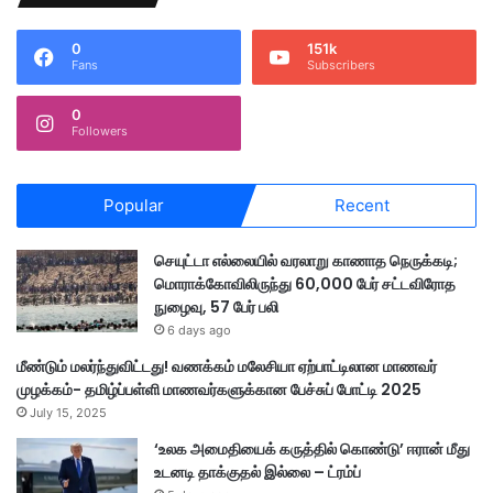
இ
ல்
0
151k
லை
Fans
Subscribers
எ
ன
0
சா
Followers
ம்
ரி
உ
Popular
Recent
று
தி
செயுட்டா எல்லையில் வரலாறு காணாத நெருக்கடி;
மொராக்கோவிலிருந்து 60,000 பேர் சட்டவிரோத
நுழைவு, 57 பேர் பலி
6 days ago
மீண்டும் மலர்ந்துவிட்டது! வணக்கம் மலேசியா ஏற்பாட்டிலான மாணவர்
முழக்கம்- தமிழ்ப்பள்ளி மாணவர்களுக்கான பேச்சுப் போட்டி 2025
July 15, 2025
‘உலக அமைதியைக் கருத்தில் கொண்டு’ ஈரான் மீது
உடனடி தாக்குதல் இல்லை – ட்ரம்ப்