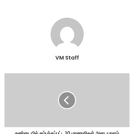
FAM மற்றும் KDN ஆகிய இரு தரப்பும் இணைந்து சுமுகமாக தீர்க்க
வேண்டும் என்றும் சொன்னார்.
ஆவண முறைகேடு புகார்கள் காரணமாக இந்த 7 வீரர்களுக்கு,
அனைத்துலகக் கால்பந்து சம்மேளனமான FIFA 12 மாத கால
தடையும் அபராதமும் விதித்திருந்த நிலையில், தற்போது இவர்களின்
குடியுரிமை விவகாரம் பெரும் சர்ச்சையை ஏற்படுத்தியுள்ளது.
VM Staff
7
anwar
before
deliberate
ச
ண்
Escalating
FAM
First
டை
யி
HERITAGE
issue
KDN
players
ல்
ச
PM
urges
ம்
ப
ந்
சண்டையில் சம்பந்தப்பட்ட 10 மாணவிகள் அடையாளம்
த