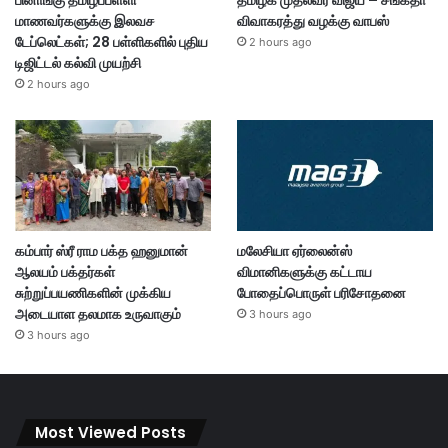
பினாங்கு தமிழ்ப்பள்ளி
தமிழக முதல்வர் விஜய் – சங்கீதா
மாணவர்களுக்கு இலவச
விவாகரத்து வழக்கு வாபஸ்
டேப்லெட்கள்; 28 பள்ளிகளில் புதிய
2 hours ago
டிஜிட்டல் கல்வி முயற்சி
2 hours ago
கம்பார் ஸ்ரீ ராம பக்த ஹனுமான்
மலேசியா ஏர்லைன்ஸ்
ஆலயம் பக்தர்கள்
விமானிகளுக்கு கட்டாய
சுற்றுப்பயணிகளின் முக்கிய
போதைப்பொருள் பரிசோதனை
அடையாள தலமாக உருவாகும்
3 hours ago
3 hours ago
Most Viewed Posts