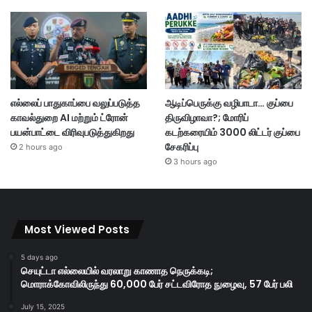
எல்லைப் பாதுகாப்பை வலுப்படுத்த
ஆடிப்பெருக்கு வழிபாடா… குப்பை
காவல்துறை AI மற்றும் ட்ரோன்
திருவிழாவா?; மோரிப்
பயன்பாட்டை விரிவுபடுத்துகிறது
கடற்கரையிம் 3000 லிட்டர் குப்பை
சேகரிப்பு
2 hours ago
3 hours ago
Most Viewed Posts
5 days ago
செயுட்டா எல்லையில் வரலாறு காணாத நெருக்கடி;
மொராக்கோவிலிருந்து 60,000 பேர் சட்டவிரோத நுழைவு, 57 பேர் பலி
July 15, 2025