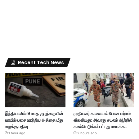
Recent Tech News
இந்தியாவில் 9 மாத குழந்தையின்
முதியவர் காணாமல் போன மர்மம்
வாயில் பசை ஊற்றிய அத்தை மீது
விலகியது: அவரது சடலம் ஆற்றில்
வழக்கு பதிவு
கண்டெடுக்கப்பட்டது மலாக்கா
1 hour ago
2 hours ago