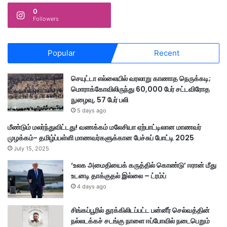
0
Followers
Popular
Recent
செயுட்டா எல்லையில் வரலாறு காணாத நெருக்கடி;
மொராக்கோவிலிருந்து 60,000 பேர் சட்டவிரோத
நுழைவு, 57 பேர் பலி
5 days ago
மீண்டும் மலர்ந்துவிட்டது! வணக்கம் மலேசியா ஏற்பாட்டிலான மாணவர்
முழக்கம்- தமிழ்ப்பள்ளி மாணவர்களுக்கான பேச்சுப் போட்டி 2025
July 15, 2025
‘உலக அமைதியைக் கருத்தில் கொண்டு’ ஈரான் மீது
உடனடி தாக்குதல் இல்லை – ட்ரம்ப்
4 days ago
சிங்கப்பூரில் தூக்கிலிடப்பட்ட பன்னீர் செல்வத்தின்
நல்லடக்கச் சடங்கு நாளை ஈப்போவில் நடைபெறும்