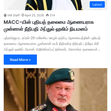
Latest
VM Staff
April 25, 2026
314
MACC-யின் புதியத் தலைமை ஆணையராக
முன்னாள் நீதிபதி அப்துல் ஹலிம் நியமனம்
புத்ராஜெயா, ஏப்ரல்-25-மலேசிய ஊழல் தடுப்பு ஆணையத்தின் புதியத்
தலைமை ஆணையராக முன்னாள் உயர் நீதிமன்ற நீதிபதி டத்தோ ஸ்ரீ
அப்துல் ஹலிம் அமான் அறிவிக்கப்பட்டுள்ளார். அரசாங்க தலைமைச்…
Read More »