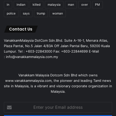
in
indian
killed
malaysia
man
over
PM
police
says
trump
woman
Contact Us
VanakkamMalaysia DotCom Sdn.Bhd. Suite A-16-1, Menara Atlas,
Plaza Pantai, No.5 Jalan 4/83A Off Jalan Pantai Baru, 59200 Kuala
Lumpur. Tel : +603-22843000 Fax: +603-22844699 E-Mail
: info@vanakkammalaysia.com.my
Vanakkam Malaysia Dotcom Sdn Bhd which owns
www.vanakkammalaysia.com, the pioneer and leading Tamil news
site in Malaysia, is a vibrant and visionary corporate organization in
Malaysia.
Enter
your
Email