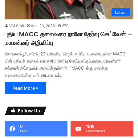
Latest
VM Staff
April 23, 2026
279
புதிய MACC தலைவரை நானே தேர்வு செய்வேன் –
மாமன்னர் அறிவிப்பு
கோலாலம்பூர், ஏப்ரல்-23-மலேசிய ஊழல் தடுப்பு ஆணையமான MACC-
யின் புதியத் தலைவரை தாமே தேர்வு செய்யவிருப்பதாக, மாமன்னர்
சுல்தான் இப்ராஹிம் அறிவித்துள்ளார். “MACC-க்கு அடுத்து
தலைமையேற்க யார் சரியானவர்…
Read More »
Follow Us
0
151k
Fans
Subscribers